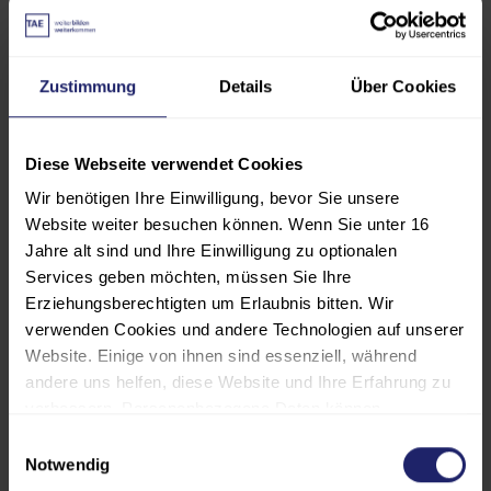
Besonders wertvoll: Das Ranking basiert auf
echten Nutzerbewertungen und einer umfassenden
Online-Analyse. Berücksichtigt wurden dabei drei
Zustimmung
Details
Über Cookies
zentrale Dimensionen:
Reputation:
Online-Bewertungen von
Diese Webseite verwendet Cookies
Teilnehmenden sowie die Tonalität von Web-
Wir benötigen Ihre Einwilligung, bevor Sie unsere
Beiträgen
Website weiter besuchen können. Wenn Sie unter 16
Jahre alt sind und Ihre Einwilligung zu optionalen
Bekanntheit:
Anzahl von Bewertungen und
Services geben möchten, müssen Sie Ihre
Erwähnungen im Netz
Erziehungsberechtigten um Erlaubnis bitten. Wir
verwenden Cookies und andere Technologien auf unserer
Kundennähe:
Fan- und Followerzahlen sowie
Website. Einige von ihnen sind essenziell, während
Engagement auf Social Media
andere uns helfen, diese Website und Ihre Erfahrung zu
verbessern. Personenbezogene Daten können
Die erneute Spitzenplatzierung bestätigt unseren
verarbeitet werden (z. B. IP-Adressen), z. B. für
Einwilligungsauswahl
Anspruch, Weiterbildung auf höchstem Niveau
personalisierte Anzeigen und Inhalte oder die Messung
Notwendig
anzubieten und die Zufriedenheit unserer
von Anzeigen und Inhalten. Weitere Informationen über