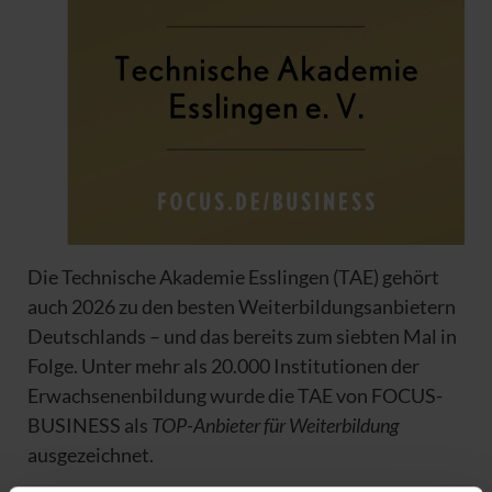
Die Technische Akademie Esslingen (TAE) gehört
auch 2026 zu den besten Weiterbildungsanbietern
Deutschlands – und das bereits zum siebten Mal in
Folge. Unter mehr als 20.000 Institutionen der
Erwachsenenbildung wurde die TAE von FOCUS-
BUSINESS als
TOP-Anbieter für Weiterbildung
ausgezeichnet.