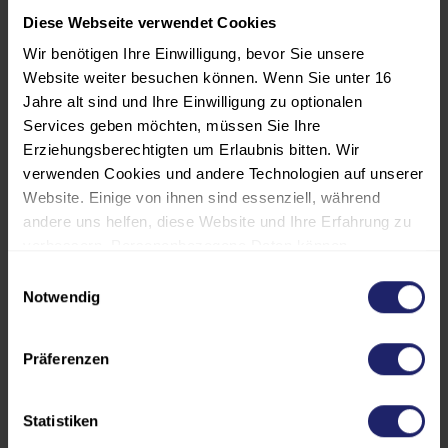
Diese Webseite verwendet Cookies
Wir benötigen Ihre Einwilligung, bevor Sie unsere
Website weiter besuchen können. Wenn Sie unter 16
Geprüfter
Jahre alt sind und Ihre Einwilligung zu optionalen
Gütesicherungsbeauftragter* für
Services geben möchten, müssen Sie Ihre
Flüssigboden nach RAL-GZ 507
(36228)
Erziehungsberechtigten um Erlaubnis bitten. Wir
verwenden Cookies und andere Technologien auf unserer
(5)
Website. Einige von ihnen sind essenziell, während
andere uns helfen, diese Website und Ihre Erfahrung zu
Beginn:
16.11.2026
verbessern. Personenbezogene Daten können
Ende:
17.11.2026
verarbeitet werden (z. B. IP-Adressen), z. B. für
Einwilligungsauswahl
Präsenz
personalisierte Anzeigen und Inhalte oder die Messung
Notwendig
Dauer:
2,0 Tage
von Anzeigen und Inhalten. Weitere Informationen über
die Verwendung Ihrer Daten finden Sie in unserer
Präferenzen
EUR 545,00
Datenschutzerklärung. Es besteht keine Verpflichtung, in
die Verarbeitung Ihrer Daten einzuwilligen, um dieses
(MwSt.-frei)
Angebot zu nutzen. Sie können Ihre Auswahl jederzeit
Statistiken
unter "Cookies" (im Footer) widerrufen oder anpassen.