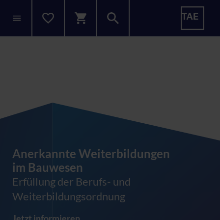
Anerkannte Weiterbildungen
im Bauwesen
Erfüllung der Berufs- und
Nachhaltigkeit im Bauwesen
Weiterbildungsordnung
Verantwortungsbewusst in die Zukunft
weiter
bauen
Lebensräume nachhaltig gestalten
Jetzt informieren
Kursangebot entdecken