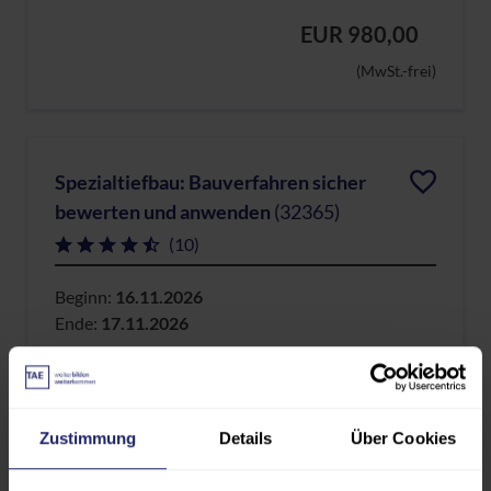
EUR 980,00
(MwSt.-frei)
Spezialtiefbau: Bauverfahren sicher
bewerten und anwenden
(32365)
(10)
Beginn:
16.11.2026
Ende:
17.11.2026
Flex: Präsenz oder Online
Dauer:
2,0 Tage
Zustimmung
Details
Über Cookies
EUR 1.010,00
(MwSt.-frei)