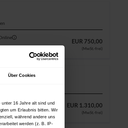
ten
Online
EUR 750,00
(MwSt.-frei)
Über Cookies
ndustrie
(36281)
g nach A-SPICE
unter 16 Jahre alt sind und
EUR 1.310,00
gten um Erlaubnis bitten. Wir
(MwSt.-frei)
enziell, während andere uns
arbeitet werden (z. B. IP-