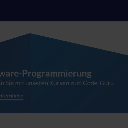
tware-Programmierung
ems Engineering
n Sie mit unseren Kursen zum Code-Guru
xe Systeme. Klare Lösungen.
er
entwickeln
uktionen neu denken – Innovationen erschaffe
eiterbilden
eiterbilden