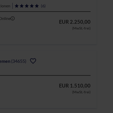
tionen
(6)
Online
EUR 2.250,00
(MwSt.-frei)
temen
(34655)
EUR 1.510,00
(MwSt.-frei)