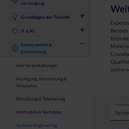
versorgung
Weit
Grundlagen der Technik
Experti
Bereich
IT & KI
Interakt
Konstruktion &
Materia
Entwicklung
Grundla
Qualifiz
Alle Veranstaltungen
online o
Auslegung, Berechnung &
Simulation
Bemaßung & Tolerierung
Hauptka
Methoden & Verfahren
Syste
Systems Engineering