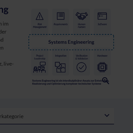
ng
n im
der
nd
en
m
 live-
rkategorie