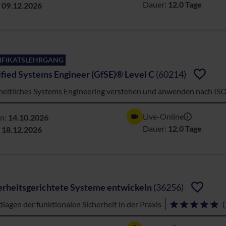
Dauer:
12,0 Tage
:
09.12.2026
IFIKATSLEHRGANG
ified Systems Engineer (GfSE)® Level C
(60214)
eitliches Systems Engineering verstehen und anwenden nach ISO 
Live-Online
nn:
14.10.2026
Dauer:
12,0 Tage
:
18.12.2026
erheitsgerichtete Systeme entwickeln
(36256)
lagen der funktionalen Sicherheit in der Praxis
(