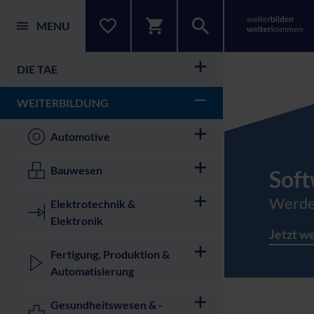
MENU
DIE TAE
WEITERBILDUNG
Automotive
Bauwesen
Sof
Syst
Werde
Komple
weit
Elektrotechnik &
Elektronik
Konstr
Jetzt w
Jetzt w
Fertigung, Produktion &
Automatisierung
Gesundheitswesen & -