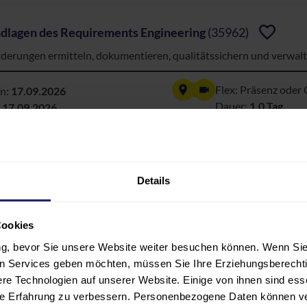
dlagen des Requirements Engineering
(35962)
derungen ermitteln, dokumentieren, qualitätssichern und verwal
Flex: Präsenz oder 
nn:
17.09.2026
Dauer:
1,0 Tag
:
17.09.2026
Details
ICE Kompakt: Meistern Sie den Standard der Automobili
ehen, Anwenden, Optimieren: Für erfolgreiche Systementwicklun
Cookies
Live-Online
nn:
17.09.2026
ung, bevor Sie unsere Website weiter besuchen können. Wenn Sie 
Dauer:
2,0 Tage
:
18.09.2026
len Services geben möchten, müssen Sie Ihre Erziehungsberechti
e Technologien auf unserer Website. Einige von ihnen sind ess
hre Erfahrung zu verbessern. Personenbezogene Daten können ver