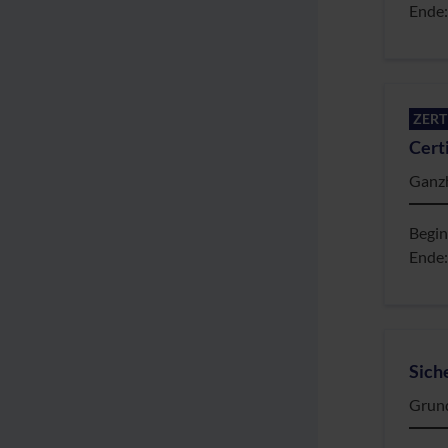
Ende
ZERT
Cert
Ganzh
Begi
Ende
Sich
Grund