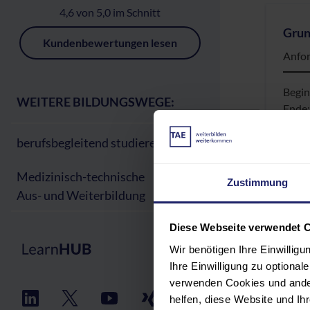
4,6 von 5,0 im Schnitt
Grun
Kundenbewertungen lesen
Anfor
Begi
WEITERE BILDUNGSWEGE:
Ende
berufsbegleitend studieren
Medizinisch-technische
Zustimmung
A-SP
Aus- und Weiterbildung
Verst
Diese Webseite verwendet 
Begi
Wir benötigen Ihre Einwillig
Ende
Ihre Einwilligung zu optiona
verwenden Cookies und ander
helfen, diese Website und I