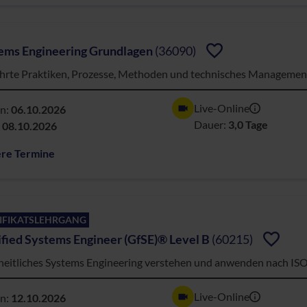
ems Engineering Grundlagen
(36090)
rte Praktiken, Prozesse, Methoden und technisches Managemen
Live-Online
nn:
06.10.2026
Dauer:
3,0 Tage
:
08.10.2026
ere Termine
IFIKATSLEHRGANG
ified Systems Engineer (GfSE)® Level B
(60215)
eitliches Systems Engineering verstehen und anwenden nach ISO 
Live-Online
nn:
12.10.2026