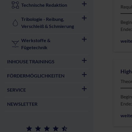
Technische Redaktion
Requi
Tribologie - Reibung,
Begi
Verschleiß & Schmierung
Ende
Werkstoffe &
weit
Fügetechnik
INHOUSE TRAININGS
High
FÖRDERMÖGLICHKEITEN
Theor
SERVICE
Begi
Ende
NEWSLETTER
weit