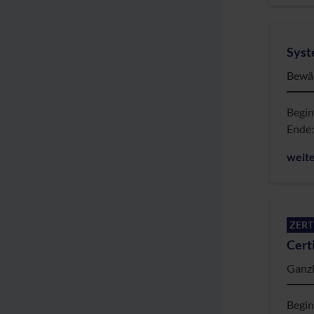
Syst
Bewäh
Begi
Ende
weit
ZERT
Cert
Ganzh
Begi