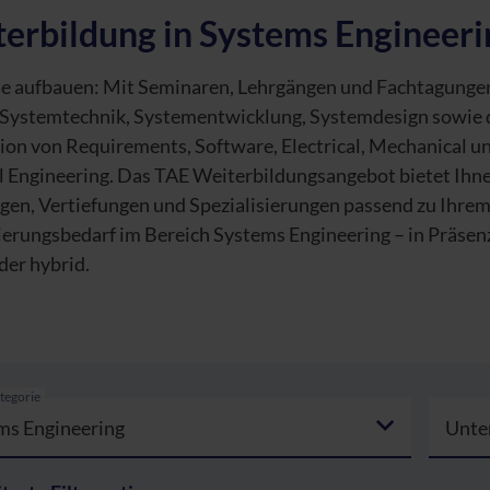
erbildung in Systems Engineeri
se aufbauen: Mit Seminaren, Lehrgängen und Fachtagunge
 Systemtechnik, Systementwicklung, Systemdesign sowie 
ion von Requirements, Software, Electrical, Mechanical u
l Engineering. Das TAE Weiterbildungsangebot bietet Ihn
gen, Vertiefungen und Spezialisierungen passend zu Ihre
ierungsbedarf im Bereich Systems Engineering – in Präsenz,
der hybrid.
tegorie
ms Engineering
Unte