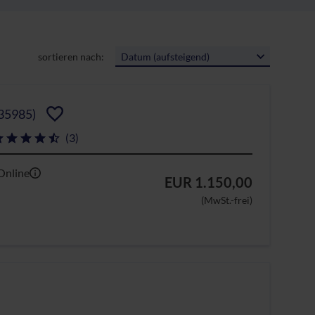
sortieren nach:
Datum (aufsteigend)
35985)
(3)
Online
EUR 1.150,00
(MwSt.-frei)