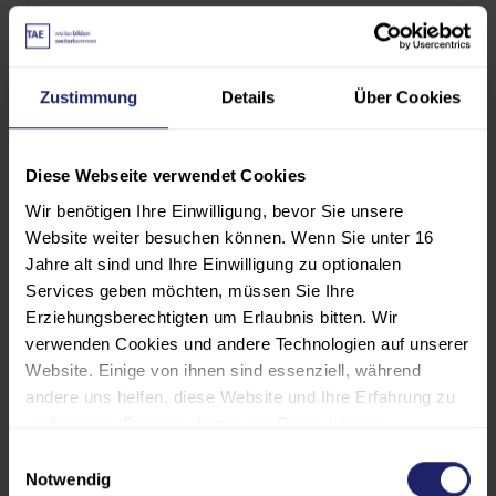
(MwSt.-frei)
Zustimmung
Details
Über Cookies
Geprüfter
Gütesicherungsbeauftragter* für
Diese Webseite verwendet Cookies
Flüssigboden nach RAL-GZ 507
(36228)
Wir benötigen Ihre Einwilligung, bevor Sie unsere
(5)
Website weiter besuchen können. Wenn Sie unter 16
Jahre alt sind und Ihre Einwilligung zu optionalen
Beginn:
16.11.2026
Services geben möchten, müssen Sie Ihre
Ende:
17.11.2026
Erziehungsberechtigten um Erlaubnis bitten. Wir
Präsenz
verwenden Cookies und andere Technologien auf unserer
Dauer:
2,0 Tage
Website. Einige von ihnen sind essenziell, während
andere uns helfen, diese Website und Ihre Erfahrung zu
EUR 545,00
verbessern. Personenbezogene Daten können
verarbeitet werden (z. B. IP-Adressen), z. B. für
Einwilligungsauswahl
(MwSt.-frei)
personalisierte Anzeigen und Inhalte oder die Messung
Notwendig