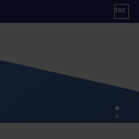
ng
ldung