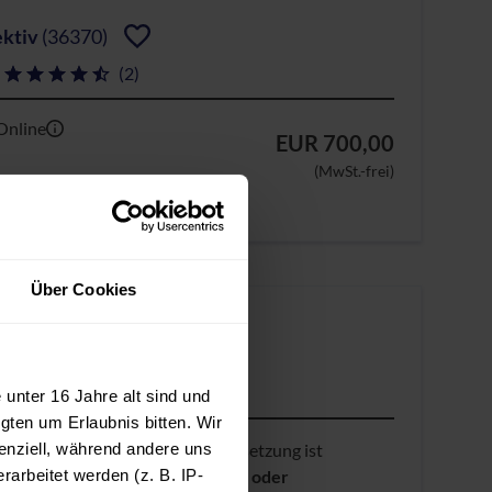
ektiv
(36370)
(2)
Online
EUR 700,00
(MwSt.-frei)
Über Cookies
al)
unter 16 Jahre alt sind und
gten um Erlaubnis bitten. Wir
enziell, während andere uns
ert insgesamt
zwei Jahre
. Voraussetzung ist
arbeitet werden (z. B. IP-
er
eine abgeschlossene Gesellen- oder