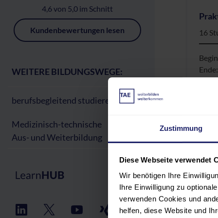
4,6 von 5,0 im Schnitt
Prak
Kundenbewertungen lesen
16 St
Begi
Ende
WEITERE BILDUNGSWEGE:
weit
berufsbegleitend studieren
Medizinisch-technische
Zustimmung
Aus- und Weiterbildung
MTA
Medi
Diese Webseite verwendet 
Weite
Wir benötigen Ihre Einwillig
Ihre Einwilligung zu optiona
verwenden Cookies und ander
Die W
helfen, diese Website und I
entw