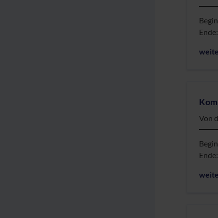
Begi
Ende
weit
Komp
Von d
Begi
Ende
weit