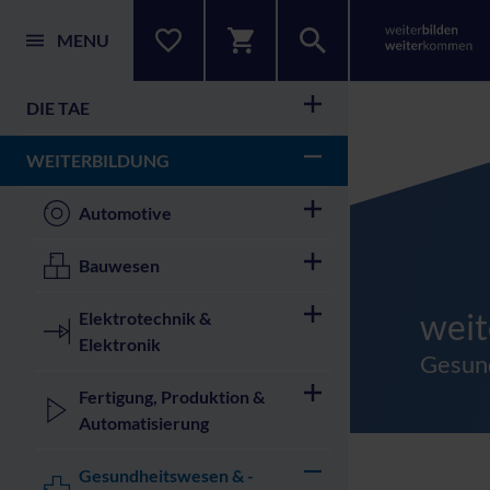
MENU
DIE TAE
WEITERBILDUNG
Automotive
Bauwesen
Nach
Verant
weit
Elektrotechnik &
Elektronik
Gesund
Kursang
Fertigung, Produktion &
Automatisierung
Gesundheitswesen & -