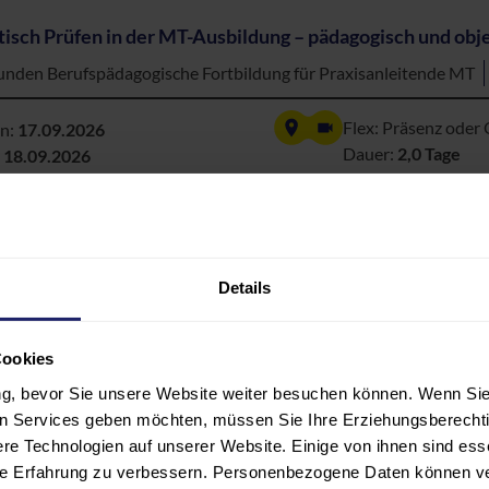
tisch Prüfen in der MT-Ausbildung – pädagogisch und obj
unden Berufspädagogische Fortbildung für Praxisanleitende MT
Flex: Präsenz oder 
nn:
17.09.2026
Dauer:
2,0 Tage
:
18.09.2026
ere Termine
Details
E
zintechniker
Cookies
rbildung zum staatlich geprüften Techniker* (Bachelor Profession
ung, bevor Sie unsere Website weiter besuchen können. Wenn Sie 
len Services geben möchten, müssen Sie Ihre Erziehungsberechti
e Technologien auf unserer Website. Einige von ihnen sind ess
eiterbildung zum Medizintechniker ist staatlich geregelt. Sie dau
hre Erfahrung zu verbessern. Personenbezogene Daten können ver
eder
sieben Jahre Berufserfahrung
ohne jegliche Ausbildung od