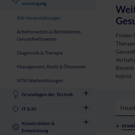
versorgung
Weit
Alle Veranstaltungen
Ges
Arbeitsmedizin & Betriebliches
Finden 
Gesundheitswesen
Therapie
Gesundh
Diagnostik & Therapie
Vertief
Management, Recht & Ökonomie
Bereich
hybrid.
MTA Weiterbildungen
Grundlagen der Technik
Haupt
IT & KI
Konstruktion &
erwei
Entwicklung