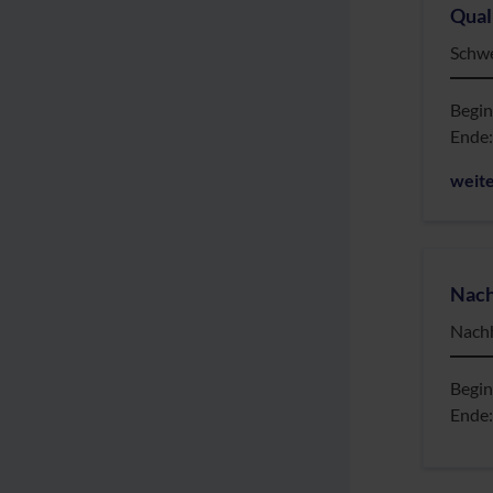
Qual
Schwe
Begi
Ende
weit
Nach
Nachh
Begi
Ende