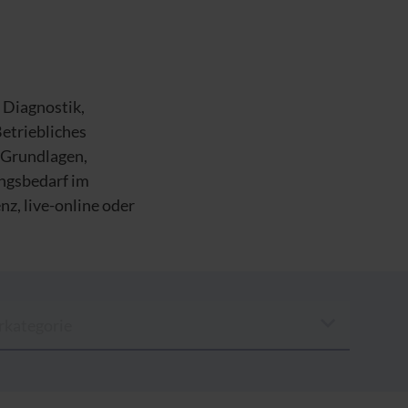
 Diagnostik,
etriebliches
 Grundlagen,
ungsbedarf im
z, live-online oder
rkategorie