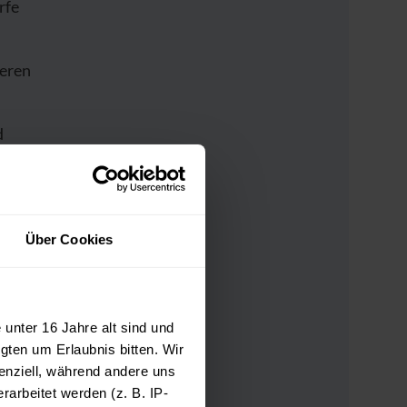
rfe
ieren
d
t
Über Cookies
on der
unter 16 Jahre alt sind und
gten um Erlaubnis bitten. Wir
enziell, während andere uns
arbeitet werden (z. B. IP-
r