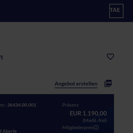
n
Angebot erstellen
r.:
36434.00.001
Präsenz
EUR 1.190,00
(MwSt.-frei)
Mitgliederpreis
nd Aberle