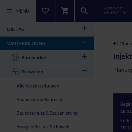
MENU
DIE TAE
Nächs
WEITERBILDUNG
Injek
Automotive
Planun
Bauwesen
Alle Veranstaltungen
Baubetrieb & Baurecht
Begin
18.11
Bautenschutz & Bausanierung
Ende:
Energieeffizienz & Umwelt
19.11