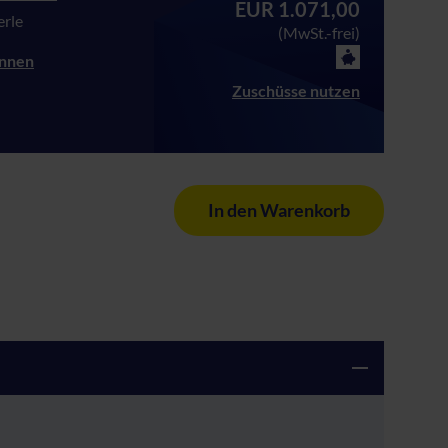
EUR 1.071,00
erle
(MwSt.-frei)
innen
Zuschüsse nutzen
In den Warenkorb