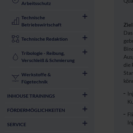
Qua
Arbeitsschutz
Technische
Zie
Betriebswirtschaft
Das
Technische Redaktion
geb
Bin
Tribologie - Reibung,
Aus
Verschleiß & Schmierung
die
Sta
Werkstoffe &
kön
Fügetechnik
In
INHOUSE TRAININGS
Ku
FÖRDERMÖGLICHKEITEN
Fl
In
SERVICE