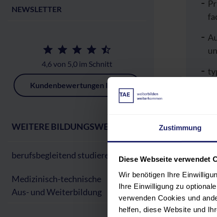
Pr
NEWSLETTER
fa
Au
un
4,6 von 5,0 im Schnitt
ty
be
Kundenbewertungen lesen
Le
be
WEITERE BILDUNGSWEGE:
Zustimmung
Sie 
berufsbegleitend studieren
Pla
Diese Webseite verwendet 
Wir benötigen Ihre Einwillig
Medizinisch-technische
Ihre Einwilligung zu optiona
Aus- und Weiterbildung
verwenden Cookies und ander
Hin
helfen, diese Website und I
Es 