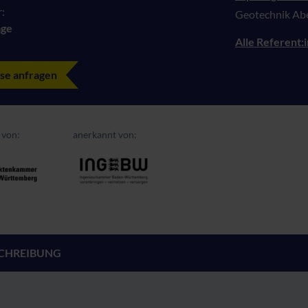
:
Geotechnik Ab
age
Alle Referent:
se anfragen
 von:
anerkannt von:
CHREIBUNG