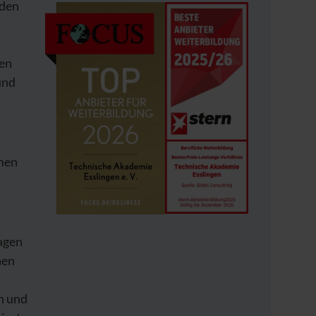
 den
len
und
men
agen
hen
n und