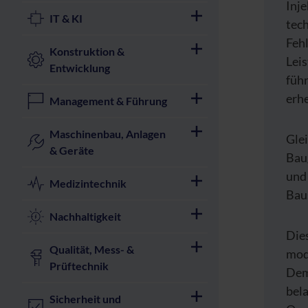
Inj
IT & KI
tec
Feh
Konstruktion &
Lei
Entwicklung
füh
erhe
Management & Führung
Maschinenbau, Anlagen
Gle
& Geräte
Bau
und
Medizintechnik
Bau
Nachhaltigkeit
Die
Qualität, Mess- &
mod
Prüftechnik
Dem
bela
Sicherheit und