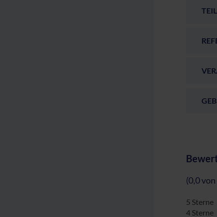
TEI
REF
VER
GEB
Bewert
(0,0 von
5 Sterne
4 Sterne