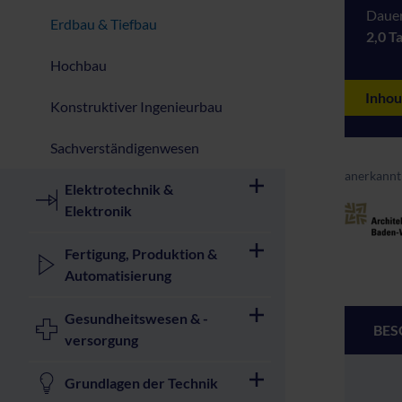
Dauer
Erdbau & Tiefbau
2,0 T
Hochbau
Inhou
Konstruktiver Ingenieurbau
Sachverständigenwesen
anerkannt
Elektrotechnik &
Elektronik
Fertigung, Produktion &
Automatisierung
Gesundheitswesen & -
BES
versorgung
Grundlagen der Technik