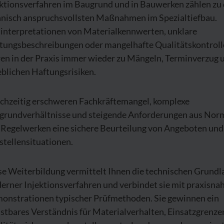
ektionsverfahren im Baugrund und in Bauwerken zählen zu
hnisch anspruchsvollsten Maßnahmen im Spezialtiefbau.
linterpretationen von Materialkennwerten, unklare
stungsbeschreibungen oder mangelhafte Qualitätskontrol
ren in der Praxis immer wieder zu Mängeln, Terminverzug 
blichen Haftungsrisiken.
ichzeitig erschweren Fachkräftemangel, komplexe
grundverhältnisse und steigende Anforderungen aus Nor
 Regelwerken eine sichere Beurteilung von Angeboten und
stellensituationen.
se Weiterbildung vermittelt Ihnen die technischen Grundl
erner Injektionsverfahren und verbindet sie mit praxisna
onstrationen typischer Prüfmethoden. Sie gewinnen ein
stbares Verständnis für Materialverhalten, Einsatzgrenze