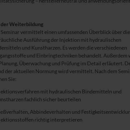
litätssicherung – herstellerneutral und anwendungsorient
l der Weiterbildung
 Seminar vermittelt einen umfassenden Überblick über die
räuchliche Ausführung der Injektion mit hydraulischen
demitteln und Kunstharzen. Es werden die verschiedenen
gangsstoffe und Einbringtechniken behandelt. Außerdem 
 Planung, Überwachung und Prüfung im Detail erläutert. D
nd der aktuellen Normung wird vermittelt. Nach dem Semi
nen Sie:
jektionsverfahren mit hydraulischen Bindemitteln und
nstharzen fachlich sicher beurteilen
ießverhalten, Abbindeverhalten und Festigkeitsentwicklu
jektionsstoffen richtig interpretieren