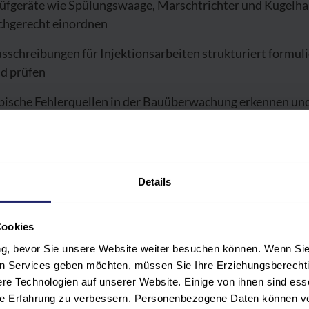
üfgeräte wie Spülungswaage, Marschtrichter und Kugelha
chgerecht einordnen
sschreibungen für Injektionsarbeiten strukturiert formul
d prüfen
pische Fehlerquellen in der Bauüberwachung erkennen un
werten
istungen nach DIN 12715 und ATV DIN 18309 sachgerech
urteilen
Details
stärken damit Ihre technische Entscheidungssicherheit – v
nung über die Ausschreibung bis zur Bauüberwachung.
Cookies
ung, bevor Sie unsere Website weiter besuchen können. Wenn Sie 
len Services geben möchten, müssen Sie Ihre Erziehungsberechti
e Technologien auf unserer Website. Einige von ihnen sind ess
weis
hre Erfahrung zu verbessern. Personenbezogene Daten können ver
ist gemäß der Weiterbildungsordnung der Ingenieurkamme