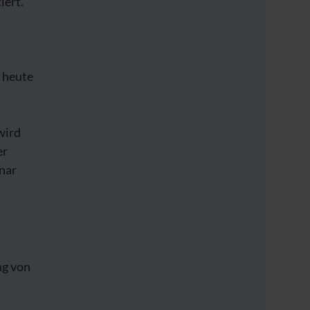
iert.
 heute
wird
er
nar
ng von