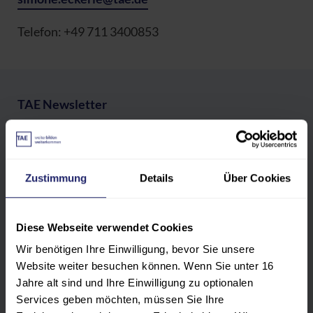
Telefon: +49 711 3400853
TAE Newsletter
Bleiben Sie informiert! Entdecken Sie den TAE
Themen-Newsletter mit aktuellen Veranstaltungen
rund um Ihren persönlichen Tätigkeitsbereich.
Zustimmung
Details
Über Cookies
Direkt anmelden, Interessensbereiche auswählen
und regelmäßig relevante Infos zu unserem
Weiterbildungsangebot erhalten – abgestimmt auf
Diese Webseite verwendet Cookies
Ihren Bedarf.
Wir benötigen Ihre Einwilligung, bevor Sie unsere
Website weiter besuchen können. Wenn Sie unter 16
Jahre alt sind und Ihre Einwilligung zu optionalen
Jetzt registrieren
Services geben möchten, müssen Sie Ihre