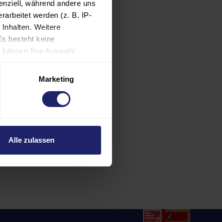
enziell, während andere uns
in Ihre
arbeitet werden (z. B. IP-
 Inhalten. Weitere
Es besteht keine
ie können Ihre Auswahl
rund individueller
es verarbeiten
Marketing
gen Sie auch in die
SA als ein Land mit
, dass US-Behörden
nnen und Europäer eine
Alle zulassen