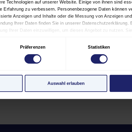
e Technologien auf unserer Website. Einige von ihnen sind ess
der hybrid. Nutzen Sie die Gelegenheit und investieren Sie 
hre Erfahrung zu verbessern. Personenbezogene Daten können ver
ildung und die Nachhaltigkeit Ihres Unternehmens.
lisierte Anzeigen und Inhalte oder die Messung von Anzeigen und
ndung Ihrer Daten finden Sie in unserer Datenschutzerklärung. 
ursangebot finden Sie unter:
eitung Ihrer Daten einzuwilligen, um dieses Angebot zu nutzen. S
 Footer) widerrufen oder anpassen. Bitte beachten Sie, dass aufg
.de/weiterbildung/nachhaltigkeit
 nicht alle Funktionen der Website verfügbar sind. Einige Servic
Präferenzen
Statistiken
n USA. Mit Ihrer Einwilligung zur Nutzung dieser Services willi
den USA gemäß Art. 49 (1) lit. a GDPR ein. Der EuGH stuft die U
 nach EU-Standards ein. Es besteht beispielsweise die Gefahr
Überwachungsprogrammen verarbeiten, ohne dass für Europäeri
Auswahl erlauben
k zur Übersicht
pressum