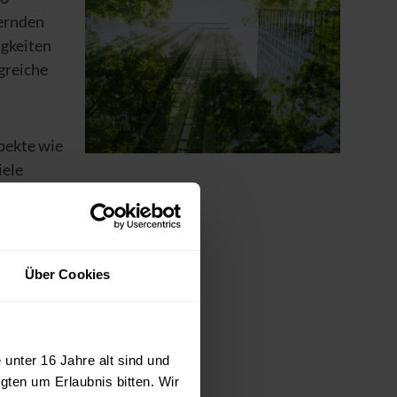
dernden
igkeiten
lgreiche
pekte wie
iele
higen,
und zum
Über Cookies
terstützen
nd Ihrer
 dazu
unter 16 Jahre alt sind und
 Lehrgänge
gten um Erlaubnis bitten. Wir
äsenz, live