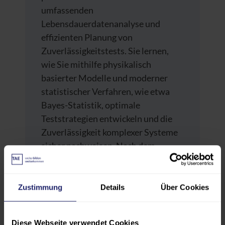
umfassenden
Lebensdauerdatenanalyse und
effizienten Planung von
Zuverlässigkeitstests. Sie lernen,
wie Sie mithilfe physikalisch
basierter Modelle und moderner
statistischer Verfahren, wie etwa
Bayes-Statistik, optimale
Teststrategien entwickeln und die
Zuverlässigkeit komplexer Systeme
sicher nachweisen. Nach dem
Seminar können Sie
Lebensdauerdaten effektiver
auswerten, Ressourcen einsparen
Zustimmung
Details
Über Cookies
und die Zuverlässigkeit Ihrer
Produkte maßgeblich erhöhen.
Diese Webseite verwendet Cookies