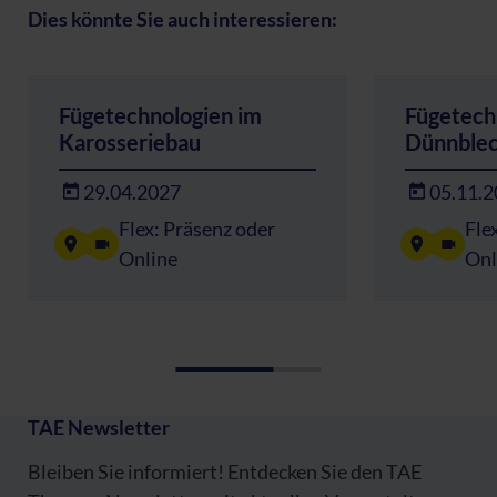
Dies könnte Sie auch interessieren:
Fügetechnologien im
Fügetech
Karosseriebau
Dünnble
29.04.2027
05.11.
Flex: Präsenz oder
Fle
Online
Onl
TAE Newsletter
Bleiben Sie informiert! Entdecken Sie den TAE