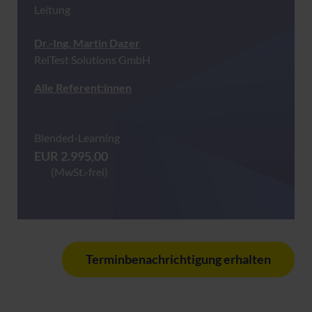
Leitung
Dr.-Ing. Martin Dazer
RelTest Solutions GmbH
Alle Referent:innen
Blended-Learning
EUR 2.995,00
(MwSt.-frei)
Terminbenachrichtigung erhalten