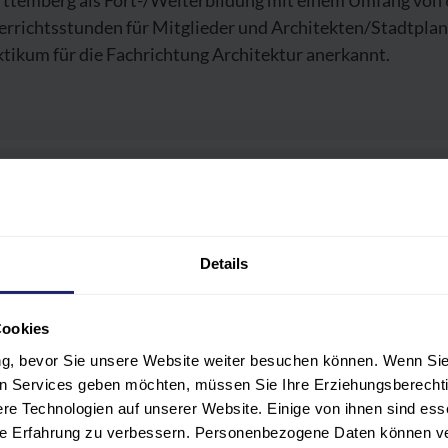
ttemberg als Fort-/Weiterbildung mit einem Umfang von 
errichtsstunden für Mitglieder und Architekten/Stadtplan
tikum für die Fachrichtung Architektur anerkannt.
OGRAMM
LNEHMER:INNENKREIS
Details
ERENT:INNEN
Cookies
ANSTALTUNGSORT
ung, bevor Sie unsere Website weiter besuchen können. Wenn Sie 
len Services geben möchten, müssen Sie Ihre Erziehungsberechti
e Technologien auf unserer Website. Einige von ihnen sind ess
ÜHREN UND FÖRDERMÖGLICHKEITEN
hre Erfahrung zu verbessern. Personenbezogene Daten können ver