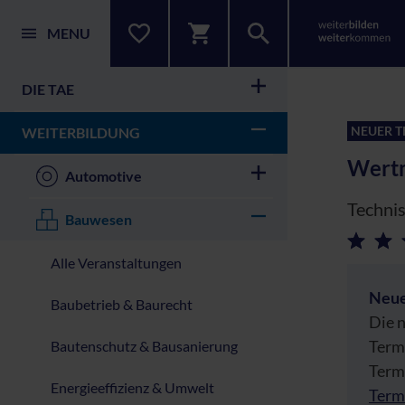
MENU
DIE TAE
NEUER T
WEITERBILDUNG
Wertm
Automotive
Technis
Bauwesen
Alle Veranstaltungen
Neue
Baubetrieb & Baurecht
Die n
Termi
Bautenschutz & Bausanierung
Termi
Energieeffizienz & Umwelt
Term