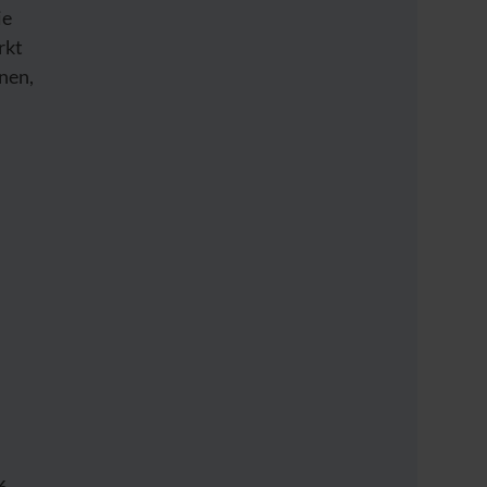
ie
rkt
nen,