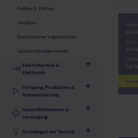
Erdbau & Tiefbau
Hochbau
Begin
24.06
Konstruktiver Ingenieurbau
Ende:
26.06
Sachverständigenwesen
Dauer
Elektrotechnik &
0,8 T
Elektronik
Inhou
Fertigung, Produktion &
Automatisierung
Gesundheitswesen & -
versorgung
Grundlagen der Technik