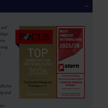
 auf
dige,
ene
lang
e
dliche
ng und
e
nen