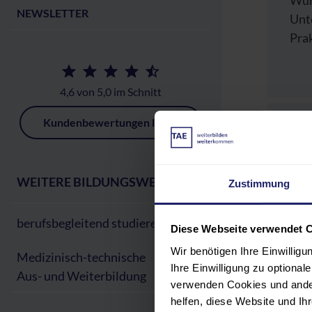
Wür
NEWSLETTER
Unt
Prak
4,6 von 5,0 im Schnitt
PR
Kundenbewertungen lesen
TEI
WEITERE BILDUNGSWEGE:
Zustimmung
REF
berufsbegleitend studieren
Diese Webseite verwendet 
VER
Wir benötigen Ihre Einwillig
Medizinisch-technische
Ihre Einwilligung zu optiona
Aus- und Weiterbildung
verwenden Cookies und ander
GEB
helfen, diese Website und I