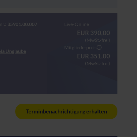
r.:
35901.00.007
Live-Online
EUR 390,00
(MwSt.-frei)
Mitgliederpreis
iela Unglaube
EUR 351,00
(MwSt.-frei)
Terminbenachrichtigung erhalten