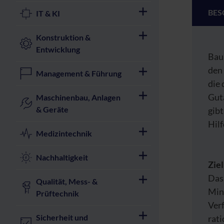
BES
IT & KI
Konstruktion &
Entwicklung
Bau
den
Management & Führung
die 
Gut
Maschinenbau, Anlagen
& Geräte
gibt
Hilf
Medizintechnik
Nachhaltigkeit
Zie
Das 
Qualität, Mess- &
Min
Prüftechnik
Ver
Sicherheit und
rat