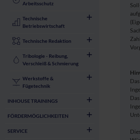
Arbeitsschutz
Soll
auf
Technische
(Ei
Betriebswirtschaft
Sach
Zahl
Technische Redaktion
Vor
Tribologie - Reibung,
Verschleiß & Schmierung
Hin
Werkstoffe &
Das
Fügetechnik
Ing
Das
INHOUSE TRAININGS
Ing
Unt
FÖRDERMÖGLICHKEITEN
SERVICE
Die