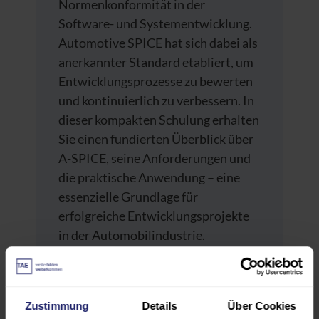
Normenkonformität in der
Software- und Systementwicklung.
Automotive SPICE hat sich dabei als
anerkannter Standard etabliert, um
Entwicklungsprozesse zu bewerten
und kontinuierlich zu verbessern. In
dieser kompakten Schulung erhalten
Sie einen fundierten Überblick über
A-SPICE, seine Anforderungen und
die praktische Anwendung – eine
essenzielle Grundlage für
erfolgreiche Entwicklungsprojekte
in der Automobilindustrie.
Ziel der Weiterbildung
Zustimmung
Details
Über Cookies