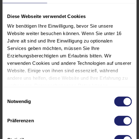
Die Teilnehmenden lernen, was A-
SPICE bedeutet und verstehen,
Diese Webseite verwendet Cookies
welche Inhalte gefordert werden.
Wir benötigen Ihre Einwilligung, bevor Sie unsere
Die Teilnehmenden verstehen die
Website weiter besuchen können. Wenn Sie unter 16
Beweggründe und Motivation
Jahre alt sind und Ihre Einwilligung zu optionalen
hinter bzw. für die Anwendung von
Services geben möchten, müssen Sie Ihre
Erziehungsberechtigten um Erlaubnis bitten. Wir
A-SPICE.
verwenden Cookies und andere Technologien auf unserer
Die Teilnehmenden lernen die
Website. Einige von ihnen sind essenziell, während
andere uns helfen, diese Website und Ihre Erfahrung zu
fachliche Terminologie rund um A-
verbessern. Personenbezogene Daten können
SPICE kennen.
verarbeitet werden (z. B. IP-Adressen), z. B. für
Einwilligungsauswahl
Die Teilnehmenden können den
personalisierte Anzeigen und Inhalte oder die Messung
Notwendig
von Anzeigen und Inhalten. Weitere Informationen über
VDA-Standard lesen.
die Verwendung Ihrer Daten finden Sie in unserer
Präferenzen
Die Teilnehmenden gewinnen
Datenschutzerklärung. Es besteht keine Verpflichtung, in
einen Überblick über weitere
die Verarbeitung Ihrer Daten einzuwilligen, um dieses
Angebot zu nutzen. Sie können Ihre Auswahl jederzeit