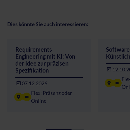
Dies könnte Sie auch interessieren:
Requirements
Software 
Engineering mit KI: Von
Künstlich
der Idee zur präzisen
12.10.
Spezifikation
Fle
07.12.2026
Onl
Flex: Präsenz oder
Online