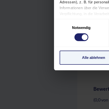
Adressen), z. B. für persona
Informationen über die Verwe
Verpflichtung, in die Verarb
TEI
jederzeit unter "Cookies" (im
Einwilligungsauswahl
Einstellungen möglicherweise
Notwendig
REF
personenbezogene Daten in de
Verarbeitung Ihrer Daten in 
unzureichendem Datenschutz
VER
personenbezogene Daten in 
Klagemöglichkeit besteht.
Alle ablehnen
GEB
Datenschutzerklärung
|
Im
Bewert
(0,0 von