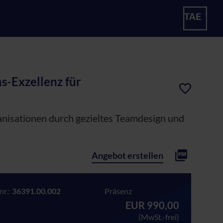
s-Exzellenz für
nisationen durch gezieltes Teamdesign und
Angebot erstellen
r.:
36391.00.002
Präsenz
EUR 990,00
(MwSt.-frei)