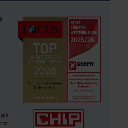
g
.
isch
hrer