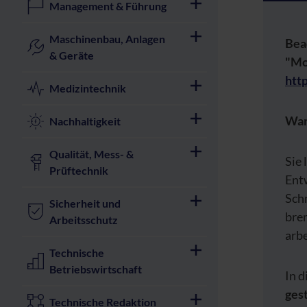
Management & Führung
Maschinenbau, Anlagen
Beac
& Geräte
"Mo
htt
Medizintechnik
War
Nachhaltigkeit
Qualität, Mess- &
Sie 
Prüftechnik
Ent
Schn
Sicherheit und
brem
Arbeitsschutz
arbe
Technische
Betriebswirtschaft
In d
ges
Technische Redaktion