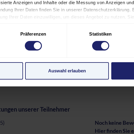
lisierte Anzeigen und Inhalte oder die Messung von Anzeigen und
ndung Ihrer Daten finden Sie in unserer Datenschutzerklärung. 
eitung Ihrer Daten einzuwilligen, um dieses Angebot zu nutzen. S
LNEHMER:INNENKREIS
 Footer) widerrufen oder anpassen. Bitte beachten Sie, dass aufg
 nicht alle Funktionen der Website verfügbar sind. Einige Servic
Präferenzen
Statistiken
ERENT:INNEN
n USA. Mit Ihrer Einwilligung zur Nutzung dieser Services willi
den USA gemäß Art. 49 (1) lit. a GDPR ein. Der EuGH stuft die U
 nach EU-Standards ein. Es besteht beispielsweise die Gefahr
ANSTALTUNGSORT UND HOTEL
Überwachungsprogrammen verarbeiten, ohne dass für Europäeri
Auswahl erlauben
ÜHREN UND FÖRDERMÖGLICHKEITEN
pressum
ungen unserer Teilnehmer
 5)
Noch keine Bewe
Hier finden Sie 