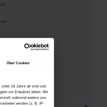
eit,
und
g ein,
Über Cookies
n
, die
ngen
unter 16 Jahre alt sind und
gten um Erlaubnis bitten. Wir
enziell, während andere uns
arbeitet werden (z. B. IP-