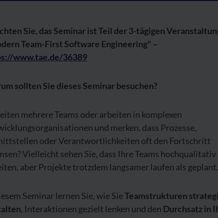
hten Sie, das Seminar ist Teil der 3-tägigen Veranstaltun
dern Team-First Software Engineering" –
ps://www.tae.de/36389
um sollten Sie dieses Seminar besuchen?
leiten mehrere Teams oder arbeiten in komplexen
wicklungsorganisationen und merken, dass Prozesse,
ittstellen oder Verantwortlichkeiten oft den Fortschritt
sen? Vielleicht sehen Sie, dass Ihre Teams hochqualitativ
iten, aber Projekte trotzdem langsamer laufen als geplant
iesem Seminar lernen Sie, wie Sie
Teamstrukturen strateg
talten
, Interaktionen gezielt lenken und den
Durchsatz in I