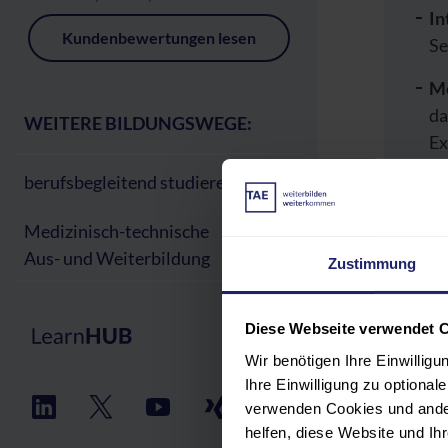
In
Kundenbewertungen lesen
Se
Me
d
WEITERE BILDUNGSWEGE:
Ex
berufsbegleitend studieren
De
um
Medizinisch-technische
Aus- und Weiterbildung
Zustimmung
Nac
Zus
in I
Diese Webseite verwendet 
Wir benötigen Ihre Einwillig
Ihre Einwilligung zu optiona
verwenden Cookies und ander
helfen, diese Website und I
PR