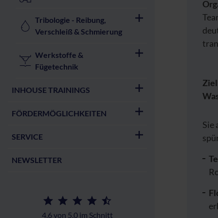
Org
Tea
Tribologie - Reibung,
deut
Verschleiß & Schmierung
tran
Werkstoffe &
Fügetechnik
Zie
INHOUSE TRAININGS
Was
FÖRDERMÖGLICHKEITEN
Sie 
SERVICE
spü
Te
NEWSLETTER
Ro
Fl
er
4,6 von 5,0 im Schnitt