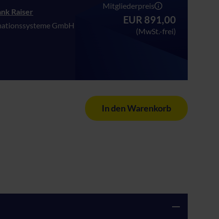
Mitgliederpreis
rank Raiser
EUR 891,00
mationssysteme GmbH
(MwSt.-frei)
In den Warenkorb