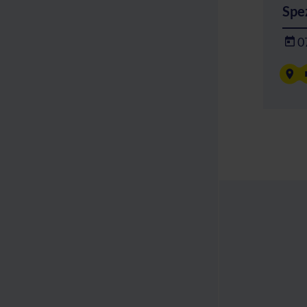
Spez
0