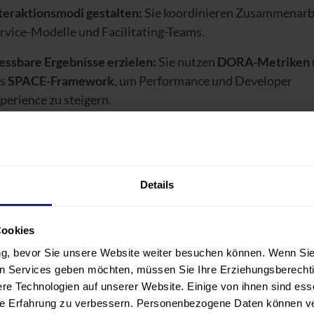
teraktionsmodi gestalten:
Sie koordinieren Zusammenarb
rvice-Modelle und Facilitating-Teams.
ssbare Ergebnisse erzielen:
Sie nutzen
DORA-Metriken
as
SPACE-Framework
, um Performance und Developer
perience zu steigern.
legation und Befähigung:
Sie setzen Autoritätsebenen klu
 Teams selbstständig arbeiten zu lassen.
Details
h dem Seminar können Sie
Teams strategisch organisiere
ammenarbeit verbessern und messbare Leistungssteigeru
hrer Organisation umsetzen.
Cookies
ung, bevor Sie unsere Website weiter besuchen können. Wenn Sie 
len Services geben möchten, müssen Sie Ihre Erziehungsberechti
e Technologien auf unserer Website. Einige von ihnen sind ess
hre Erfahrung zu verbessern. Personenbezogene Daten können ver
OGRAMM