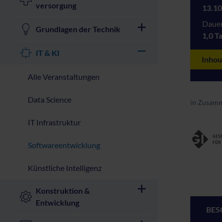
versorgung
13.10
Dauer
Grundlagen der Technik
1,0 T
IT & KI
Inhou
Alle Veranstaltungen
Data Science
in Zusamm
IT Infrastruktur
Softwareentwicklung
Künstliche Intelligenz
Konstruktion &
Entwicklung
BES