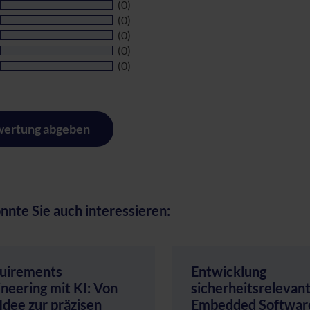
(0)
(0)
(0)
(0)
(0)
ertung abgeben
nnte Sie auch interessieren:
uirements
Entwicklung
neering mit KI: Von
sicherheitsrelevan
Idee zur präzisen
Embedded Softwar