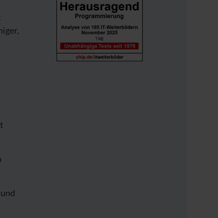
t
higer,
t
h
 und