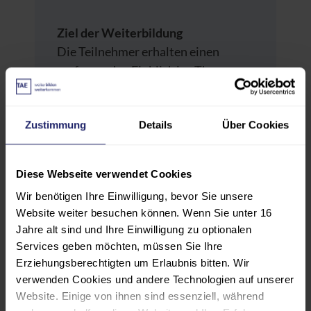
Ziel der Weiterbildung
Die Teilnehmer erhalten einen
umfassenden Einblick ins Thema
Shopfloor Management. Der Fokus
liegt auf den Themen „Führen“,
Zustimmung
Details
Über Cookies
„Kennzahlen“ und „Visualisierung“,
um zeitnah nachhaltige Erfolge für
das Unternehmen erreichen zu
Diese Webseite verwendet Cookies
können. Die Zielsetzung ist klar:
Wir benötigen Ihre Einwilligung, bevor Sie unsere
„weg von unstrukturierten
Website weiter besuchen können. Wenn Sie unter 16
schwarzen Brettern", hin zu
Jahre alt sind und Ihre Einwilligung zu optionalen
aussagekräftigen Team-Boards mit
Services geben möchten, müssen Sie Ihre
entsprechenden kaskadierbaren
Erziehungsberechtigten um Erlaubnis bitten. Wir
Kommunikationsrunden – von der
verwenden Cookies und andere Technologien auf unserer
Basis bis zur Geschäftsführung.
Website. Einige von ihnen sind essenziell, während