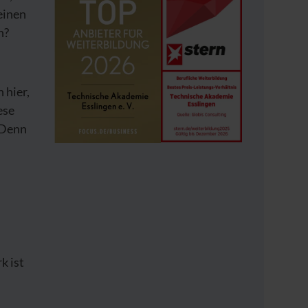
einen
n?
 hier,
ese
 Denn
k ist