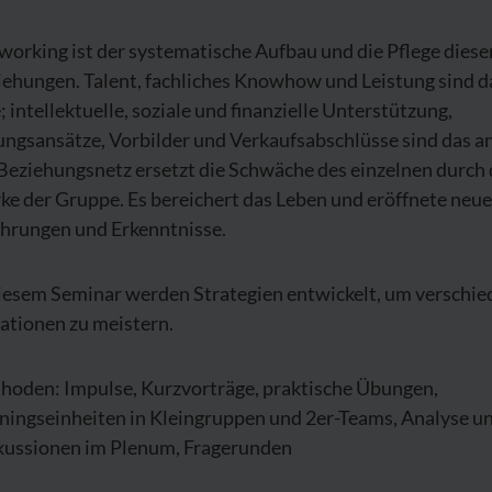
orking ist der systematische Aufbau und die Pflege diese
iehungen. Talent, fachliches Knowhow und Leistung sind d
; intellektuelle, soziale und finanzielle Unterstützung,
ungsansätze, Vorbilder und Verkaufsabschlüsse sind das a
Beziehungsnetz ersetzt die Schwäche des einzelnen durch 
ke der Gruppe. Es bereichert das Leben und eröffnete neue
ahrungen und Erkenntnisse.
diesem Seminar werden Strategien entwickelt, um verschi
ationen zu meistern.
hoden: Impulse, Kurzvorträge, praktische Übungen,
iningseinheiten in Kleingruppen und 2er-Teams, Analyse u
kussionen im Plenum, Fragerunden