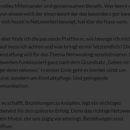
nvolles Miteinander und gemeinsamen Benefit. Wer kennt 
von einem weiß der einen kennt der das besonders gut kan
sich heute in Netzwerken bewegt, hat klar die Nase vorn.
aber finde ich die passende Plattform, wie bewege ich mich
uf muss ich achten und was bringt es mir letztendlich? Di
nstaltung will für das Thema Networking sensibilisieren.
zwerken funktioniert ganz nach dem Grundsatz „Geben ist
ger denn nehmen.“ In erster Linie geht es hierbei nicht um
uise, sondern um Kontaktpflege. Und gelingende
munikation.
es schafft, Beziehungen zu knüpfen, legt ein wichtiges
ament für den späteren Erfolg. Denn das richtige Netzwer
ein Motor, der uns zügig voranbringt. Beziehungen sind
öffner.