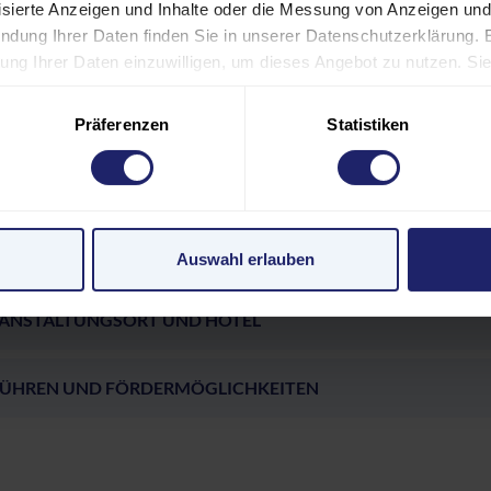
lisierte Anzeigen und Inhalte oder die Messung von Anzeigen und
ndung Ihrer Daten finden Sie in unserer Datenschutzerklärung. 
eitung Ihrer Daten einzuwilligen, um dieses Angebot zu nutzen. S
 Footer) widerrufen oder anpassen. Bitte beachten Sie, dass aufg
 nicht alle Funktionen der Website verfügbar sind. Einige Servic
OGRAMM
Präferenzen
Statistiken
n USA. Mit Ihrer Einwilligung zur Nutzung dieser Services willi
den USA gemäß Art. 49 (1) lit. a GDPR ein. Der EuGH stuft die U
LNEHMER:INNENKREIS
 nach EU-Standards ein. Es besteht beispielsweise die Gefahr
Überwachungsprogrammen verarbeiten, ohne dass für Europäeri
ERENT:INNEN
Auswahl erlauben
pressum
ANSTALTUNGSORT UND HOTEL
ÜHREN UND FÖRDERMÖGLICHKEITEN