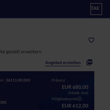
ke gezielt erweitern
Angebot erstellen
r.:
36111.00.003
Präsenz
EUR 680,00
(MwSt.-frei)
Mitgliederpreis
hter
EUR 612,00