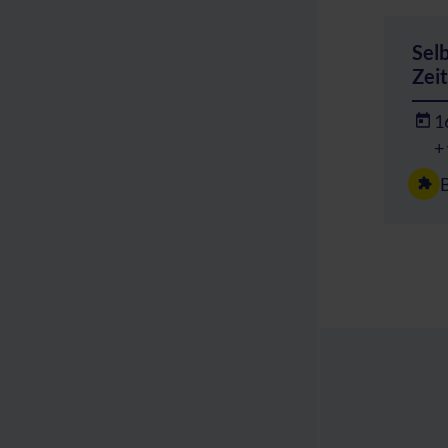
Sel
Zei
1
+