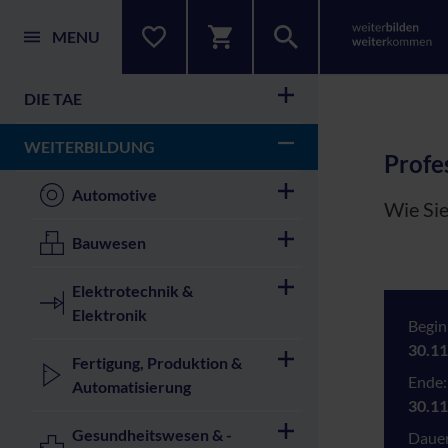
MENU
DIE TAE
WEITERBILDUNG
Profe
Automotive
Wie Sie
Bauwesen
Elektrotechnik &
Elektronik
Begin
30.11
Fertigung, Produktion &
Ende:
Automatisierung
30.11
Gesundheitswesen & -
Dauer