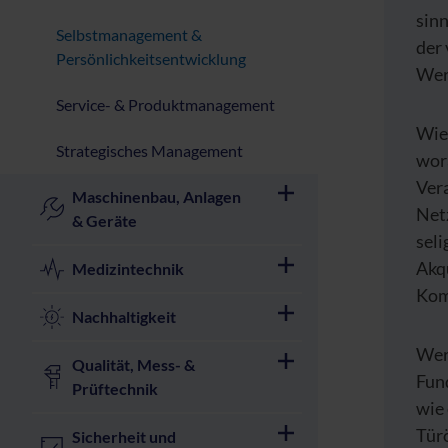
sin
Selbstmanagement &
der 
Persönlichkeitsentwicklung
Wer 
Service- & Produktmanagement
Wie 
Strategisches Management
wora
Vera
Maschinenbau, Anlagen
Net
& Geräte
seli
Akq
Medizintechnik
Kom
Nachhaltigkeit
Wer 
Qualität, Mess- &
Fund
Prüftechnik
wie 
Tür
Sicherheit und