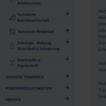
Arbeitsschutz
Netw
Technische
Bez
Betriebswirtschaft
eine
Lös
Technische Redaktion
Ein 
Stär
Tribologie - Reibung,
Verschleiß & Schmierung
Erf
Werkstoffe &
In 
Fügetechnik
Situ
INHOUSE TRAININGS
Met
FÖRDERMÖGLICHKEITEN
Tra
Dis
SERVICE