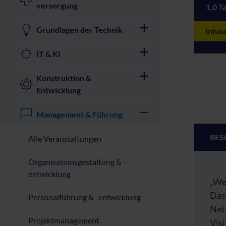
versorgung
1,0 T
Grundlagen der Technik
Inhou
IT & KI
Konstruktion &
Entwicklung
Management & Führung
BES
Alle Veranstaltungen
Organisationsgestaltung & -
entwicklung
„Wer
Das 
Personalführung & -entwicklung
Net
Projektmanagement
Vis