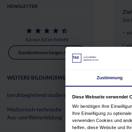
NEWSLETTER
Zie
Sie 
wi
4,6 von 5,0 im Schnitt
wi
Kundenbewertungen lesen
er
wi
po
WEITERE BILDUNGSWEGE:
Zustimmung
we
Ge
berufsbegleitend studieren
Diese Webseite verwendet 
Wir benötigen Ihre Einwillig
wi
Medizinisch-technische
Ihre Einwilligung zu optiona
ei
Aus- und Weiterbildung
verwenden Cookies und ander
wi
helfen, diese Website und I