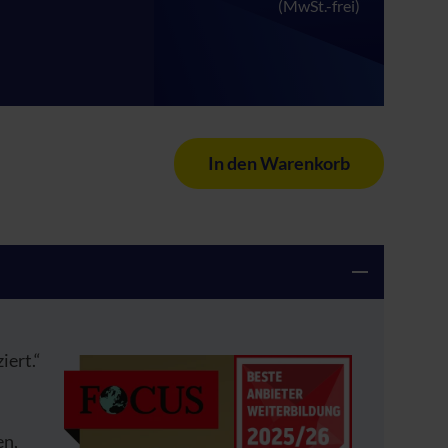
(MwSt.-frei)
In den Warenkorb
iert.“
en,