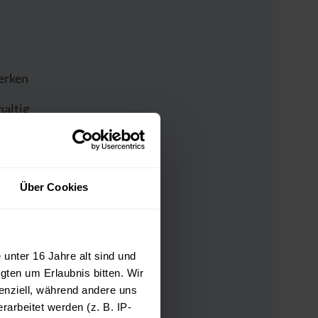
werken
haltig
Über Cookies
ten
unter 16 Jahre alt sind und
gten um Erlaubnis bitten. Wir
enziell, während andere uns
n
arbeitet werden (z. B. IP-