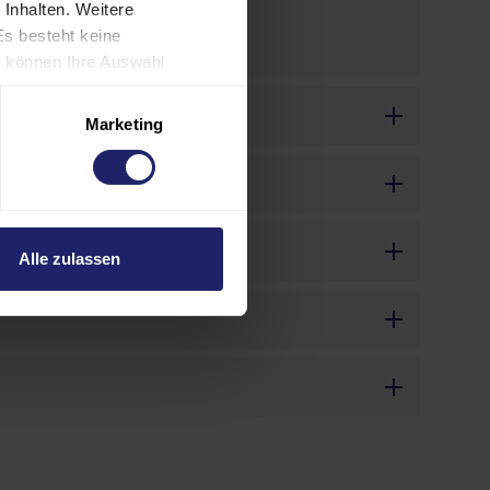
 Inhalten. Weitere
Es besteht keine
ie können Ihre Auswahl
rund individueller
es verarbeiten
Marketing
gen Sie auch in die
SA als ein Land mit
, dass US-Behörden
nnen und Europäer eine
Alle zulassen