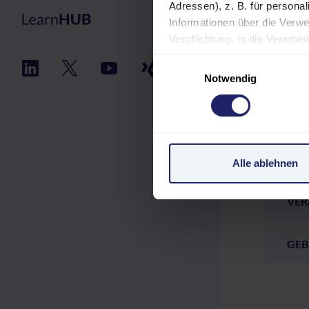
Adressen), z. B. für persona
Informationen über die Verwe
Verpflichtung, in die Verarb
jederzeit unter "Cookies" (im
Einwilligungsauswahl
Einstellungen möglicherweise
PR
Notwendig
personenbezogene Daten in de
Verarbeitung Ihrer Daten in 
TEI
unzureichendem Datenschutz
personenbezogene Daten in 
Klagemöglichkeit besteht.
REF
Alle ablehnen
Datenschutzerklärung
|
Im
VER
GEB