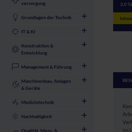
versorgung
2,0 T
Grundlagen der Technik
Inhou
IT & KI
Konstruktion &
Entwicklung
Management & Führung
BES
Maschinenbau, Anlagen
& Geräte
Medizintechnik
Kenn
Arbe
Nachhaltigkeit
Ver
im 
Qualität, Mess- &