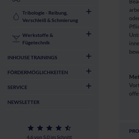
Bea
arb
Tribologie - Reibung,
oder
Verschleiß & Schmierung
Pfl
Unt
Werkstoffe &
Fügetechnik
inne
bew
INHOUSE TRAININGS
FÖRDERMÖGLICHKEITEN
Met
Vort
SERVICE
off
NEWSLETTER
PR
4,6 von 5,0 im Schnitt