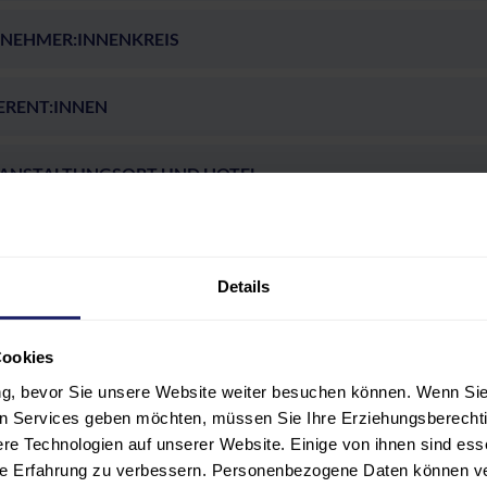
LNEHMER:INNENKREIS
ERENT:INNEN
ANSTALTUNGSORT UND HOTEL
ÜHREN UND FÖRDERMÖGLICHKEITEN
Details
Cookies
ungen unserer Teilnehmer
ung, bevor Sie unsere Website weiter besuchen können. Wenn Sie 
Steffen Müller
(5,0 von 5)
len Services geben möchten, müssen Sie Ihre Erziehungsberechti
e Technologien auf unserer Website. Einige von ihnen sind ess
(2)
hre Erfahrung zu verbessern. Personenbezogene Daten können ver