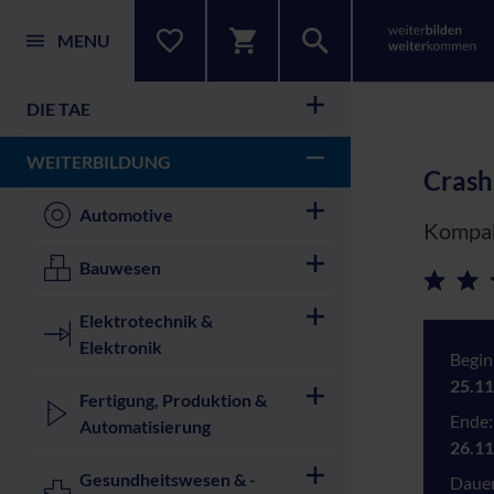
MENU
DIE TAE
WEITERBILDUNG
Crash
Automotive
Kompak
Bauwesen
Elektrotechnik &
Elektronik
Begin
25.11
Fertigung, Produktion &
Ende:
Automatisierung
26.11
Gesundheitswesen & -
Dauer