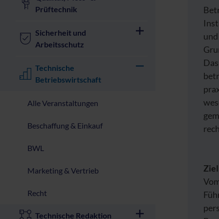
Prüftechnik
Bet
Inst
Sicherheit und
und
Arbeitsschutz
Grun
Das
Technische
betr
Betriebswirtschaft
prax
wes
Alle Veranstaltungen
gema
Beschaffung & Einkauf
rech
BWL
Zie
Marketing & Vertrieb
Vom 
Recht
Füh
pers
Technische Redaktion