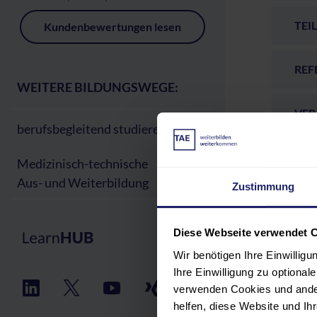
TEI
Kundenbewertungen lesen
REF
WEITERE BILDUNGSWEGE:
VER
berufsbegleitend studieren
GEB
Medizinisch-technische
Aus- und Weiterbildung
Zustimmung
Diese Webseite verwendet 
Bewert
Wir benötigen Ihre Einwillig
Ihre Einwilligung zu optiona
verwenden Cookies und ander
5 Sterne
helfen, diese Website und I