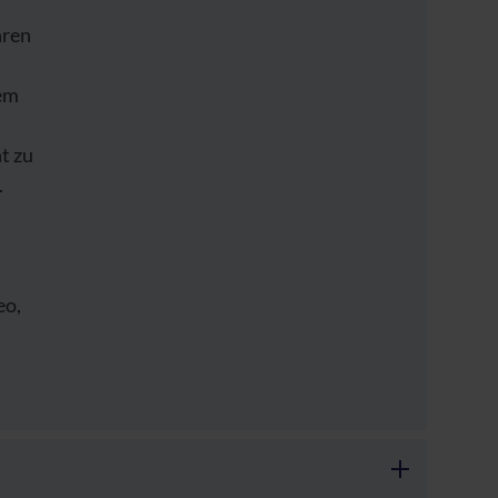
hren
dem
t zu
.
eo,