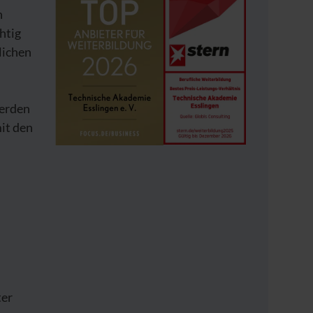
n
htig
lichen
werden
it den
ter