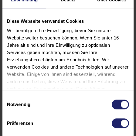
Teilnahmebescheinigung 2 VDSI-
Punkte Umweltschutz.
Diese Webseite verwendet Cookies
Wir benötigen Ihre Einwilligung, bevor Sie unsere
Website weiter besuchen können. Wenn Sie unter 16
Jahre alt sind und Ihre Einwilligung zu optionalen
PROGRAMM
Services geben möchten, müssen Sie Ihre
Erziehungsberechtigten um Erlaubnis bitten. Wir
verwenden Cookies und andere Technologien auf unserer
TEILNEHMER:INNENKREIS
Website. Einige von ihnen sind essenziell, während
andere uns helfen, diese Website und Ihre Erfahrung zu
REFERENT:INNEN
verbessern. Personenbezogene Daten können
verarbeitet werden (z. B. IP-Adressen), z. B. für
Einwilligungsauswahl
personalisierte Anzeigen und Inhalte oder die Messung
Notwendig
VERANSTALTUNGSORT UND HOTEL
von Anzeigen und Inhalten. Weitere Informationen über
die Verwendung Ihrer Daten finden Sie in unserer
Präferenzen
Datenschutzerklärung. Es besteht keine Verpflichtung, in
GEBÜHREN UND
die Verarbeitung Ihrer Daten einzuwilligen, um dieses
FÖRDERMÖGLICHKEITEN