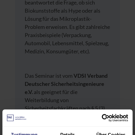
beantwortet die Frage, ob sich
Biokunststoffe als Hype oder als
Lösung für das Mikroplastik-
Problem erweisen. Es gibt zahlreiche
Praxisbeispiele (Verpackung,
Automobil, Lebensmittel, Spielzeug,
Medizin, Konsumgüter, etc).
Das Seminar ist vom
VDSI Verband
Deutscher Sicherheitsingenieure
e.V.
als geeignet für die
Weiterbildung von
Sicherheitsfachkräften nach § 5 (3)
ASiG eingestuft worden, und die
Teilnehmer erhalten auf der
qualifizierten
Zustimmung
Details
Über Cookies