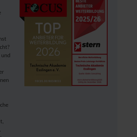
e
hst
cht?
n und
er
nnen
iche
t,
.