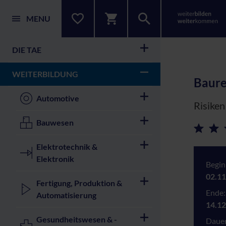
MENU
DIE TAE
WEITERBILDUNG
Baure
Automotive
Risiken
Bauwesen
Elektrotechnik &
Elektronik
Begin
02.11
Fertigung, Produktion &
Ende:
Automatisierung
14.12
Gesundheitswesen & -
Dauer