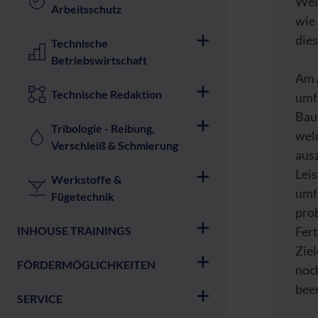
Wel
Arbeitsschutz
wie 
dies
Technische
Betriebswirtschaft
Am A
Technische Redaktion
umf
Baur
Tribologie - Reibung,
welc
Verschleiß & Schmierung
ausz
Leis
Werkstoffe &
umf
Fügetechnik
pro
INHOUSE TRAININGS
Fert
Zie
FÖRDERMÖGLICHKEITEN
noch
bee
SERVICE