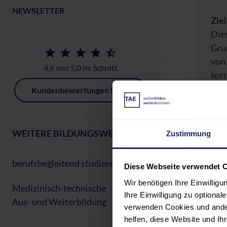
NEWSLETTER
Zie
Dies
Grun
von 
4,6 von 5,0 im Schnitt
korr
rec
Kundenbewertungen lesen
Gew
rech
Kom
WEITERE BILDUNGSWEGE:
Zustimmung
berufsbegleitend studieren
Diese Webseite verwendet 
Hin
Wir benötigen Ihre Einwillig
Das
Medizinisch-technische
Ihre Einwilligung zu optiona
Ing
Aus- und Weiterbildung
verwenden Cookies und ander
Ing
helfen, diese Website und I