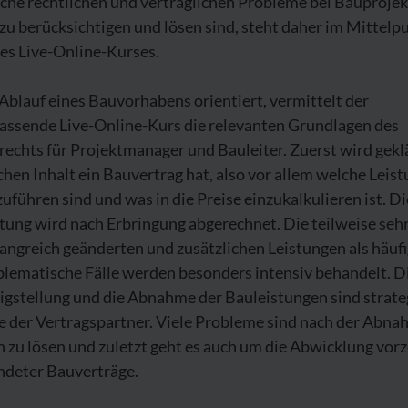
che rechtlichen und vertraglichen Probleme bei Bauproje
zu berücksichtigen und lösen sind, steht daher im Mittelp
es Live-Online-Kurses.
blauf eines Bauvorhabens orientiert, vermittelt der
assende Live-Online-Kurs die relevanten Grundlagen des
echts für Projektmanager und Bauleiter. Zuerst wird geklä
hen Inhalt ein Bauvertrag hat, also vor allem welche Leis
uführen sind und was in die Preise einzukalkulieren ist. D
tung wird nach Erbringung abgerechnet. Die teilweise seh
angreich geänderten und zusätzlichen Leistungen als häuf
blematische Fälle werden besonders intensiv behandelt. D
igstellung und die Abnahme der Bauleistungen sind strate
le der Vertragspartner. Viele Probleme sind nach der Abn
 zu lösen und zuletzt geht es auch um die Abwicklung vorz
ndeter Bauverträge.