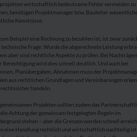
projekten wirtschaftlich bedeutsame Fehler vermeiden zu
nen, benötigen Projektmanager bzw. Bauleiter wesentlich
tliche Kenntnisse.
um Beispiel eine Rechnung zu bezahlen ist, ist zwar zunäc
 technische Frage: Wurde die abgerechnete Leistung erbra
em aber sind rechtliche Aspekte zu prüfen. Bei Nachträge
r Berechtigung wird dies schnell deutlich. Und auch bei
minen, Planübergaben, Abnahmen muss der Projektmanag
iken aus rechtlichen Grundlagen und Vereinbarungen erke
rechtssicher handeln.
 gemeinsamen Projekten sollten zudem das Partnerschaftl
 die Achtung der gemeinsam festgelegten Regeln im
ergrund stehen – aber die Grenzen werden schnell erreich
 eine Handlung rechtlich und wirtschaftlich nachteilig ist