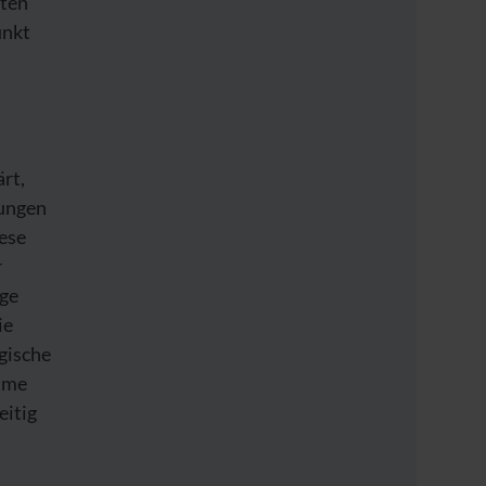
kten
unkt
rt,
tungen
iese
r
ige
ie
gische
ahme
eitig