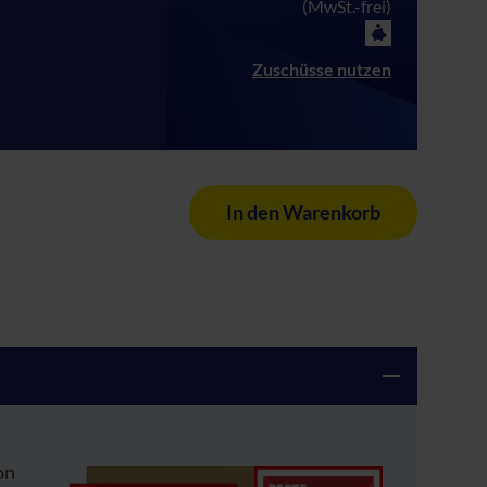
(MwSt.-frei)
Zuschüsse nutzen
In den Warenkorb
on