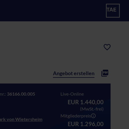
Angebot erstellen
r.:
36166.00.005
Live-Online
EUR 1.440,00
(MwSt.-frei)
Mitgliederpreis
Mark von Wietersheim
EUR 1.296,00