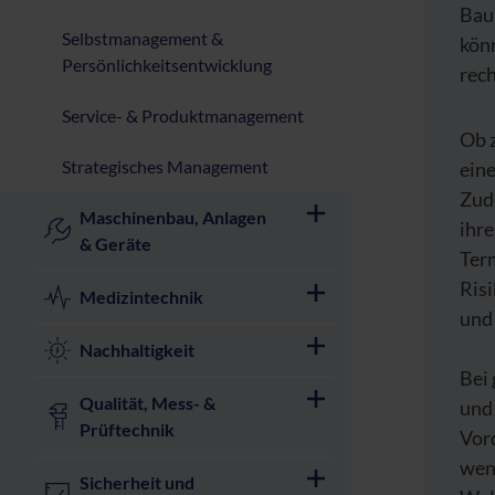
Bau
Selbstmanagement &
kön
Persönlichkeitsentwicklung
rech
Service- & Produktmanagement
Ob z
Strategisches Management
eine
Zud
Maschinenbau, Anlagen
ihre
& Geräte
Ter
Ris
Medizintechnik
und 
Nachhaltigkeit
Bei
Qualität, Mess- &
und
Prüftechnik
Vord
wenn
Sicherheit und