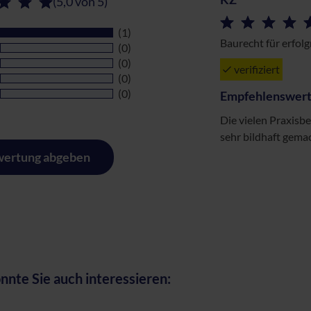
(5,0 von 5)
(1)
Baurecht für erfol
(0)
(0)
verifiziert
(0)
(0)
Empfehlenswer
Die vielen Praxisbe
sehr bildhaft gema
ertung abgeben
nnte Sie auch interessieren: