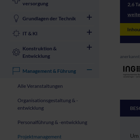
versorgung
2,6 T
weite
Grundlagen der Technik
Inhou
IT & KI
Konstruktion &
Entwicklung
anerkannt
Management & Führung
Alle Veranstaltungen
Organisationsgestaltung & -
entwicklung
BES
Personalführung & -entwicklung
Um 
Projektmanagement