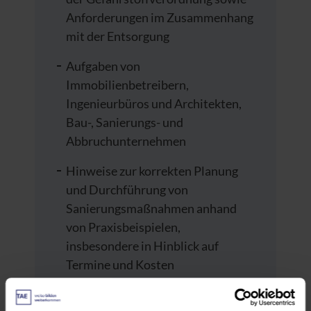
Anforderungen im Zusammenhang
mit der Entsorgung
Aufgaben von
Immobilienbetreibern,
Ingenieurbüros und Architekten,
Bau-, Sanierungs- und
Abbruchunternehmen
Hinweise zur korrekten Planung
und Durchführung von
Sanierungsmaßnahmen anhand
von Praxisbeispielen,
insbesondere in Hinblick auf
Termine und Kosten