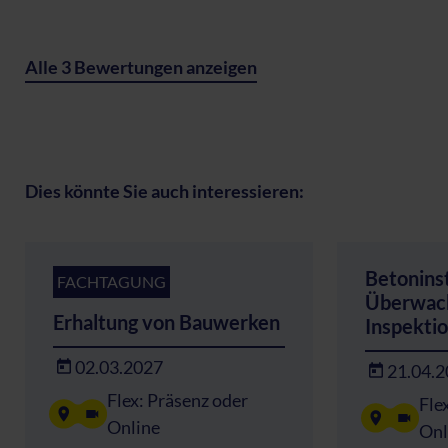
Alle 3 Bewertungen anzeigen
Dies könnte Sie auch interessieren:
Betonins
FACHTAGUNG
Überwach
Erhaltung von Bauwerken
Inspekti
02.03.2027
21.04.
Flex: Präsenz oder
Fle
Online
Onl