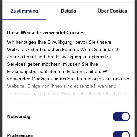
Hinweis
Zustimmung
Details
Über Cookies
Das Seminar ist gemäß der
Weiterbildungsordnung der
Ingenieurkammer Baden-
Diese Webseite verwendet Cookies
Württemberg und der Bayerischen
Wir benötigen Ihre Einwilligung, bevor Sie unsere
Ingenieurekammer-Bau anerkannt.
Website weiter besuchen können. Wenn Sie unter 16
Jahre alt sind und Ihre Einwilligung zu optionalen
Das Seminar ist gemäß der
Services geben möchten, müssen Sie Ihre
Weiterbildungsordnung der
Erziehungsberechtigten um Erlaubnis bitten. Wir
Ingenieurkammer-Bau Nordrhein-
verwenden Cookies und andere Technologien auf unserer
Westfalen mit 16
Website. Einige von ihnen sind essenziell, während
andere uns helfen, diese Website und Ihre Erfahrung zu
Unterrichtseinheiten anerkannt.
verbessern. Personenbezogene Daten können
verarbeitet werden (z. B. IP-Adressen), z. B. für
Einwilligungsauswahl
Diese Veranstaltung wird von der
personalisierte Anzeigen und Inhalte oder die Messung
Notwendig
Architektenkammer Baden-
von Anzeigen und Inhalten. Weitere Informationen über
Württemberg als
die Verwendung Ihrer Daten finden Sie in unserer
Präferenzen
Fort-/Weiterbildung mit einem