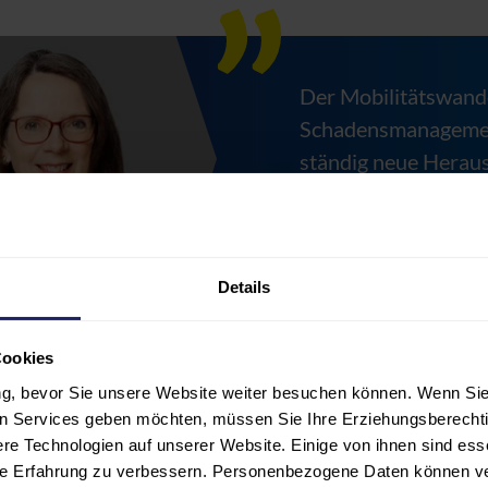
Der Mobilitätswandel
Schadensmanagement
ständig neue Heraus
Fachbranche seit übe
auszutauschen, Visi
sich zu vernetzen.
Details
Dipl.-Ing. Susanne Gieler
Sachverständige, Vorsit
Cookies
ung, bevor Sie unsere Website weiter besuchen können. Wenn Sie 
len Services geben möchten, müssen Sie Ihre Erziehungsberechti
e Technologien auf unserer Website. Einige von ihnen sind ess
hre Erfahrung zu verbessern. Personenbezogene Daten können ver