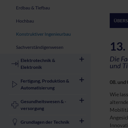
Erdbau & Tiefbau
ÜBERS
Hochbau
Konstruktiver Ingenieurbau
13.
Sachverständigenwesen
Die Fa
Elektrotechnik &
und Ti
Elektronik
Fertigung, Produktion &
08. und 
Automatisierung
Wie lass
Gesundheitswesen & -
alternd
versorgung
Mobilit
Angesic
Grundlagen der Technik
Innovat