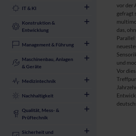
vor der 
IT & KI
gefragt 
multimod
Konstruktion &
das, ohn
Entwicklung
Parallel
Management & Führung
neuesten
Sensori
Maschinenbau, Anlagen
und mod
& Geräte
Vor die
Treffpun
Medizintechnik
Jahrzehn
Entwick
Nachhaltigkeit
deutsch
Qualität, Mess- &
Prüftechnik
Sicherheit und