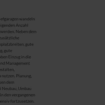
Tiefgaragen wandeln
eigenden Anzahl
u werden. Neben dem
zusätzliche
kplatzbreiten, gute
g, gute
aben Einzug in die
k und Management
stalten,
u nutzen. Planung,
ssen dem
ei Neubau, Umbau
 in den vergangenen
tensiv fortzusetzen.