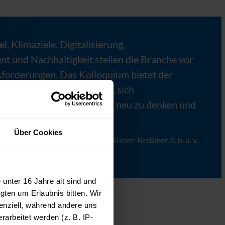
, Klimaziele, Digitalisierung,
 und Nachhaltigkeit stellen die Branche vor
forderungen. Das Kolloquium bietet der
r 20 Jahren die Plattform, sich
onen zu entwickeln, Parken neu zu denken und
Über Cookies
-Breßmer, Sachverständigenbüro Gieler-Breßmer, ö. b. u. v.
zende des Programmausschusses
unter 16 Jahre alt sind und
gten um Erlaubnis bitten. Wir
enziell, während andere uns
arbeitet werden (z. B. IP-