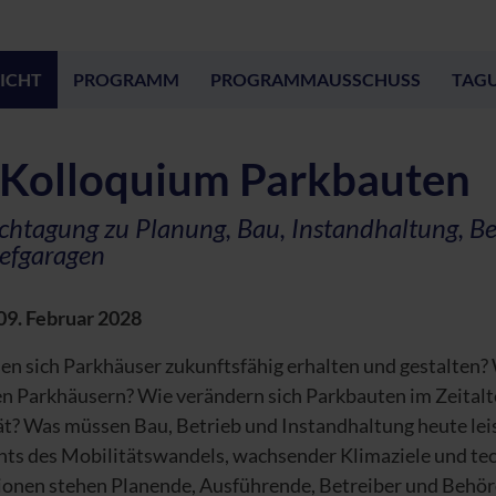
ICHT
PROGRAMM
PROGRAMMAUSSCHUSS
TAG
 Kolloquium Parkbauten
chtagung zu Planung, Bau, Instandhaltung, B
efgaragen
09. Februar 2028
en sich Parkhäuser zukunftsfähig erhalten und gestalten?
en Parkhäusern? Wie verändern sich Parkbauten im Zeitalt
ät? Was müssen Bau, Betrieb und Instandhaltung heute lei
hts des Mobilitätswandels, wachsender Klimaziele und te
ionen stehen Planende, Ausführende, Betreiber und Behö