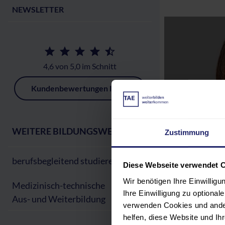
NEWSLETTER
4,6 von 5,0 im Schnitt
Kundenbewertungen lesen
WEITERE BILDUNGSWEGE:
Zustimmung
berufsbegleitend studieren
Diese Webseite verwendet 
Wir benötigen Ihre Einwillig
Medizinisch-technische
Ihre Einwilligung zu optiona
Aus- und Weiterbildung
verwenden Cookies und ander
helfen, diese Website und I