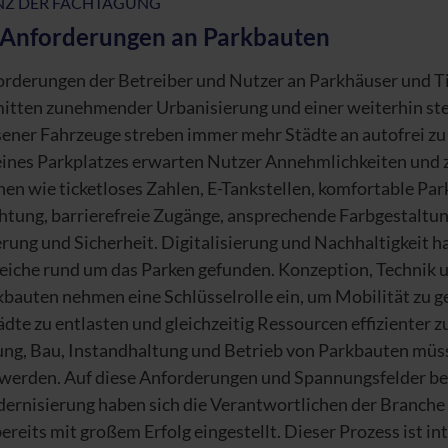
NZ DER FACHTAGUNG
Anforderungen an Parkbauten
orderungen der Betreiber und Nutzer an Parkhäuser und 
nmitten zunehmender Urbanisierung und einer weiterhin st
sener Fahrzeuge streben immer mehr Städte an autofrei z
eines Parkplatzes erwarten Nutzer Annehmlichkeiten und 
en wie ticketloses Zahlen, E-Tankstellen, komfortable Par
htung, barrierefreie Zugänge, ansprechende Farbgestaltun
rung und Sicherheit. Digitalisierung und Nachhaltigkeit h
eiche rund um das Parken gefunden. Konzeption, Techni
bauten nehmen eine Schlüsselrolle ein, um Mobilität zu ge
dte zu entlasten und gleichzeitig Ressourcen effizienter z
ung, Bau, Instandhaltung und Betrieb von Parkbauten mü
 werden. Auf diese Anforderungen und Spannungsfelder b
ernisierung haben sich die Verantwortlichen der Branche
ereits mit großem Erfolg eingestellt. Dieser Prozess ist in