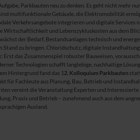
Aufgabe, Parkbauten neu zu denken. Es geht nicht mehr nur
sind multifunktionale Gebäude, die Elektromobilität ermö
ale Verkehrsangebote integrieren und digitale Services n
e Wirtschaftlichkeit und Lebenszykluskosten aus dem Blick
 wächst der Bedarf, Bestandsanlagen technisch und energe
 Stand zu bringen. Chloridschutz, digitale Instandhaltun
k: Erst das Zusammenspiel robuster Bauweisen, vorauss
erner Technologien schafft langlebige, nachhaltige Lösun
sem Hintergrund fand das 1
2. Kolloquium Parkbauten
stat
kt für Fachleute aus Planung, Bau, Betrieb und Instandhal
ten vereint die Veranstaltung Experten und Interessierte
lung, Praxis und Betrieb – zunehmend auch aus dem angr
sprachigen Ausland.