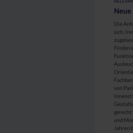
RELEVA
Neue 
Die Anf
sich. I
zugelas
Finden 
Funktion
Ausleuc
Orientie
Fachber
von Park
Innenstä
Gestalt
gerecht
und Mod
Jahren b