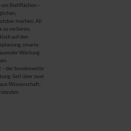
 um Stellflächen –
glichen,
utzbar machen. All
 zu verlieren.
tisch auf den
gsplanung, smarte
chauender Wartung
gen.
t – der bundesweite
tung. Seit über zwei
 aus Wissenschaft,
enzenden