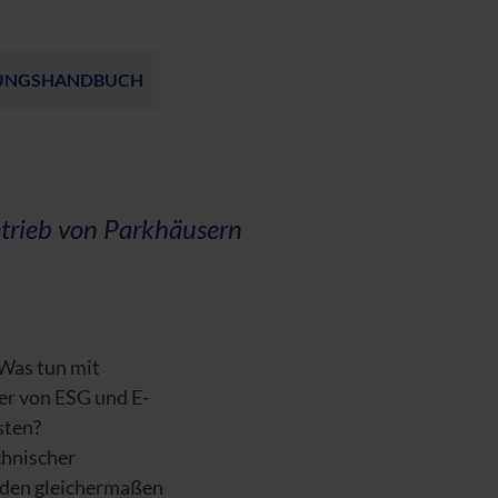
UNGSHANDBUCH
etrieb von Parkhäusern
 Was tun mit
er von ESG und E-
sten?
chnischer
rden gleichermaßen