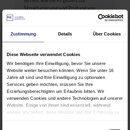
lernen, wie sie KI gezielt zur
Strukturierung und Prüfung von
Baudokumentationen und
Gutachten einsetzen können, ohne
die fachliche Hoheit abzugeben. Sie
Zustimmung
Details
Über Cookies
entwickeln methodische Sicherheit
im Umgang mit KI und erfahren, wie
klare Prompts helfen, die Ergebnisse
Diese Webseite verwendet Cookies
sinnvoll einzugrenzen und im
Wir benötigen Ihre Einwilligung, bevor Sie unsere
Arbeitsalltag kontrollierbar zu
Website weiter besuchen können. Wenn Sie unter 16
Jahre alt sind und Ihre Einwilligung zu optionalen
halten.
Services geben möchten, müssen Sie Ihre
Erziehungsberechtigten um Erlaubnis bitten. Wir
verwenden Cookies und andere Technologien auf unserer
Hinweis zur Teilnahme:
Website. Einige von ihnen sind essenziell, während
Für einzelne Praxisübungen (Aufbau
andere uns helfen, diese Website und Ihre Erfahrung zu
eines persönlichen KI-Assistenten)
verbessern. Personenbezogene Daten können
wird ein eigener ChatGPT-Plus-
verarbeitet werden (z. B. IP-Adressen), z. B. für
Einwilligungsauswahl