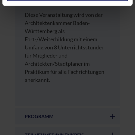
besteht.
Diese Veranstaltung wird von der
Datenschutzerklärung
|
Impressum
Architektenkammer Baden-
Württemberg als
Fort-/Weiterbildung mit einem
Umfang von 8 Unterrichtsstunden
für Mitglieder und
Architekten/Stadtplaner im
Praktikum für alle Fachrichtungen
anerkannt.
PROGRAMM
TEILNEHMER:INNENKREIS