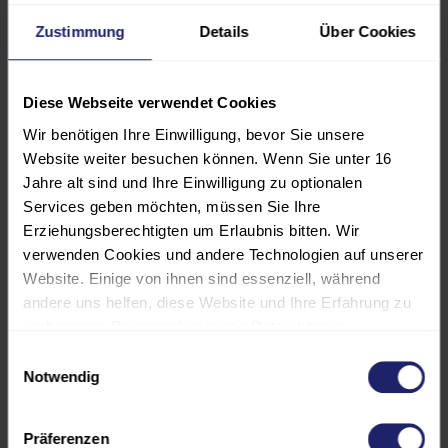
Protokollschichten, Systementwurf
Zustimmung
Details
Über Cookies
und Netzwerkmanagement sowie zu
Neuerungen wie CAN FD, CAN XL
und Teilnetzbetrieb.
Diese Webseite verwendet Cookies
Wir benötigen Ihre Einwilligung, bevor Sie unsere
Ziel ist es, die Teilnehmer praxisnah
Website weiter besuchen können. Wenn Sie unter 16
zu befähigen, CAN-Systeme sicher
Jahre alt sind und Ihre Einwilligung zu optionalen
Services geben möchten, müssen Sie Ihre
zu bewerten und effizient
Erziehungsberechtigten um Erlaubnis bitten. Wir
einzusetzen.
verwenden Cookies und andere Technologien auf unserer
Website. Einige von ihnen sind essenziell, während
andere uns helfen, diese Website und Ihre Erfahrung zu
verbessern. Personenbezogene Daten können
verarbeitet werden (z. B. IP-Adressen), z. B. für
PROGRAMM
Einwilligungsauswahl
personalisierte Anzeigen und Inhalte oder die Messung
Notwendig
von Anzeigen und Inhalten. Weitere Informationen über
TEILNEHMER:INNENKREIS
die Verwendung Ihrer Daten finden Sie in unserer
Präferenzen
Datenschutzerklärung. Es besteht keine Verpflichtung, in