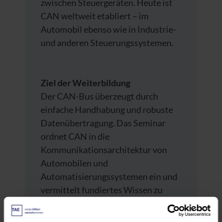
zwischen Steuergeräten. Heute ist
CAN weltweit etabliert – im
Automobil ebenso wie in Industrie-
und anderen Steuerungssystemen.
Ziel der Weiterbildung
Der CAN-Bus überzeugt durch
einfache Handhabung und robuste
Datenübertragung. Das Seminar
ordnet CAN in die
Kommunikationsarchitektur von
Automobilen und
Automatisierungssystemen ein und
vermittelt fundiertes Wissen zu
Protokoll, Fehlermanagement,
Bitübertragung, höheren