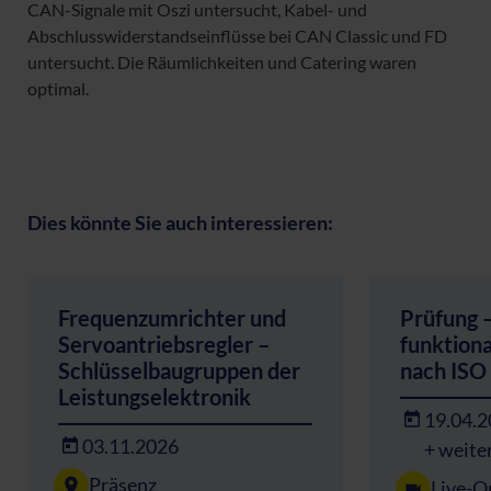
CAN-Signale mit Oszi untersucht, Kabel- und
Abschlusswiderstandseinflüsse bei CAN Classic und FD
untersucht. Die Räumlichkeiten und Catering waren
optimal.
Dies könnte Sie auch interessieren:
Frequenzumrichter und
Prüfung 
Servoantriebsregler –
funktiona
Schlüsselbaugruppen der
nach ISO
Leistungselektronik
19.04.
03.11.2026
+ weite
Präsenz
Live-O