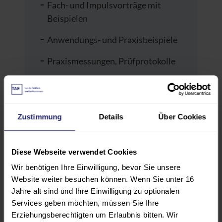
Fach- und Impulsvorträge mit
Beispielen
Anwendungs- und Praxisbeispiele
Praxismessungen, Prüfprotokolle
Diskussionen der
Anwendungsfälle aus dem Kreis
der Teilnehmenden.
Zustimmung
Details
Über Cookies
Hinweise:
Diese Webseite verwendet Cookies
Die Teilnehmenden können Ihre
Wir benötigen Ihre Einwilligung, bevor Sie unsere
eigenen Anwendungsfälle mit in
Website weiter besuchen können. Wenn Sie unter 16
die Veranstaltung einbringen. Es
Jahre alt sind und Ihre Einwilligung zu optionalen
können auch eigene Messgeräte
Services geben möchten, müssen Sie Ihre
mitgebracht werden.
Erziehungsberechtigten um Erlaubnis bitten. Wir