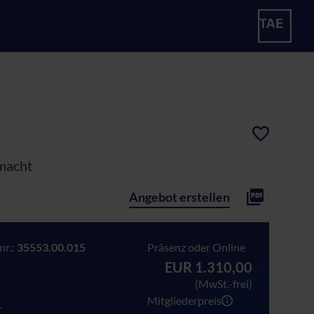
emacht
Angebot erstellen
r.:
35553.00.015
Präsenz oder Online
EUR 1.310,00
(MwSt.-frei)
Mitgliederpreis
r