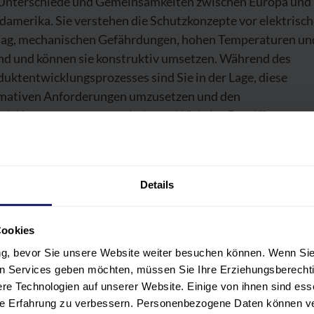
 Unterschiede und Gemeinsamkeiten zwischen Europa und
damerika. Sie verstehen die Schutzkonzepte vor elektrisc
lag, mechanischen Gefährdungen, hohen Temperaturen un
nd und können sie konstruktiv umsetzen. Während des
uktentwicklungsprozesses sind Sie in der Lage, diese
mativen Anforderungen umzusetzen und den
wicklungsprozess zu optimieren. Wichtige Begriffe zum
mverständnis sind Ihnen bekannt. Sie kennen die Anforde
Beschriftung und Dokumentation der Produkte und könne
ikobewertungen erstellen.
Details
Cookies
ung, bevor Sie unsere Website weiter besuchen können. Wenn Sie 
OGRAMM
len Services geben möchten, müssen Sie Ihre Erziehungsberechti
e Technologien auf unserer Website. Einige von ihnen sind ess
LNEHMER:INNENKREIS
hre Erfahrung zu verbessern. Personenbezogene Daten können ver