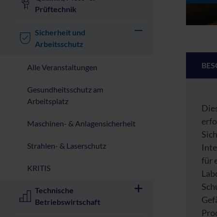
Prüftechnik
Sicherheit und
Arbeitsschutz
BES
Alle Veranstaltungen
Gesundheitsschutz am
Arbeitsplatz
Dies
erf
Maschinen- & Anlagensicherheit
Sich
Strahlen- & Laserschutz
Int
für 
KRITIS
Lab
Sch
Technische
Gef
Betriebswirtschaft
Pro