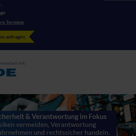
:
age
re Termine
se anfragen
enarbeit mit: