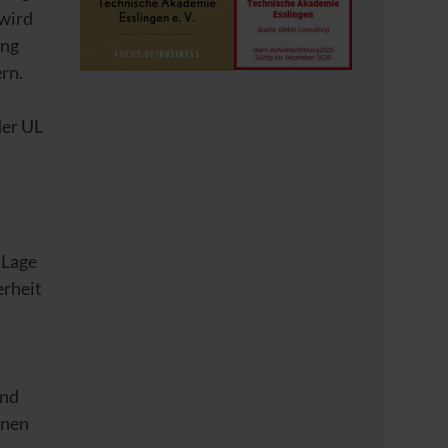
wird
ung
rn.
der UL
 Lage
erheit
und
nnen