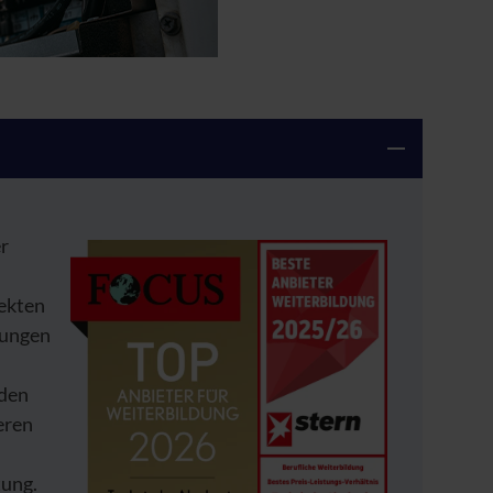
er
rekten
rungen
 den
eren
tung.