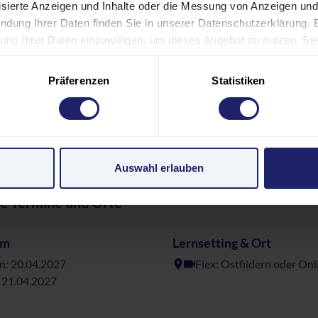
lisierte Anzeigen und Inhalte oder die Messung von Anzeigen und
ndung Ihrer Daten finden Sie in unserer Datenschutzerklärung. 
ERENT:INNEN
eitung Ihrer Daten einzuwilligen, um dieses Angebot zu nutzen. S
 Footer) widerrufen oder anpassen. Bitte beachten Sie, dass aufg
ANSTALTUNGSORT UND HOTEL
 nicht alle Funktionen der Website verfügbar sind. Einige Servic
Präferenzen
Statistiken
n USA. Mit Ihrer Einwilligung zur Nutzung dieser Services willi
den USA gemäß Art. 49 (1) lit. a GDPR ein. Der EuGH stuft die U
ÜHREN UND FÖRDERMÖGLICHKEITEN
 nach EU-Standards ein. Es besteht beispielsweise die Gefahr
Überwachungsprogrammen verarbeiten, ohne dass für Europäeri
Auswahl erlauben
pressum
e Termine und Orte
um
Lernsetting & Ort
n: 20.04.2027
Flex: Ostfildern oder Onl
 21.04.2027