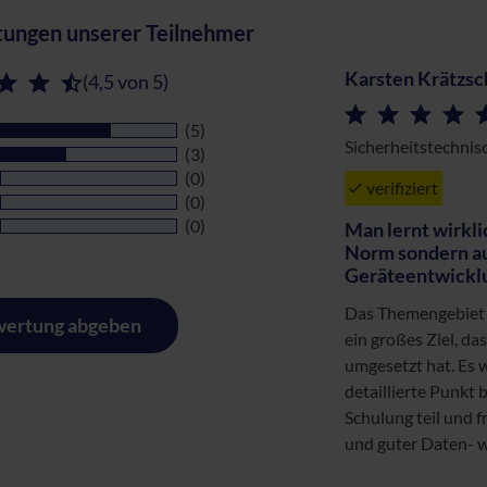
ungen unserer Teilnehmer
Karsten Krätzs
(4,5 von 5)
(5)
Sicherheitstechni
(3)
(0)
verifiziert
(0)
(0)
Man lernt wirkli
Norm sondern auc
Geräteentwickl
Das Themengebiet d
ertung abgeben
ein großes Ziel, da
umgesetzt hat. Es 
detaillierte Punkt
Schulung teil und f
und guter Daten- 