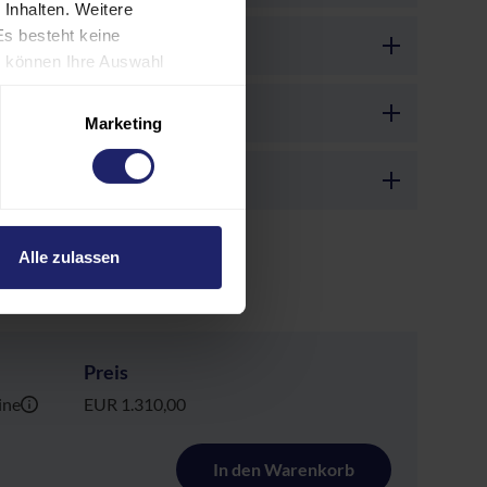
 Inhalten. Weitere
Es besteht keine
ie können Ihre Auswahl
rund individueller
es verarbeiten
Marketing
gen Sie auch in die
SA als ein Land mit
, dass US-Behörden
nnen und Europäer eine
Alle zulassen
Preis
ine
EUR 1.310,00
In den Warenkorb