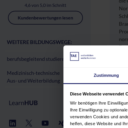
die
4,6 von 5,0 im Schnitt
Nor
Sch
Kundenbewertungen lesen
Bra
Prod
nor
WEITERE BILDUNGSWEGE:
Ent
Nor
berufsbegleitend studieren
an 
Ris
Medizinisch-technische
Zustimmung
Aus- und Weiterbildung
Diese Webseite verwendet 
Wir benötigen Ihre Einwillig
PR
Ihre Einwilligung zu optiona
verwenden Cookies und ander
TEI
helfen, diese Website und I