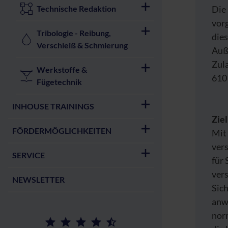
Technische Redaktion
Die
vor
Tribologie - Reibung,
dies
Verschleiß & Schmierung
Auß
Zul
Werkstoffe &
610
Fügetechnik
INHOUSE TRAININGS
Zie
FÖRDERMÖGLICHKEITEN
Mit 
vers
SERVICE
für
vers
NEWSLETTER
Sic
anw
nor