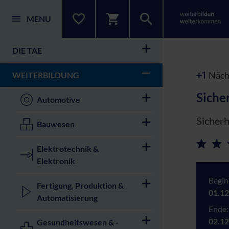
MENU
DIE TAE
Nächs
WEITERBILDUNG
Siche
Automotive
Sicherh
Bauwesen
Elektrotechnik &
Elektronik
Begin
Fertigung, Produktion &
01.12
Automatisierung
Ende:
02.12
Gesundheitswesen & -