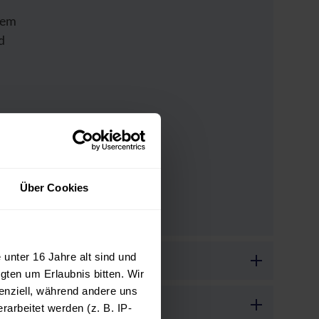
hem
d
rungen
n
Über Cookies
unter 16 Jahre alt sind und
gten um Erlaubnis bitten. Wir
enziell, während andere uns
arbeitet werden (z. B. IP-