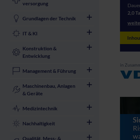
versorgung
Dauer
2,0 T
Grundlagen der Technik
weite
IT & KI
Inhou
Konstruktion &
Entwicklung
in Zusamm
Management & Führung
Maschinenbau, Anlagen
& Geräte
Medizintechnik
Nachhaltigkeit
Qualität, Mess- &