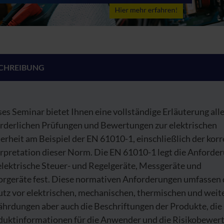
CHREIBUNG
es Seminar bietet Ihnen eine vollständige Erläuterung all
orderlichen Prüfungen und Bewertungen zur elektrischen
erheit am Beispiel der EN 61010-1, einschließlich der kor
erpretation dieser Norm. Die EN 61010-1 legt die Anforde
elektrische Steuer- und Regelgeräte, Messgeräte und
orgeräte fest. Diese normativen Anforderungen umfassen
utz vor elektrischen, mechanischen, thermischen und weit
ährdungen aber auch die Beschriftungen der Produkte, die
duktinformationen für die Anwender und die Risikobewer