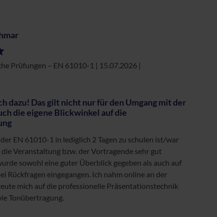
chmar
sche Prüfungen – EN 61010-1 | 15.07.2026
|
ch dazu! Das gilt nicht nur für den Umgang mit der
h die eigene Blickwinkel auf die
ung
er EN 61010-1 in lediglich 2 Tagen zu schulen ist/war
s die Veranstaltung bzw. der Vortragende sehr gut
wurde sowohl eine guter Überblick gegeben als auch auf
 bei Rückfragen eingegangen. Ich nahm online an der
reute mich auf die professionelle Präsentationstechnik
wie Tonübertragung.