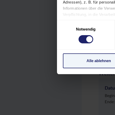
Adressen), z. B. für persona
Informationen über die Verwe
REF
Verpflichtung, in die Verarb
jederzeit unter "Cookies" (im
Einwilligungsauswahl
VER
Einstellungen möglicherweise
Notwendig
personenbezogene Daten in de
Verarbeitung Ihrer Daten in 
GEB
unzureichendem Datenschutz
personenbezogene Daten in 
Klagemöglichkeit besteht.
Alle ablehnen
Datenschutzerklärung
|
Im
Weiter
Dat
Begin
Ende: