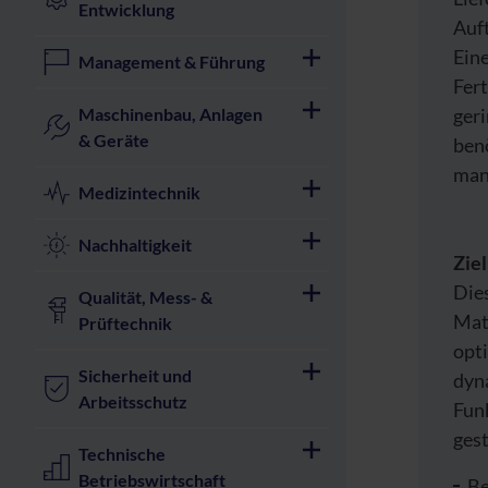
Entwicklung
Auft
Ein
Management & Führung
Fert
Maschinenbau, Anlagen
geri
& Geräte
ben
man
Medizintechnik
Nachhaltigkeit
Zie
Dies
Qualität, Mess- &
Mat
Prüftechnik
opti
Sicherheit und
dyn
Arbeitsschutz
Fun
gest
Technische
Betriebswirtschaft
Be