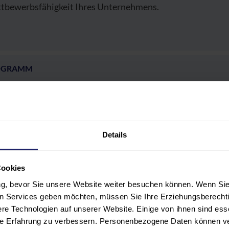
tbewerbsfähigkeit Ihres Unternehmens.
OGRAMM
LNEHMER:INNENKREIS
ERENT:INNEN
Details
ANSTALTUNGSORT UND HOTEL
Cookies
ung, bevor Sie unsere Website weiter besuchen können. Wenn Sie 
ÜHREN UND FÖRDERMÖGLICHKEITEN
len Services geben möchten, müssen Sie Ihre Erziehungsberechti
e Technologien auf unserer Website. Einige von ihnen sind ess
hre Erfahrung zu verbessern. Personenbezogene Daten können ver