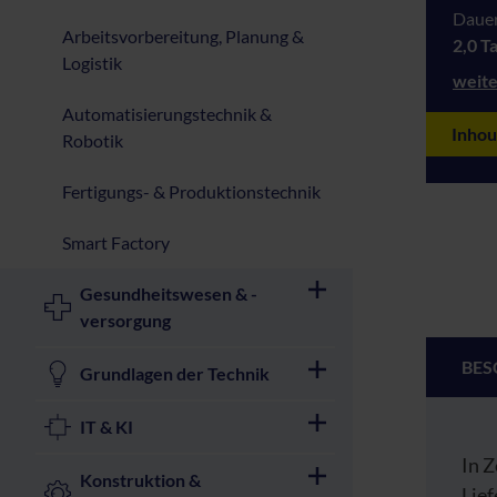
Dauer
Arbeitsvorbereitung, Planung &
2,0 T
Logistik
weite
Automatisierungstechnik &
Inhou
Robotik
Fertigungs- & Produktionstechnik
Smart Factory
Gesundheitswesen & -
versorgung
BES
Grundlagen der Technik
IT & KI
In 
Konstruktion &
Lie