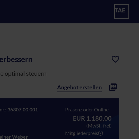
verbessern
se optimal steuern
Angebot erstellen
r.:
36307.00.001
Präsenz oder Online
EUR 1.180,00
(MwSt.-frei)
Mitgliederpreis
Rainer Weber