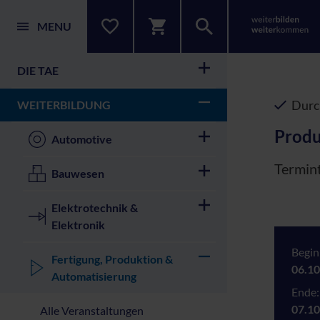
MENU
DIE TAE
Durc
WEITERBILDUNG
Produ
Automotive
Termint
Bauwesen
Elektrotechnik &
Elektronik
Begin
Fertigung, Produktion &
06.10
Automatisierung
Ende:
07.10
Alle Veranstaltungen