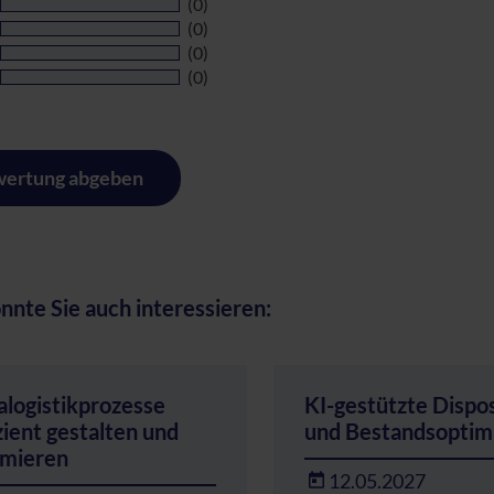
(0)
(0)
(0)
(0)
ertung abgeben
nnte Sie auch interessieren:
alogistikprozesse
KI-gestützte Dispos
zient gestalten und
und Bestandsoptim
imieren
12.05.2027