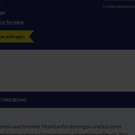
:
Unternehmensb
age
re Termine
se anfragen
CHREIBUNG
Zeiten wachsender Marktanforderungen und kürzerer
ferfristen stehen Unternehmen unter hohem Druck, ihre