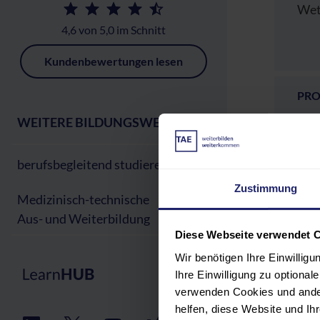
Wet
4,6 von 5,0 im Schnitt
Kundenbewertungen lesen
PR
WEITERE BILDUNGSWEGE:
TEI
berufsbegleitend studieren
REF
Zustimmung
Medizinisch-technische
Aus- und Weiterbildung
VER
Diese Webseite verwendet 
Wir benötigen Ihre Einwillig
GEB
Ihre Einwilligung zu optiona
verwenden Cookies und ander
helfen, diese Website und I