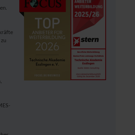
ten.
kräfte
 zu
,
MES-
cher