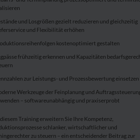
alisieren
stände und Losgrößen gezielt reduzieren und gleichzeitig
eferservice und Flexibilität erhöhen
oduktionsreihenfolgen kostenoptimiert gestalten
gpässe frühzeitig erkennen und Kapazitäten bedarfsgerec
euern
nnzahlen zur Leistungs- und Prozessbewertung einsetzen
derne Werkzeuge der Feinplanung und Auftragssteuerun
wenden – softwareunabhängig und praxiserprobt
 diesem Training erweitern Sie Ihre Kompetenz,
uktionsprozesse schlanker, wirtschaftlicher und
ingerechter zu steuern – ein entscheidender Beitrag zur