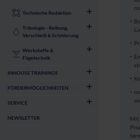
re
Technische Redaktion
Be
Tribologie - Reibung,
Li
Verschleiß & Schmierung
Pr
Werkstoffe &
En
Fügetechnik
st
INHOUSE TRAININGS
Ke
FÖRDERMÖGLICHKEITEN
mo
an
SERVICE
NEWSLETTER
Mit
Prod
term