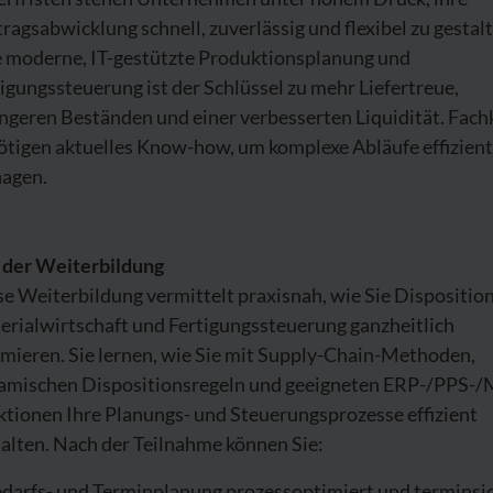
ragsabwicklung schnell, zuverlässig und flexibel zu gestal
e moderne, IT-gestützte Produktionsplanung und
igungssteuerung ist der Schlüssel zu mehr Liefertreue,
ngeren Beständen und einer verbesserten Liquidität. Fach
ötigen aktuelles Know-how, um komplexe Abläufe effizient
agen.
l der Weiterbildung
e Weiterbildung vermittelt praxisnah, wie Sie Disposition
erialwirtschaft und Fertigungssteuerung ganzheitlich
mieren. Sie lernen, wie Sie mit Supply-Chain-Methoden,
amischen Dispositionsregeln und geeigneten ERP-/PPS-/
ktionen Ihre Planungs- und Steuerungsprozesse effizient
alten. Nach der Teilnahme können Sie:
darfs- und Terminplanung prozessoptimiert und terminsi