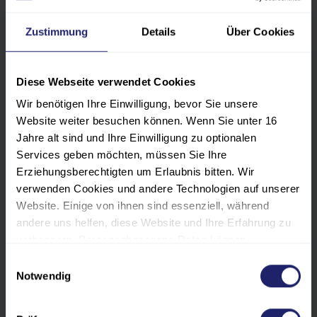
Zustimmung
Details
Über Cookies
Die Inhalte orientieren sich an den
Diese Webseite verwendet Cookies
aktuellen Entwicklungen der Branche und
Wir benötigen Ihre Einwilligung, bevor Sie unsere
umfassen typischerweise:
Website weiter besuchen können. Wenn Sie unter 16
Jahre alt sind und Ihre Einwilligung zu optionalen
Normen, Richtlinien und rechtliche
Services geben möchten, müssen Sie Ihre
Rahmenbedingungen
Erziehungsberechtigten um Erlaubnis bitten. Wir
verwenden Cookies und andere Technologien auf unserer
Betriebssicherheit und Prüfprozesse
Website. Einige von ihnen sind essenziell, während
Digitalisierung, Vernetzung und KI-
andere uns helfen, diese Website und Ihre Erfahrung zu
Anwendungen
verbessern. Personenbezogene Daten können
verarbeitet werden (z. B. IP-Adressen), z. B. für
Einwilligungsauswahl
Modernisierung und Energieeffizienz von
personalisierte Anzeigen und Inhalte oder die Messung
Notwendig
Aufzugsanlagen
von Anzeigen und Inhalten. Weitere Informationen über
die Verwendung Ihrer Daten finden Sie in unserer