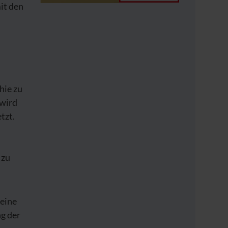
it den
hie zu
 wird
tzt.
 zu
 eine
g der