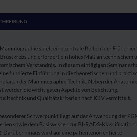
CHREIBUNG
 Mammographie spielt eine zentrale Rolle in der Früherke
 Brustkrebs und erfordert ein hohes Maß an technischem 
tomischem Verständnis. In diesem eintägigen Seminar erh
eine fundierte Einführung in die theoretischen und prakti
ndlagen der Mammographie-Technik. Neben der Anatomie
st werden die wichtigsten Aspekte von Belichtung,
telltechnik und Qualitätskriterien nach KBV vermittelt.
 besonderer Schwerpunkt liegt auf der Anwendung der PG
terien sowie dem Basiswissen zur BI-RADS-Klassifikation
 Darüber hinaus wird auf eine patientenorientierte