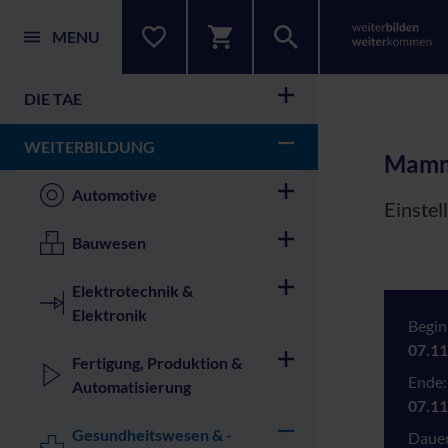
MENU
DIE TAE
WEITERBILDUNG
Mamm
Automotive
Einstel
Bauwesen
Elektrotechnik &
Elektronik
Begin
07.11
Fertigung, Produktion &
Ende:
Automatisierung
07.11
Gesundheitswesen & -
Dauer