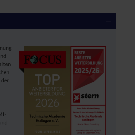
nnung
und
alten
schen
 der
MI-
 und