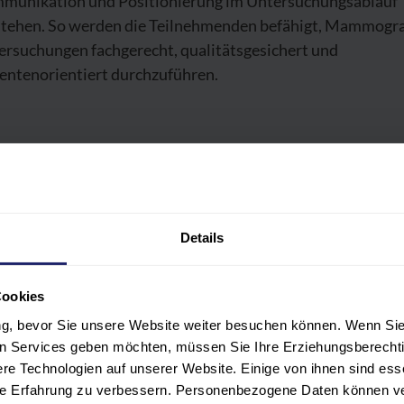
munikation und Positionierung im Untersuchungsablauf
stehen. So werden die Teilnehmenden befähigt, Mammogr
ersuchungen fachgerecht, qualitätsgesichert und
ientenorientiert durchzuführen.
OGRAMM
Details
LNEHMER:INNENKREIS
ERENT:INNEN
Cookies
ung, bevor Sie unsere Website weiter besuchen können. Wenn Sie 
len Services geben möchten, müssen Sie Ihre Erziehungsberechti
ANSTALTUNGSORT UND HOTEL
e Technologien auf unserer Website. Einige von ihnen sind ess
hre Erfahrung zu verbessern. Personenbezogene Daten können ver