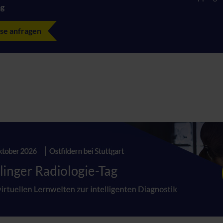
ag
se anfragen