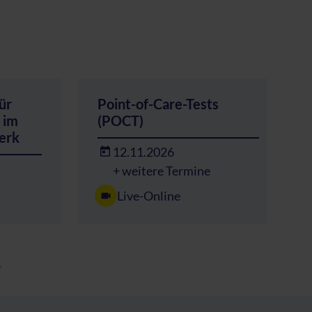
ür
Point-of-Care-Tests
 im
(POCT)
erk
12.11.2026
+ weitere Termine
Live-Online