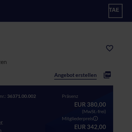
zen
Angebot erstellen
r.:
36371.00.002
Präsenz
EUR 380,00
(MwSt.-frei)
Mitgliederpreis
er
EUR 342,00
n