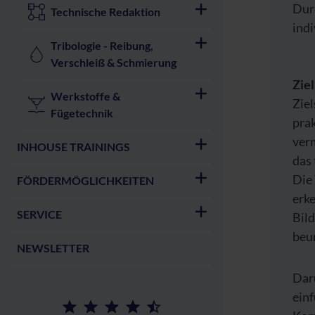
Dur
Technische Redaktion
indi
Tribologie - Reibung,
Verschleiß & Schmierung
Zie
Werkstoffe &
Ziel
Fügetechnik
pra
ver
INHOUSE TRAININGS
das 
Die
FÖRDERMÖGLICHKEITEN
erk
SERVICE
Bild
beur
NEWSLETTER
Dar
ein