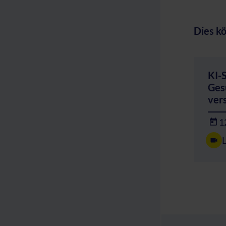
Dies kö
KI-
Ges
ver
1