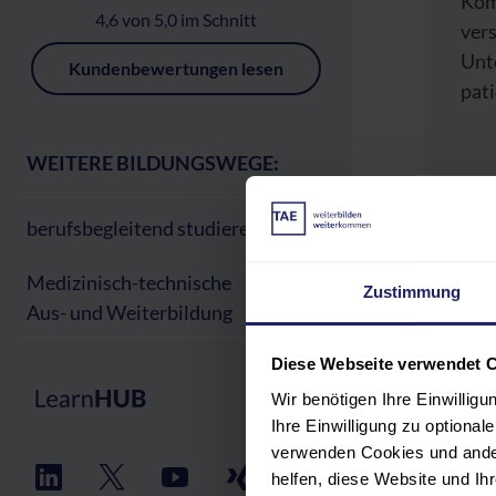
Kom
4,6 von 5,0 im Schnitt
ver
Unt
Kundenbewertungen lesen
pat
WEITERE BILDUNGSWEGE:
PR
berufsbegleitend studieren
Medizinisch-technische
Zustimmung
TEI
Aus- und Weiterbildung
REF
Diese Webseite verwendet 
Wir benötigen Ihre Einwillig
Ihre Einwilligung zu optiona
VER
verwenden Cookies und ander
helfen, diese Website und I