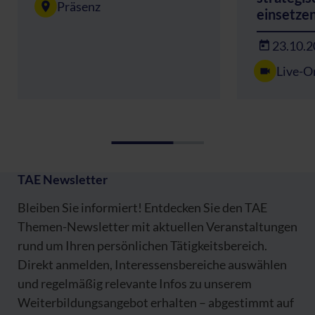
Präsenz
einsetze
23.10.
Live-O
TAE Newsletter
Bleiben Sie informiert! Entdecken Sie den TAE
Themen-Newsletter mit aktuellen Veranstaltungen
rund um Ihren persönlichen Tätigkeitsbereich.
Direkt anmelden, Interessensbereiche auswählen
und regelmäßig relevante Infos zu unserem
Weiterbildungsangebot erhalten – abgestimmt auf