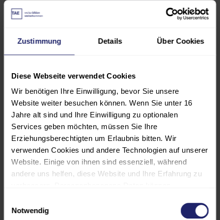
Ziel der Weiterbildung
Zustimmung
Details
Über Cookies
Was lernen Sie konkret?
Sie erhalten praxisorientiertes
Diese Webseite verwendet Cookies
Wissen und setzen es direkt um:
Wir benötigen Ihre Einwilligung, bevor Sie unsere
Website weiter besuchen können. Wenn Sie unter 16
Plattformen & Tools:
Jahre alt sind und Ihre Einwilligung zu optionalen
Sie erhalten einen Überblick über
Services geben möchten, müssen Sie Ihre
die wichtigsten No-Code-Tools
Erziehungsberechtigten um Erlaubnis bitten. Wir
wie
Power Apps, KNIME, KNIME
verwenden Cookies und andere Technologien auf unserer
Pro
und lernen deren
Website. Einige von ihnen sind essenziell, während
Einsatzgebiete kennen.
andere uns helfen, diese Website und Ihre Erfahrung zu
verbessern. Personenbezogene Daten können
Typische Automatisierungen:
verarbeitet werden (z. B. IP-Adressen), z. B. für
Einwilligungsauswahl
Sie sehen, wie Prozesse
personalisierte Anzeigen und Inhalte oder die Messung
Notwendig
wie
Ticketing,