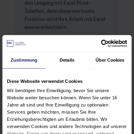
den Umgang mit Excel Pivot-
Tabellen, denn diese wertvolle
Funktion wird Ihre Arbeit mit Excel
enorm erleichtern.
Methodik
Der Online Kurs besteht aus 14
Kapiteln mit einer Gesamtdauer von
Zustimmung
Details
Über Cookies
4:45 Stunden. Sie können die Kapitel
in Ihrem eigenen Tempo und in der
Diese Webseite verwendet Cookies
von Ihnen gewünschten Reihenfolge
Wir benötigen Ihre Einwilligung, bevor Sie unsere
bearbeiten, völlig zeit- und
Website weiter besuchen können. Wenn Sie unter 16
ortsunabhängig.
Jahre alt sind und Ihre Einwilligung zu optionalen
Services geben möchten, müssen Sie Ihre
Referent
Erziehungsberechtigten um Erlaubnis bitten. Wir
Helmut Schuster, Diplom-
verwenden Cookies und andere Technologien auf unserer
Betriebswirt
Website. Einige von ihnen sind essenziell, während