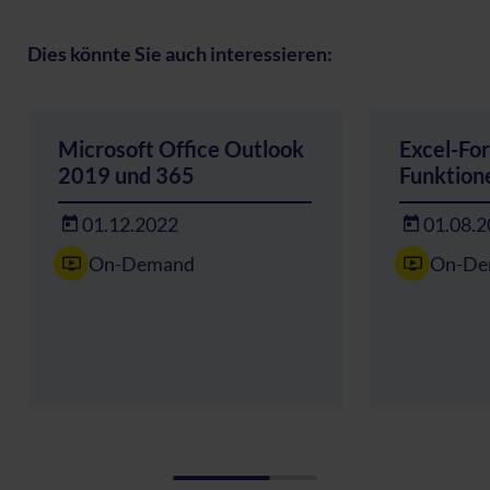
Dies könnte Sie auch interessieren:
Microsoft Office Outlook
Excel-Fo
2019 und 365
Funktion
01.12.2022
01.08.
On-Demand
On-De