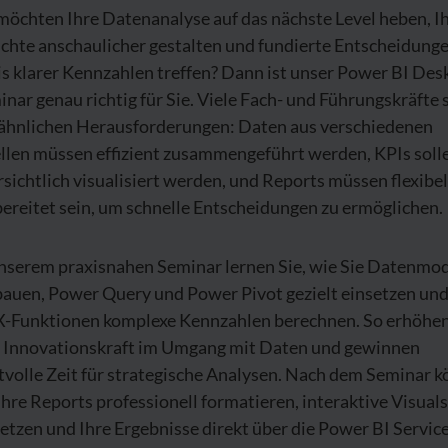
möchten Ihre Datenanalyse auf das nächste Level heben, I
chte anschaulicher gestalten und fundierte Entscheidunge
s klarer Kennzahlen treffen? Dann ist unser Power BI Des
nar genau richtig für Sie. Viele Fach- und Führungskräfte
 ähnlichen Herausforderungen: Daten aus verschiedenen
llen müssen effizient zusammengeführt werden, KPIs soll
sichtlich visualisiert werden, und Reports müssen flexibel
ereitet sein, um schnelle Entscheidungen zu ermöglichen.
unserem praxisnahen Seminar lernen Sie, wie Sie Datenmod
bauen, Power Query und Power Pivot gezielt einsetzen und
-Funktionen komplexe Kennzahlen berechnen. So erhöhen
e Innovationskraft im Umgang mit Daten und gewinnen
tvolle Zeit für strategische Analysen. Nach dem Seminar 
Ihre Reports professionell formatieren, interaktive Visuals
etzen und Ihre Ergebnisse direkt über die Power BI Servic