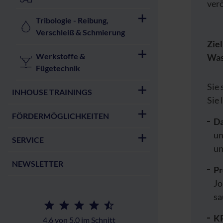
verö
Tribologie - Reibung,
Verschleiß & Schmierung
Zie
Werkstoffe &
Was
Fügetechnik
Sie 
INHOUSE TRAININGS
Sie 
FÖRDERMÖGLICHKEITEN
Da
un
SERVICE
un
NEWSLETTER
Pr
Jo
sa
KP
4,6 von 5,0 im Schnitt