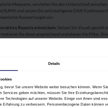
plizite Measures, verstehen Sie den Unterschied zwische
d SUMX und setzen Sie zeitintelligente DAX-Funktionen f
namische Auswertungen ein.
teraktive Reports entwickeln
: Setzen Sie Visuals gezielt e
rmatieren Sie diese ansprechend und planen Sie Filter, Slic
atenschnitte) und Drill-Downs für maximale Übersicht.
ports veröffentlichen und erweitern
: Teilen Sie Ihre Beri
er Power BI Services, aktualisieren Sie Ihre Datenbasis
gelmäßig und fügen Sie bei Bedarf neue Visuals hinzu.
Details
h dem Seminar können Sie Ihre Daten nicht nur analysiere
Cookies
ern auch visuell überzeugend präsentieren – für sich selbst
ung, bevor Sie unsere Website weiter besuchen können. Wenn Sie 
 oder die Geschäftsleitung.
len Services geben möchten, müssen Sie Ihre Erziehungsberechti
e Technologien auf unserer Website. Einige von ihnen sind ess
hre Erfahrung zu verbessern. Personenbezogene Daten können ver