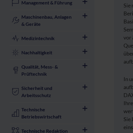
Management & Führung
Sie 
Beri
Maschinenbau, Anlagen
Basi
& Geräte
Semi
vor
Medizintechnik
Que
Nachhaltigkeit
über
aufb
Qualität, Mess- &
Prüftechnik
In 
auf
Sicherheit und
DAX
Arbeitsschutz
Ihr
Technische
wer
Betriebswirtschaft
Sie 
eins
Technische Redaktion