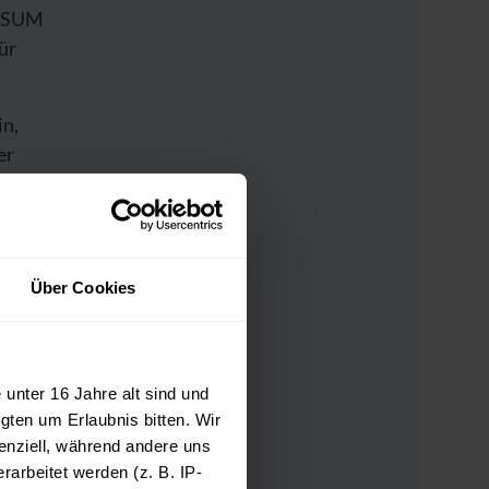
n SUM
ür
in,
er
chte
Über Cookies
n,
, Ihr
unter 16 Jahre alt sind und
gten um Erlaubnis bitten. Wir
enziell, während andere uns
arbeitet werden (z. B. IP-