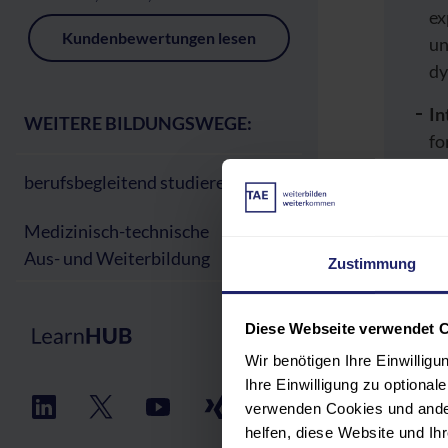
ex
Kundenbewertungen lesen
un
dy
In
WEITERE BILDUNGSWEGE:
fo
(D
berufsbegleitend studieren
Re
Medizinisch-technische
üb
Aus- und Weiterbildung
re
Zustimmung
Nac
Diese Webseite verwendet 
sond
Wir benötigen Ihre Einwillig
Team
Ihre Einwilligung zu optiona
verwenden Cookies und ander
helfen, diese Website und I