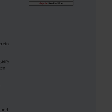
p ein.
Query
gen
e
e und