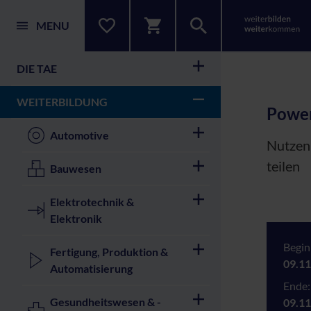
MENU
DIE TAE
WEITERBILDUNG
Power
Automotive
Nutzen 
teilen
Bauwesen
Elektrotechnik &
Elektronik
Begin
Fertigung, Produktion &
09.11
Automatisierung
Ende:
Gesundheitswesen & -
09.11