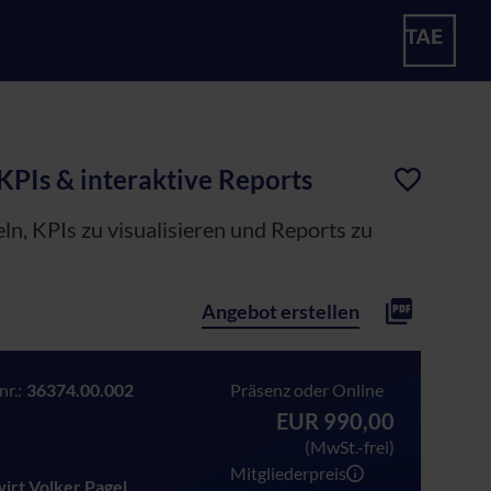
KPIs & interaktive Reports
n, KPIs zu visualisieren und Reports zu
Angebot erstellen
r.:
36374.00.002
Präsenz oder Online
EUR 990,00
(MwSt.-frei)
Mitgliederpreis
wirt Volker Pagel