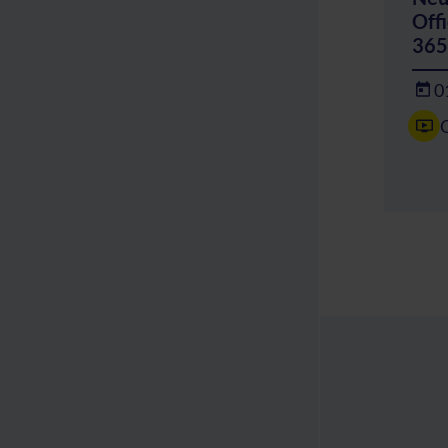
Off
365
0