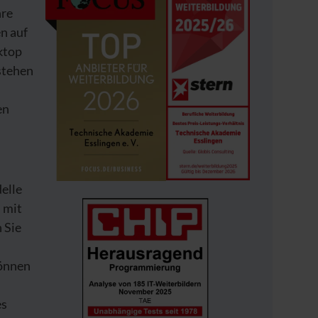
hre
n auf
ktop
 stehen
en
elle
 mit
 Sie
können
es