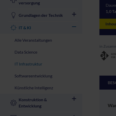
versorgung
Dauer
1,0 T
Grundlagen der Technik
Inhou
IT & KI
Alle Veranstaltungen
in Zusamm
Data Science
IT Infrastruktur
Softwareentwicklung
BES
Künstliche Intelligenz
Konstruktion &
War
Entwicklung