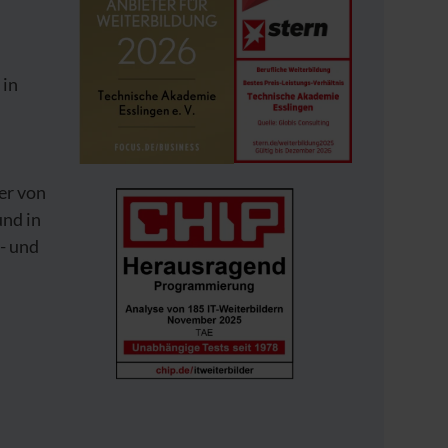
 in
er von
und in
- und