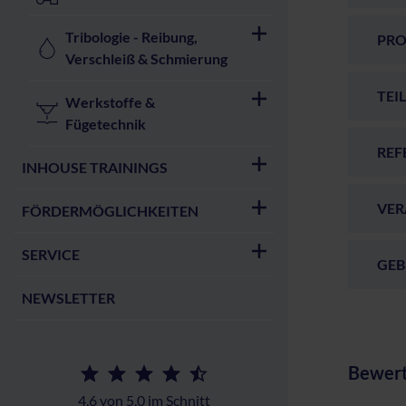
Tribologie - Reibung,
PR
Verschleiß & Schmierung
TEI
Werkstoffe &
Fügetechnik
REF
INHOUSE TRAININGS
VER
FÖRDERMÖGLICHKEITEN
SERVICE
GEB
NEWSLETTER
Bewert
4,6 von 5,0 im Schnitt