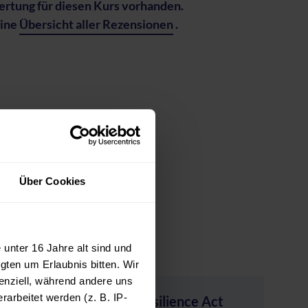
rtung für diesen Kurs vorhanden.
eine
Übersicht aller Rezensionen
.
Über Cookies
unter 16 Jahre alt sind und
gten um Erlaubnis bitten. Wir
enziell, während andere uns
arbeitet werden (z. B. IP-
rkflows
Cyber Resilience Act