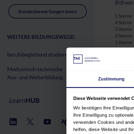
(0,0 von
Kundenbewertungen lesen
5 Sterne
4 Sterne
3 Sterne
2 Sterne
WEITERE BILDUNGSWEGE:
1 Sterne
berufsbegleitend studieren
Medizinisch-technische
Bew
Aus- und Weiterbildung
Zustimmung
Diese Webseite verwendet 
Dies kö
Wir benötigen Ihre Einwillig
Ihre Einwilligung zu optiona
verwenden Cookies und ander
helfen, diese Website und I
Cyb