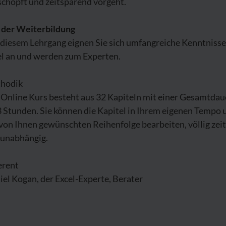
schöpft und zeitsparend vorgeht.
l der Weiterbildung
 diesem Lehrgang eignen Sie sich umfangreiche Kenntnisse
el an und werden zum Experten.
hodik
 Online Kurs besteht aus 32 Kapiteln mit einer Gesamtdau
 Stunden. Sie können die Kapitel in Ihrem eigenen Tempo 
von Ihnen gewünschten Reihenfolge bearbeiten, völlig zeit
sunabhängig.
erent
el Kogan, der Excel-Experte, Berater