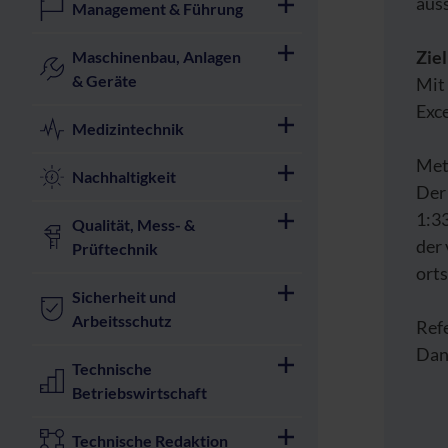
aus
Management & Führung
Zie
Maschinenbau, Anlagen
& Geräte
Mit
Exc
Medizintechnik
Met
Nachhaltigkeit
Der
1:33
Qualität, Mess- &
der 
Prüftechnik
ort
Sicherheit und
Arbeitsschutz
Ref
Dani
Technische
Betriebswirtschaft
Technische Redaktion