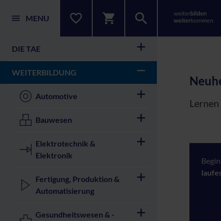
MENU
DIE TAE
WEITERBILDUNG
Neuhe
Automotive
Lernen 
Bauwesen
Elektrotechnik &
Elektronik
Begin
laufe
Fertigung, Produktion &
Automatisierung
Gesundheitswesen & -