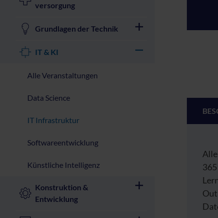
versorgung
Grundlagen der Technik
IT & KI
Alle Veranstaltungen
Data Science
BES
IT Infrastruktur
Softwareentwicklung
All
Künstliche Intelligenz
365 
Ler
Konstruktion &
Out
Entwicklung
Date