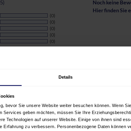
 5)
Noch keine Bewe
Hier finden Sie 
(0)
(0)
(0)
(0)
(0)
ertung abgeben
Details
Cookies
nnte Sie auch interessieren:
ung, bevor Sie unsere Website weiter besuchen können. Wenn Sie 
len Services geben möchten, müssen Sie Ihre Erziehungsberechti
e Technologien auf unserer Website. Einige von ihnen sind ess
hre Erfahrung zu verbessern. Personenbezogene Daten können ver
er-Sicherheit für
VBA für Excel: Wo