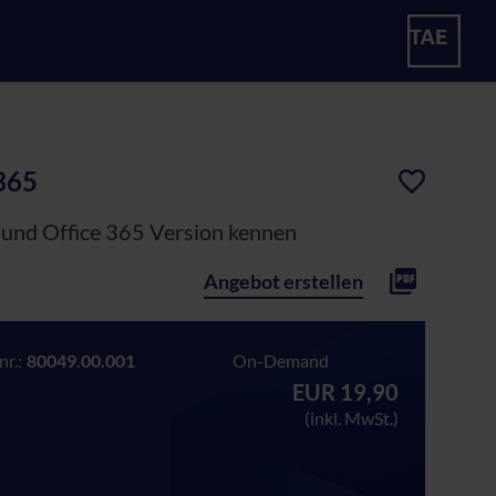
 365
 und Office 365 Version kennen
Angebot erstellen
r.:
80049.00.001
On-Demand
EUR 19,90
(inkl. MwSt.)