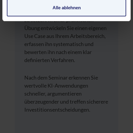
realistisch einschätzen – und Sie
Überwachungsprogrammen verarbeiten, ohne dass für
Alle ablehnen
trainieren, Prioritäten transparent
Europäerinnen und Europäer eine Klagemöglichkeit
zu setzen. In einer praktischen
besteht.
Übung entwickeln Sie einen eigenen
Use Case aus Ihrem Arbeitsbereich,
Datenschutzerklärung
|
Impressum
erfassen ihn systematisch und
bewerten ihn nach einem klar
definierten Verfahren.
Nach dem Seminar erkennen Sie
wertvolle KI-Anwendungen
schneller, argumentieren
überzeugender und treffen sicherere
Investitionsentscheidungen.