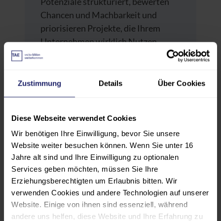
Potenziale strukturiert, bewerten
Chancen und Machbarkeit und
priorisieren Projekte, die Ihrem
Unternehmen wirklich Nutzen
bringen. Sie arbeiten praxisnah,
wenden die Tools sofort an und
gewinnen eine klare
Zustimmung
Details
Über Cookies
Entscheidungsbasis für Ihre KI-
Roadmap.
Diese Webseite verwendet Cookies
Wir benötigen Ihre Einwilligung, bevor Sie unsere
Dieses Seminar stärkt Ihre Rolle als
Website weiter besuchen können. Wenn Sie unter 16
KI-Manager: Sie treffen fundierte
Jahre alt sind und Ihre Einwilligung zu optionalen
Entscheidungen, argumentieren
Services geben möchten, müssen Sie Ihre
souverän und sichern die
Erziehungsberechtigten um Erlaubnis bitten. Wir
Innovationskraft Ihrer Organisation.
verwenden Cookies und andere Technologien auf unserer
Website. Einige von ihnen sind essenziell, während
andere uns helfen, diese Website und Ihre Erfahrung zu