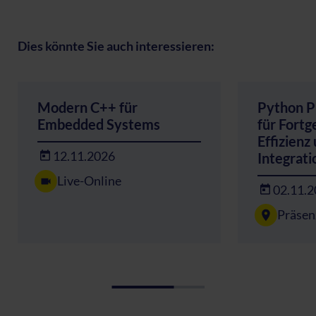
Dies könnte Sie auch interessieren:
Modern C++ für
Python 
Embedded Systems
für Fortg
Effizienz
12.11.2026
Integrati
Live-Online
02.11.
Präsen