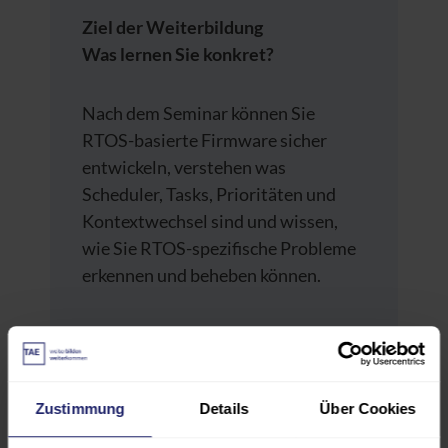
Ziel der Weiterbildung
Was lernen Sie konkret?
Nach dem Seminar können Sie
RTOS-basierte Firmware sicher
entwickeln, verstehen was
Scheduler, Tasks, Prioritäten und
Kontextwechsel sind und wissen,
wie Sie RTOS-spezifische Probleme
erkennen und beheben können.
Sie üben die Umsetzung direkt
anhand eines praktischen Projekts:
ein „Wohnmobil-Monitoring-
Zustimmung
Details
Über Cookies
System“.