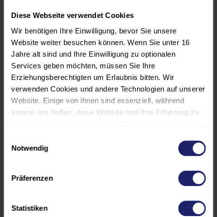
Dabei lernen Sie:
Diese Webseite verwendet Cookies
Wir benötigen Ihre Einwilligung, bevor Sie unsere
Tasks zu erstellen und zu
Website weiter besuchen können. Wenn Sie unter 16
koordinieren
Jahre alt sind und Ihre Einwilligung zu optionalen
(Temperaturmessung, Logging,
Services geben möchten, müssen Sie Ihre
Displayausgabe)
Erziehungsberechtigten um Erlaubnis bitten. Wir
verwenden Cookies und andere Technologien auf unserer
Nebenläufigkeit und
Website. Einige von ihnen sind essenziell, während
Synchronisation über Semaphore,
andere uns helfen, diese Website und Ihre Erfahrung zu
Mutexe und Eventgroups zu
verbessern. Personenbezogene Daten können
steuern
verarbeitet werden (z. B. IP-Adressen), z. B. für
Einwilligungsauswahl
personalisierte Anzeigen und Inhalte oder die Messung
Notwendig
Periodische Tasks effizient zu
von Anzeigen und Inhalten. Weitere Informationen über
planen und Timing-Probleme wie
die Verwendung Ihrer Daten finden Sie in unserer
Präferenzen
Latenz oder Jitter zu erkennen
Datenschutzerklärung. Es besteht keine Verpflichtung, in
die Verarbeitung Ihrer Daten einzuwilligen, um dieses
Asynchrones Signaling zwischen
Angebot zu nutzen. Sie können Ihre Auswahl jederzeit
Statistiken
Tasks zu implementieren
unter "Cookies" (im Footer) widerrufen oder anpassen.