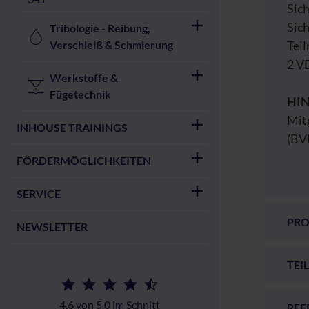
Sich
Sich
Tribologie - Reibung,
Verschleiß & Schmierung
Teil
2 V
Werkstoffe &
Fügetechnik
HI
Mit
INHOUSE TRAININGS
(BV
FÖRDERMÖGLICHKEITEN
SERVICE
PR
NEWSLETTER
TEI
4,6 von 5,0 im Schnitt
REF