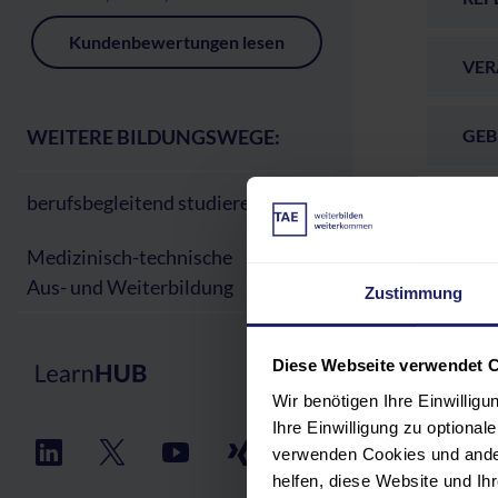
Kundenbewertungen lesen
VER
WEITERE BILDUNGSWEGE:
GEB
berufsbegleitend studieren
Medizinisch-technische
Bewert
Aus- und Weiterbildung
Zustimmung
Diese Webseite verwendet 
5 Sterne
4 Sterne
Wir benötigen Ihre Einwillig
3 Sterne
Ihre Einwilligung zu optiona
2 Sterne
verwenden Cookies und ander
1 Sterne
helfen, diese Website und I