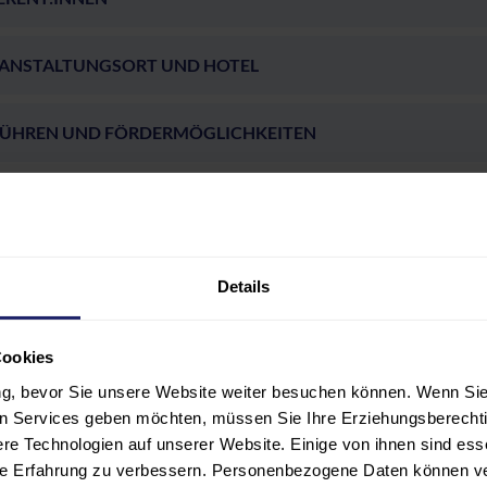
ANSTALTUNGSORT UND HOTEL
ÜHREN UND FÖRDERMÖGLICHKEITEN
ungen unserer Teilnehmer
Details
Anonym
(3,0 von 5)
Cookies
(0)
(0)
ung, bevor Sie unsere Website weiter besuchen können. Wenn Sie 
Software Requirem
(1)
len Services geben möchten, müssen Sie Ihre Erziehungsberechti
(0)
Vermittelt Grun
e Technologien auf unserer Website. Einige von ihnen sind ess
(0)
Das Seminar vermit
hre Erfahrung zu verbessern. Personenbezogene Daten können ver