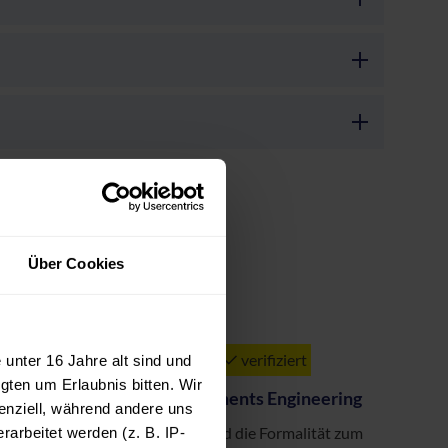
Über Cookies
verifiziert
unter 16 Jahre alt sind und
ents Engineering | 16.03.2024
|
gten um Erlaubnis bitten. Wir
dlagen zu Software Requirements Engineering
enziell, während andere uns
telt theoretische Grundlagen und die Formalität zum
arbeitet werden (z. B. IP-