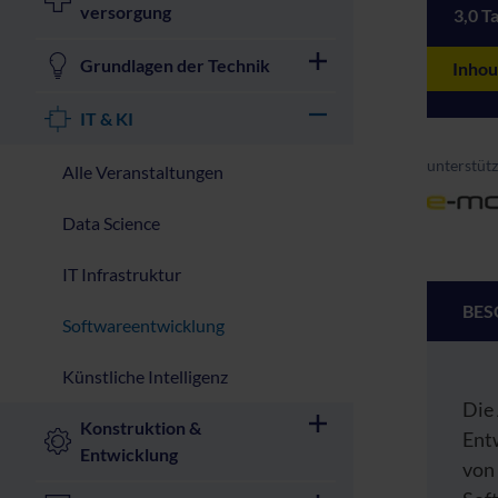
versorgung
3,0 T
Grundlagen der Technik
Inhou
IT & KI
unterstütz
Alle Veranstaltungen
Data Science
IT Infrastruktur
BES
Softwareentwicklung
Künstliche Intelligenz
Die 
Konstruktion &
Entw
Entwicklung
von 