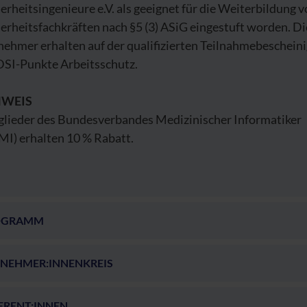
erheitsingenieure e.V. als geeignet für die Weiterbildung 
erheitsfachkräften nach §5 (3) ASiG eingestuft worden. Di
nehmer erhalten auf der qualifizierten Teilnahmebeschein
DSI-Punkte Arbeitsschutz.
NWEIS
glieder des Bundesverbandes Medizinischer Informatiker
MI) erhalten 10 % Rabatt.
OGRAMM
LNEHMER:INNENKREIS
ERENT:INNEN