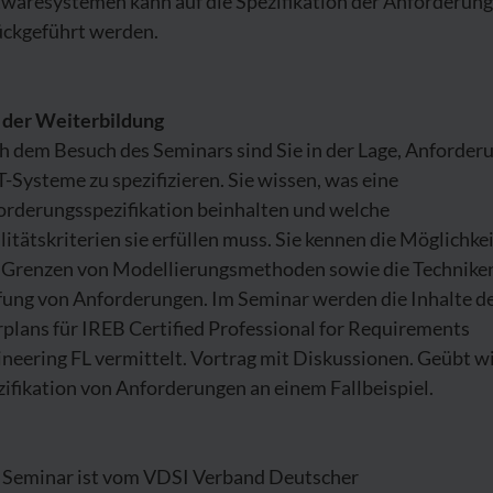
twaresystemen kann auf die Spezifikation der Anforderun
ückgeführt werden.
l der Weiterbildung
h dem Besuch des Seminars sind Sie in der Lage, Anforder
T-Systeme zu spezifizieren. Sie wissen, was eine
orderungsspezifikation beinhalten und welche
itätskriterien sie erfüllen muss. Sie kennen die Möglichke
 Grenzen von Modellierungsmethoden sowie die Techniken
fung von Anforderungen. Im Seminar werden die Inhalte d
plans für IREB Certified Professional for Requirements
neering FL vermittelt. Vortrag mit Diskussionen. Geübt wi
ifikation von Anforderungen an einem Fallbeispiel.
 Seminar ist vom VDSI Verband Deutscher