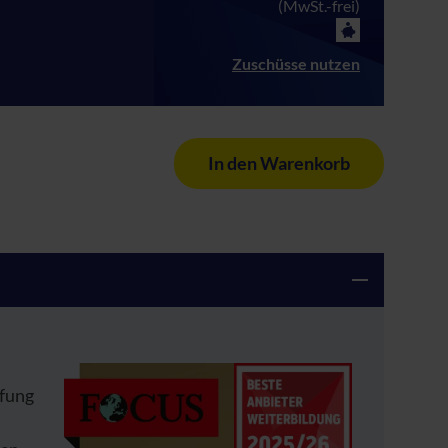
(MwSt.-frei)
Zuschüsse nutzen
In den Warenkorb
üfung