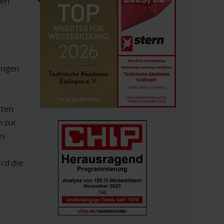
gen
ungen
iten
 zur
es
rd die