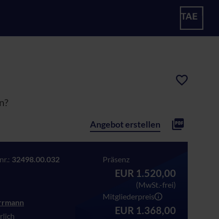
n?
Angebot erstellen
r.:
32498.00.032
Präsenz
EUR 1.520,00
(MwSt.-frei)
Mitgliederpreis
errmann
EUR 1.368,00
lich