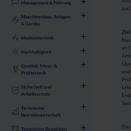
Sof
Management & Führung
zur
Maschinenbau, Anlagen
& Geräte
Zie
Medizintechnik
Nac
an I
Nachhaltigkeit
Anf
Qual
Qualität, Mess- &
und
Prüftechnik
Prü
Sicherheit und
Lehr
Arbeitsschutz
Engi
Spez
Technische
Betriebswirtschaft
Das
Technische Redaktion