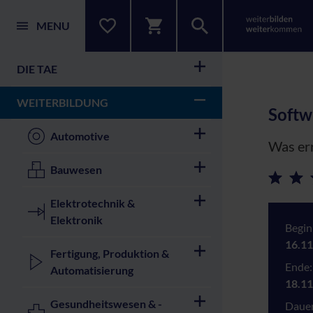
MENU
DIE TAE
WEITERBILDUNG
Softw
Automotive
Was err
Bauwesen
Elektrotechnik &
Elektronik
Begin
16.11
Fertigung, Produktion &
Ende:
Automatisierung
18.11
Gesundheitswesen & -
Dauer