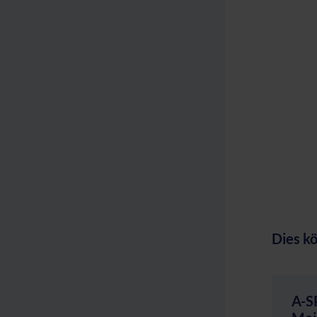
Dies kö
A-S