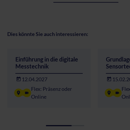
Dies könnte Sie auch interessieren:
Einführung in die digitale
Grundlag
Messtechnik
Sensorte
12.04.2027
15.02.
Flex: Präsenz oder
Fle
Online
Onl