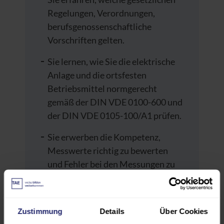
Regelungen, Verordnungen,
berufsgenossenschaftliche
Vorschriften gelten.
Sie lernen, wie Sie die elektrische
Anlage und die ortsfesten
Betriebsmittel normgerecht
gemäß der DIN VDE 0100-600 und
der DIN VDE 0105-100/A1 prüfen.
Sie erwerben die Kompetenz,
Messwerte richtig zu bewerten
und Fehler bei den Messungen zu
vermeiden.
Sie erhalten wertvolle Tipps für
Zustimmung
Details
Über Cookies
eine praxisnahe Durchführung von