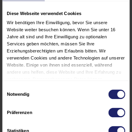
Prüfungen der elektrischen Anlage
und deren angeschlossenen
Diese Webseite verwendet Cookies
Betriebsmittel.
Wir benötigen Ihre Einwilligung, bevor Sie unsere
Sie führen eigene Messungen
Website weiter besuchen können. Wenn Sie unter 16
Jahre alt sind und Ihre Einwilligung zu optionalen
selbstständig durch.
Services geben möchten, müssen Sie Ihre
Sie können die Prüfungsergebnisse
Erziehungsberechtigten um Erlaubnis bitten. Wir
in einem Prüfbericht
verwenden Cookies und andere Technologien auf unserer
Website. Einige von ihnen sind essenziell, während
dokumentieren.
andere uns helfen, diese Website und Ihre Erfahrung zu
verbessern. Personenbezogene Daten können
verarbeitet werden (z. B. IP-Adressen), z. B. für
Einwilligungsauswahl
Hinweis:
personalisierte Anzeigen und Inhalte oder die Messung
Notwendig
von Anzeigen und Inhalten. Weitere Informationen über
Bitte bringen Sie Ihre Messgeräte
die Verwendung Ihrer Daten finden Sie in unserer
mit!
Präferenzen
Datenschutzerklärung. Es besteht keine Verpflichtung, in
die Verarbeitung Ihrer Daten einzuwilligen, um dieses
Voraussetzungen:
Angebot zu nutzen. Sie können Ihre Auswahl jederzeit
Statistiken