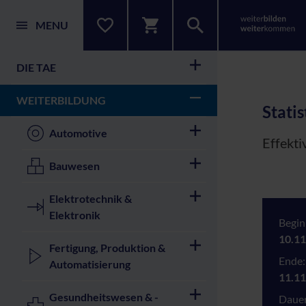
MENU
DIE TAE
WEITERBILDUNG
Statis
Automotive
Effekti
Bauwesen
Elektrotechnik &
Elektronik
Begin
10.11
Fertigung, Produktion &
Ende:
Automatisierung
11.11
Gesundheitswesen & -
Dauer