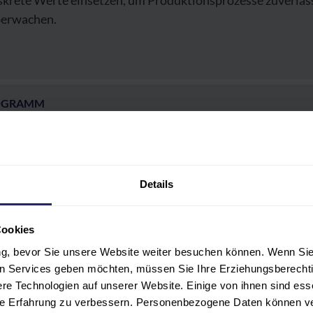
skrete Werte einsetzen, um Produktionsprozesse zuverläss
erwachen.
OGRAMM
LNEHMER:INNENKREIS
Details
ERENT:INNEN
Cookies
ANSTALTUNGSORT UND HOTEL
ung, bevor Sie unsere Website weiter besuchen können. Wenn Sie 
len Services geben möchten, müssen Sie Ihre Erziehungsberechti
ÜHREN UND FÖRDERMÖGLICHKEITEN
e Technologien auf unserer Website. Einige von ihnen sind ess
hre Erfahrung zu verbessern. Personenbezogene Daten können ver