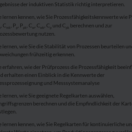
gebnisse der induktiven Statistik richtig interpretieren.
e lernen kennen, wie Sie Prozessfähigkeitskennwerte wie P
, C
, P
, P
, C
, C
, C
und C
berechnen und zur
m
mk
p
pk
w
wk
p
pk
ozessbewertung nutzen.
e lernen, wie Sie die Stabilität von Prozessen beurteilen u
weichungen frühzeitig erkennen.
e erfahren, wie der Prüfprozess die Prozessfähigkeit beeinf
d erhalten einen Einblick in die Kennwerte der
ssprozesseignung und Messsystemanalyse
e lernen, wie Sie geeignete Regelkarten auswählen,
ngriffsgrenzen berechnen und die Empfindlichkeit der Kar
stlegen.
e lernen kennen, wie Sie Regelkarten für kontinuierliche u