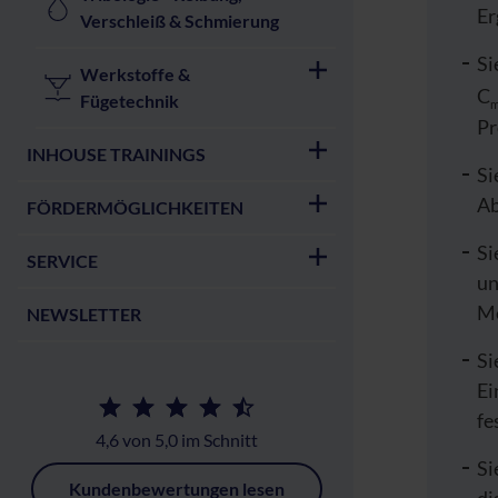
Er
Verschleiß & Schmierung
Si
Werkstoffe &
C
Fügetechnik
Pr
INHOUSE TRAININGS
Si
Ab
FÖRDERMÖGLICHKEITEN
Si
SERVICE
un
Me
NEWSLETTER
Si
Ei
fe
4,6 von 5,0 im Schnitt
Si
Kundenbewertungen lesen