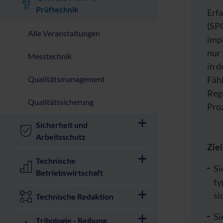
Prüftechnik
Erfa
(SP
Alle Veranstaltungen
imp
nur
Messtechnik
in d
Qualitätsmanagement
Fähi
Reg
Qualitätssicherung
Pro
Sicherheit und
Arbeitsschutz
Zie
Technische
Si
Betriebswirtschaft
ty
si
Technische Redaktion
Si
Tribologie - Reibung,