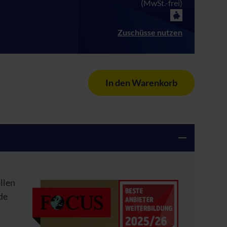
(MwSt.-frei)
Zuschüsse nutzen
In den Warenkorb
llen
de