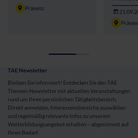
Präsenz
21.09.
Präsen
TAE Newsletter
Bleiben Sie informiert! Entdecken Sie den TAE
Themen-Newsletter mit aktuellen Veranstaltungen
rund um Ihren persönlichen Tätigkeitsbereich.
Direkt anmelden, Interessensbereiche auswählen
und regelmäßig relevante Infos zu unserem
Weiterbildungsangebot erhalten – abgestimmt auf
Ihren Bedarf.