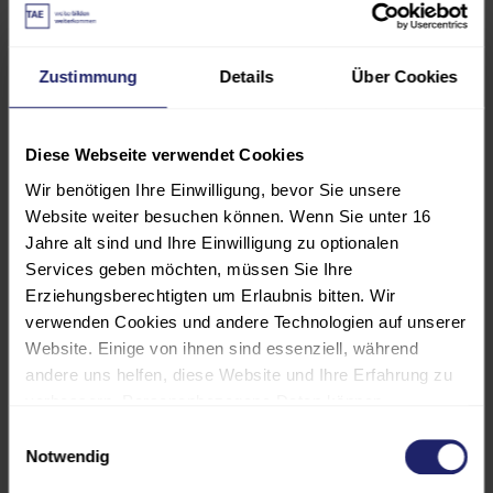
Härteverfahren, Vergüten u.a.) auf
das Gefüge und die damit
verbundenen Eigenschaften
Zustimmung
Details
Über Cookies
wichtiger metallischer Werkstoffe.
Für additiv gefertigte Bauteile und
verschieden hergestellte
Diese Webseite verwendet Cookies
Schweißverbindungen mit ihren
Wir benötigen Ihre Einwilligung, bevor Sie unsere
spezifischen Gefügestrukturen wird
Website weiter besuchen können. Wenn Sie unter 16
nochmals auf Besonderheiten bei
Jahre alt sind und Ihre Einwilligung zu optionalen
der Präparation eingegangen sowie
Services geben möchten, müssen Sie Ihre
Erziehungsberechtigten um Erlaubnis bitten. Wir
die Interpretation im Hinblick auf
verwenden Cookies und andere Technologien auf unserer
die Eigenschaften erläutert. Über die
Website. Einige von ihnen sind essenziell, während
Möglichkeiten
andere uns helfen, diese Website und Ihre Erfahrung zu
elektronenmikroskopischer
verbessern. Personenbezogene Daten können
Untersuchungen mit Hilfe des
verarbeitet werden (z. B. IP-Adressen), z. B. für
Einwilligungsauswahl
Rasterelektronenmikroskops (REM)
personalisierte Anzeigen und Inhalte oder die Messung
Notwendig
und EBSD sowie der Präparation
von Anzeigen und Inhalten. Weitere Informationen über