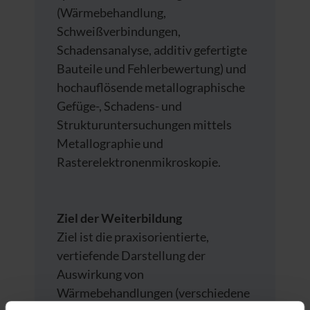
(Wärmebehandlung,
Schweißverbindungen,
Schadensanalyse, additiv gefertigte
Bauteile und Fehlerbewertung) und
hochauflösende metallographische
Gefüge-, Schadens- und
Strukturuntersuchungen mittels
Metallographie und
Rasterelektronenmikroskopie.
Ziel der Weiterbildung
Ziel ist die praxisorientierte,
vertiefende Darstellung der
Auswirkung von
Wärmebehandlungen (verschiedene