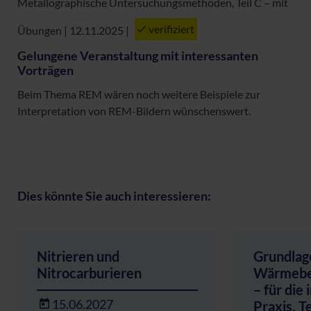
Metallographische Untersuchungsmethoden, Teil C – mit
verifiziert
Übungen | 12.11.2025
|
Gelungene Veranstaltung mit interessanten
Vorträgen
Beim Thema REM wären noch weitere Beispiele zur
Interpretation von REM-Bildern wünschenswert.
Dies könnte Sie auch interessieren:
Nitrieren und
Grundlag
Nitrocarburieren
Wärmebe
– für die 
15.06.2027
Praxis, Te