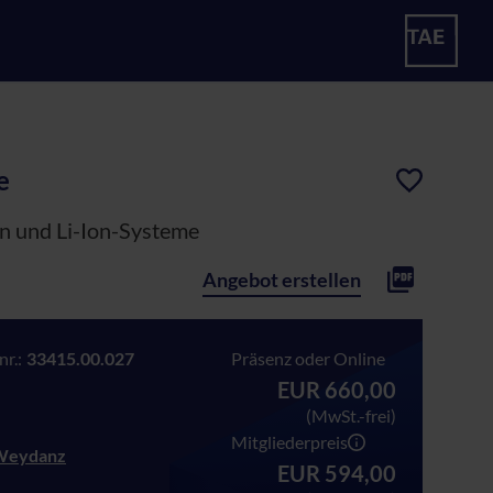
e
gn und Li-Ion-Systeme
Angebot erstellen
r.:
33415.00.027
Präsenz oder Online
EUR 660,00
(MwSt.-frei)
Mitgliederpreis
 Weydanz
EUR 594,00