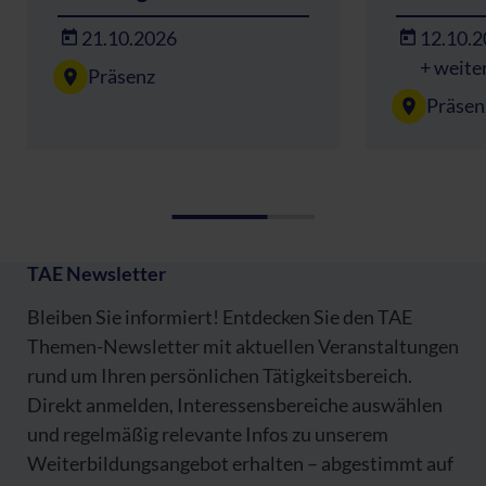
21.10.2026
12.10.
+ weite
Präsenz
Präsen
TAE Newsletter
Bleiben Sie informiert! Entdecken Sie den TAE
Themen-Newsletter mit aktuellen Veranstaltungen
rund um Ihren persönlichen Tätigkeitsbereich.
Direkt anmelden, Interessensbereiche auswählen
und regelmäßig relevante Infos zu unserem
Weiterbildungsangebot erhalten – abgestimmt auf