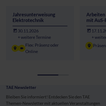
Jahresunterweisung
Arbeiten
Elektrotechnik
mit AuS-
30.11.2026
17.11.
+ weitere Termine
+ weite
Flex: Präsenz oder
Präsen
Online
TAE Newsletter
Bleiben Sie informiert! Entdecken Sie den TAE
Themen-Newsletter mit aktuellen Veranstaltungen