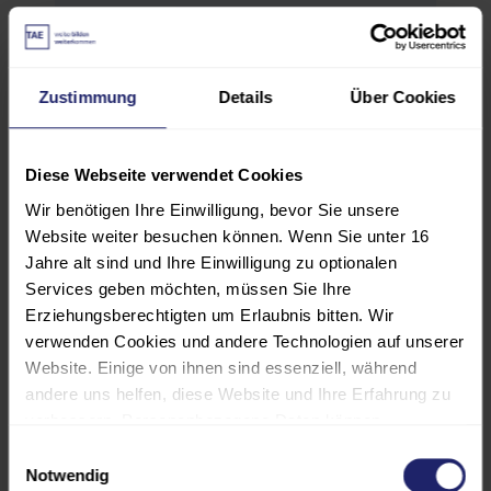
HINWEIS
Zustimmung
Details
Über Cookies
Es ist notwendig, die übliche PSA für
Schalthandlungen für den
praktischen Teil mitzubringen. Ohne
Diese Webseite verwendet Cookies
die Grundausstattung (Isolierender
Wir benötigen Ihre Einwilligung, bevor Sie unsere
Helm mit Gesichtsschutzschirm,
Website weiter besuchen können. Wenn Sie unter 16
Sicherheitsschuhe, Arbeitskleidung,
Jahre alt sind und Ihre Einwilligung zu optionalen
Handschuhe) ist das Betreten der
Services geben möchten, müssen Sie Ihre
Schulungsräume nicht erlaubt.
Erziehungsberechtigten um Erlaubnis bitten. Wir
verwenden Cookies und andere Technologien auf unserer
Website. Einige von ihnen sind essenziell, während
Das Seminar findet in den Räumen
andere uns helfen, diese Website und Ihre Erfahrung zu
der Netze-BW,
verbessern. Personenbezogene Daten können
Kurt-Schumacher-Straße 35, 73728
verarbeitet werden (z. B. IP-Adressen), z. B. für
Einwilligungsauswahl
Esslingen statt.
personalisierte Anzeigen und Inhalte oder die Messung
Notwendig