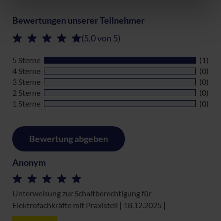
Bewertungen unserer Teilnehmer
Datenschutzerklärung
|
Impressum
(5,0 von 5)
5 Sterne
(1)
4 Sterne
(0)
3 Sterne
(0)
2 Sterne
(0)
1 Sterne
(0)
Bewertung abgeben
Anonym
Unterweisung zur Schaltberechtigung für
Elektrofachkräfte mit Praxisteil | 18.12.2025
|