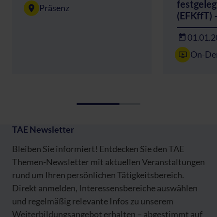
festgeleg
Präsenz
(EFKffT) 
01.01.
On-De
TAE Newsletter
Bleiben Sie informiert! Entdecken Sie den TAE
Themen-Newsletter mit aktuellen Veranstaltungen
rund um Ihren persönlichen Tätigkeitsbereich.
Direkt anmelden, Interessensbereiche auswählen
und regelmäßig relevante Infos zu unserem
Weiterbildungsangebot erhalten – abgestimmt auf