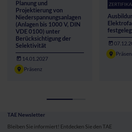
Planung und
ZERTIFIK
Projektierung von
Ausbildu
Niederspannungsanlagen
Elektrofa
(Anlagen bis 1000 V, DIN
festgeleg
VDE 0100) unter
Berücksichtigung der
07.12.
Selektivität
Präsen
14.01.2027
Präsenz
TAE Newsletter
Bleiben Sie informiert! Entdecken Sie den TAE