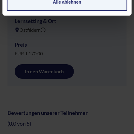
Überwachungsprogrammen verarbeiten, ohne dass für
Alle ablehnen
Europäerinnen und Europäer eine Klagemöglichkeit
besteht.
Lernsetting & Ort
Ostfildern
Datenschutzerklärung
|
Impressum
Preis
EUR 1.170,00
In den Warenkorb
Bewertungen unserer Teilnehmer
(0,0 von 5)