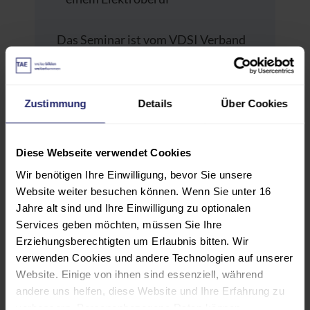
Das Seminar ist vom VDSI Verband
Deutscher Sicherheitsingenieure e.V.
als geeignet für die Weiterbildung
von Sicherheitsfachkräften nach § 5
Zustimmung
Details
Über Cookies
(3) ASiG eingestuft worden, und die
Teilnehmer erhalten auf der
qualifizierten
Diese Webseite verwendet Cookies
Teilnahmebescheinigung 2 VDSI-
Wir benötigen Ihre Einwilligung, bevor Sie unsere
Punkt Arbeitsschutz.
Website weiter besuchen können. Wenn Sie unter 16
Jahre alt sind und Ihre Einwilligung zu optionalen
Services geben möchten, müssen Sie Ihre
Erziehungsberechtigten um Erlaubnis bitten. Wir
verwenden Cookies und andere Technologien auf unserer
PROGRAMM
Website. Einige von ihnen sind essenziell, während
andere uns helfen, diese Website und Ihre Erfahrung zu
verbessern. Personenbezogene Daten können