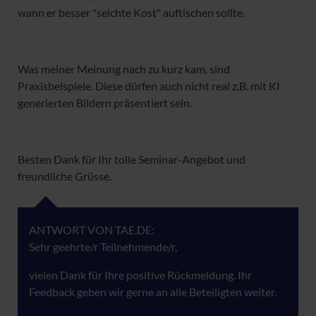
wann er besser "seichte Kost" auftischen sollte.
Was meiner Meinung nach zu kurz kam, sind
Praxisbeispiele. Diese dürfen auch nicht real z.B. mit KI
generierten Bildern präsentiert sein.
Besten Dank für Ihr tolle Seminar-Angebot und
freundliche Grüsse.
ANTWORT VON TAE.DE:
Sehr geehrte/r Teilnehmende/r,
vielen Dank für Ihre positive Rückmeldung. Ihr
Feedback geben wir gerne an alle Beteiligten weiter.