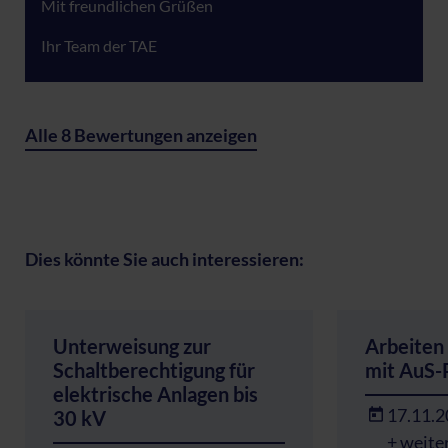
Mit freundlichen Grüßen
Ihr Team der TAE
Alle 8 Bewertungen anzeigen
Dies könnte Sie auch interessieren:
Unterweisung zur
Arbeiten
Schaltberechtigung für
mit AuS-
elektrische Anlagen bis
17.11.
30 kV
+ weite