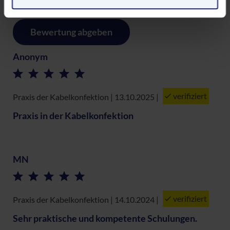
Europäerinnen und Europäer eine Klagemöglichkeit
besteht.
Bewertung abgeben
Datenschutzerklärung
|
Impressum
Anonym
verifiziert
Praxis der Kabelkonfektion | 13.10.2025
|
Praxis in der Kabelkonfektion
MN
verifiziert
Praxis der Kabelkonfektion | 14.10.2024
|
Sehr praktische und kompetente Schulungen.