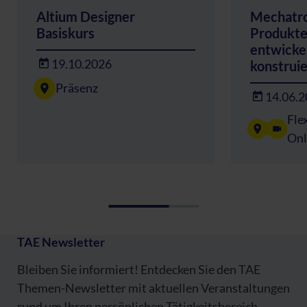
Altium Designer
Mechatro
Basiskurs
Produkte 
entwicke
19.10.2026
konstrui
Präsenz
14.06.
Fle
Onl
TAE Newsletter
Bleiben Sie informiert! Entdecken Sie den TAE
Themen-Newsletter mit aktuellen Veranstaltungen
rund um Ihren persönlichen Tätigkeitsbereich.