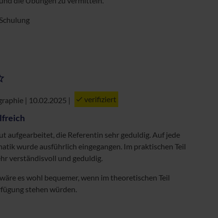
und die Übungen zu vermitteln.
 Schulung
verifiziert
raphie | 10.02.2025
|
lfreich
t aufgearbeitet, die Referentin sehr geduldig. Auf jede
atik wurde ausführlich eingegangen. Im praktischen Teil
hr verständisvoll und geduldig.
 wäre es wohl bequemer, wenn im theoretischen Teil
rfügung stehen würden.