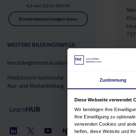
4,6 von 5,0 im Schnitt
Ver
Kli
Kundenbewertungen lesen
Hirs
737
WEITERE BILDUNGSWEGE:
berufsbegleitend studieren
PR
Medizinisch-technische
Zustimmung
Aus- und Weiterbildung
TEI
Diese Webseite verwendet 
REF
Wir benötigen Ihre Einwillig
Ihre Einwilligung zu optiona
verwenden Cookies und ander
VER
helfen, diese Website und I