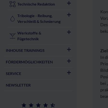
Technische Redaktion
Kor
Tribologie - Reibung,
Vora
Verschleiß & Schmierung
Des
bek
Werkstoffe &
Fügetechnik
INHOUSE TRAININGS
Zie
In 
FÖRDERMÖGLICHKEITEN
Pri
Bild
SERVICE
Pos
bei 
NEWSLETTER
prak
bea