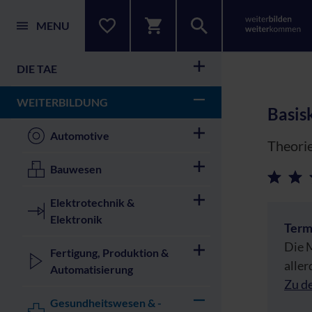
MENU
DIE TAE
WEITERBILDUNG
Basis
Automotive
Theorie
Bauwesen
Elektrotechnik &
Elektronik
Term
Die M
Fertigung, Produktion &
aller
Automatisierung
Zu d
Gesundheitswesen & -