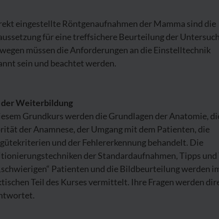
rekt eingestellte Röntgenaufnahmen der Mamma sind die
ussetzung für eine treffsichere Beurteilung der Untersuc
wegen müssen die Anforderungen an die Einstelltechnik
annt sein und beachtet werden.
l der Weiterbildung
diesem Grundkurs werden die Grundlagen der Anatomie, di
orität der Anamnese, der Umgang mit dem Patienten, die
gütekriterien und der Fehlererkennung behandelt. Die
itionierungstechniken der Standardaufnahmen, Tipps und 
„schwierigen“ Patienten und die Bildbeurteilung werden i
tischen Teil des Kurses vermittelt. Ihre Fragen werden dir
ntwortet.