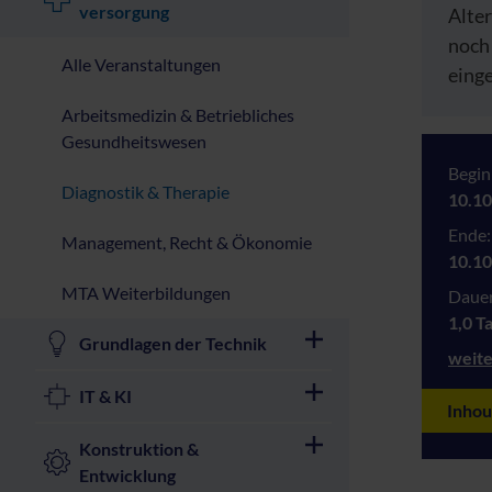
versorgung
Alter
noch
Alle Veranstaltungen
einge
Arbeitsmedizin & Betriebliches
Gesundheitswesen
Begin
Diagnostik & Therapie
10.10
Ende:
Management, Recht & Ökonomie
10.10
MTA Weiterbildungen
Dauer
1,0 T
Grundlagen der Technik
weite
IT & KI
Inhou
Konstruktion &
Entwicklung