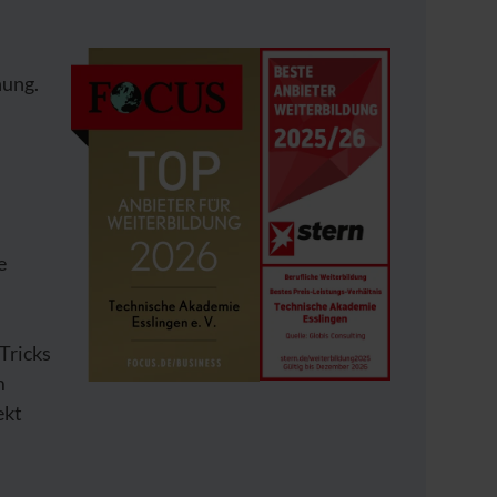
hung.
e
Tricks
m
ekt