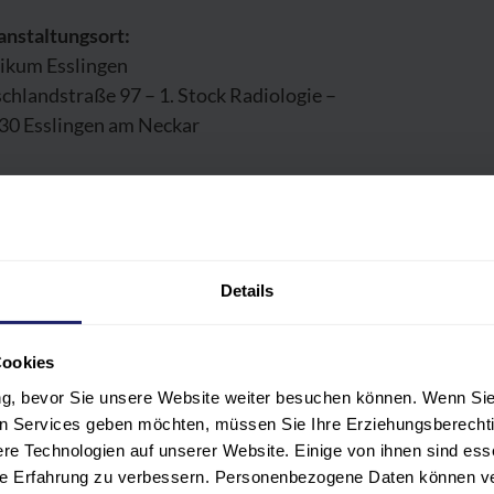
anstaltungsort:
nikum Esslingen
chlandstraße 97 – 1. Stock Radiologie –
30 Esslingen am Neckar
OGRAMM
Details
LNEHMER:INNENKREIS
Cookies
ERENT:INNEN
ung, bevor Sie unsere Website weiter besuchen können. Wenn Sie 
len Services geben möchten, müssen Sie Ihre Erziehungsberechti
e Technologien auf unserer Website. Einige von ihnen sind ess
ANSTALTUNGSORT UND HOTEL
hre Erfahrung zu verbessern. Personenbezogene Daten können ver