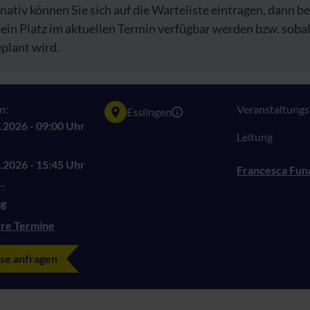
nativ können Sie sich auf die Warteliste eintragen, dann be
 ein Platz im aktuellen Termin verfügbar werden bzw. sob
plant wird.
n:
Veranstaltungsn
Esslingen
.2026 - 09:00 Uhr
Leitung
.2026 - 15:45 Uhr
Francesca Fun
:
ag
re Termine
se anfragen