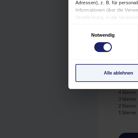
VER
Adressen), z. B. für persona
Informationen über die Verwe
Verpflichtung, in die Verarb
GEB
jederzeit unter "Cookies" (im
Einwilligungsauswahl
Einstellungen möglicherweise
Notwendig
personenbezogene Daten in de
Verarbeitung Ihrer Daten in 
unzureichendem Datenschutz
Bewert
personenbezogene Daten in 
Klagemöglichkeit besteht.
(0,0 von
Alle ablehnen
Datenschutzerklärung
|
Im
5 Sterne
4 Sterne
3 Sterne
2 Sterne
1 Sterne