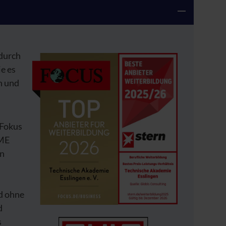
 durch
e es
n und
 Fokus
IME
in
d ohne
d
s