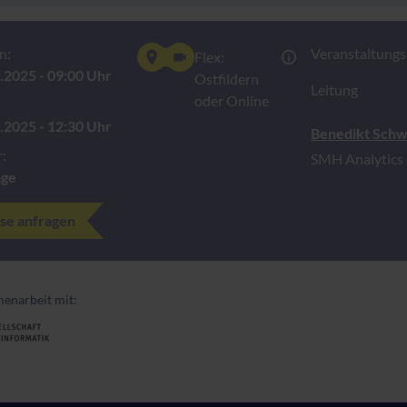
n:
Veranstaltungsn
Flex:
.2025 - 09:00 Uhr
Ostfildern
Leitung
oder Online
.2025 - 12:30 Uhr
Benedikt Schw
:
SMH Analytic
age
se anfragen
enarbeit mit: