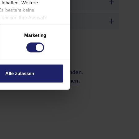
 Inhalten. Weitere
Es besteht keine
ie können Ihre Auswahl
rund individueller
es verarbeiten
Marketing
gen Sie auch in die
SA als ein Land mit
, dass US-Behörden
nnen und Europäer eine
rtung für diesen Kurs vorhanden.
Alle zulassen
eine
Übersicht aller Rezensionen
.