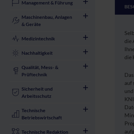
Management & Führung
BES
Maschinenbau, Anlagen
& Geräte
Sel
Medizintechnik
die 
Ihn
Nachhaltigkeit
die
Qualität, Mess- &
Prüftechnik
Das 
auf
Sicherheit und
und
Arbeitsschutz
KNI
Dat
Technische
Mini
Betriebswirtschaft
Pro
auf
Technische Redaktion