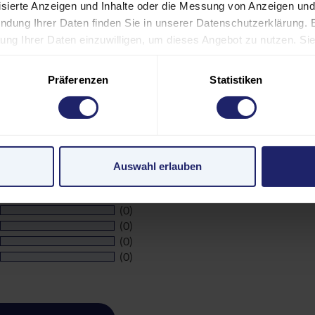
ANSTALTUNGSORT UND HOTEL
lisierte Anzeigen und Inhalte oder die Messung von Anzeigen und
ndung Ihrer Daten finden Sie in unserer Datenschutzerklärung. 
eitung Ihrer Daten einzuwilligen, um dieses Angebot zu nutzen. S
ÜHREN UND FÖRDERMÖGLICHKEITEN
 Footer) widerrufen oder anpassen. Bitte beachten Sie, dass aufg
 nicht alle Funktionen der Website verfügbar sind. Einige Servic
Präferenzen
Statistiken
n USA. Mit Ihrer Einwilligung zur Nutzung dieser Services willi
den USA gemäß Art. 49 (1) lit. a GDPR ein. Der EuGH stuft die U
 nach EU-Standards ein. Es besteht beispielsweise die Gefahr
ungen unserer Teilnehmer
Überwachungsprogrammen verarbeiten, ohne dass für Europäeri
 5)
Noch keine Bewe
Auswahl erlauben
Hier finden Sie 
pressum
(0)
(0)
(0)
(0)
(0)