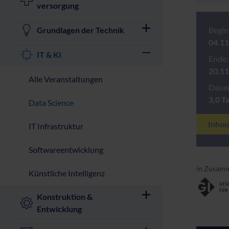
versorgung
Grundlagen der Technik
Begin
04.11
IT & KI
Ende:
20.11
Alle Veranstaltungen
Dauer
3,0 T
Data Science
Inhou
IT Infrastruktur
Softwareentwicklung
in Zusamm
Künstliche Intelligenz
Konstruktion &
Entwicklung