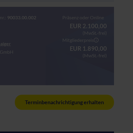
r.:
90033.00.002
Präsenz oder Online
EUR 2.100,00
(MwSt.-frei)
Mitgliederpreis
aiger
EUR 1.890,00
s GmbH
(MwSt.-frei)
Terminbenachrichtigung erhalten