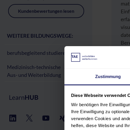
mat
Kundenbewertungen lesen
Ein
erfa
visu
dat
WEITERE BILDUNGSWEGE:
Bere
berufsbegleitend studieren
Medizinisch-technische
Aus- und Weiterbildung
Zustimmung
PR
TEI
Diese Webseite verwendet 
Wir benötigen Ihre Einwillig
Ihre Einwilligung zu optiona
REF
verwenden Cookies und ander
helfen, diese Website und I