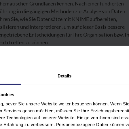
hematischen Grundlagen kennen. Nach einer fundierten
führung in die gängigen Methoden zur Analyse von Daten
hren Sie, wie Sie Datensätze mit KNIME aufbereiten,
alisieren und interpretieren, um auf dieser Basis bessere
engetriebene Entscheidungen für Ihre Organisation bzw. I
ich treffen zu können.
Details
OGRAMM
LNEHMER:INNENKREIS
Cookies
ung, bevor Sie unsere Website weiter besuchen können. Wenn Sie 
len Services geben möchten, müssen Sie Ihre Erziehungsberechti
ERENT:INNEN
e Technologien auf unserer Website. Einige von ihnen sind ess
hre Erfahrung zu verbessern. Personenbezogene Daten können ver