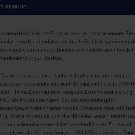
CHREIBUNG
bst ohne tiefgreifende Programmierkenntnisse können Sie
Analyse von Kundendaten wertvolle Einblicke gewinnen, di
en ermöglichen, maßgeschneiderte Angebote zu entwickel
 Kundenbindung zu stärken.
Training ist modular aufgebaut. Im Basistraining liegt der
 statistischen Grundlagen, dem Umgang mit dem Tool KN
 dem Thema Datenaufbereitung und Datenvisualisierung 
ME. KNIME ist eine Open-Source-Anwendung für
enanalyse, mit der anspruchsvolle Datenanalysen wie Text
ng, Bildverarbeitung und Maschinelles Lernen intuitiv un
grammierkenntnisse realisiert werden können. Zudem wir
gezeigt, wie die Verknüpfung von KNIME mit anderen Tool