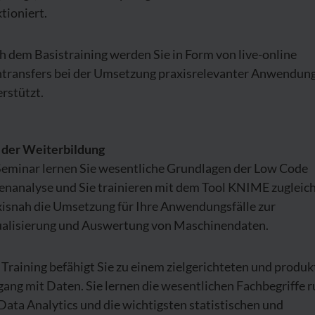
tioniert.
 dem Basistraining werden Sie in Form von live-online
ntransfers bei der Umsetzung praxisrelevanter Anwendun
rstützt.
l der Weiterbildung
Seminar lernen Sie wesentliche Grundlagen der Low Code
enanalyse und Sie trainieren mit dem Tool KNIME zugleic
xisnah die Umsetzung für Ihre Anwendungsfälle zur
ualisierung und Auswertung von Maschinendaten.
Training befähigt Sie zu einem zielgerichteten und produk
ang mit Daten. Sie lernen die wesentlichen Fachbegriffe 
ata Analytics und die wichtigsten statistischen und