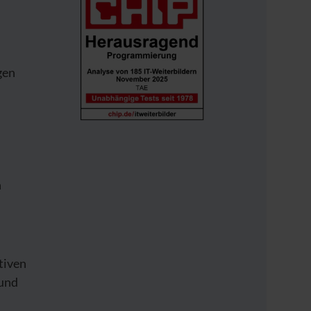
gen
h
tiven
rund