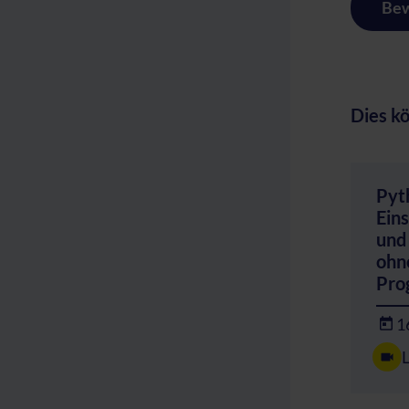
Bew
Dies kö
Pyt
Eins
und
ohn
Pro
1