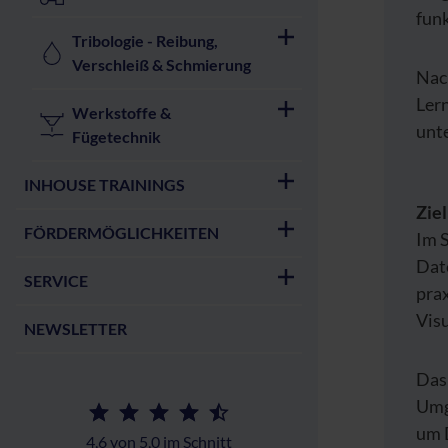
funk
Tribologie - Reibung,
Verschleiß & Schmierung
Nach
Ler
Werkstoffe &
unte
Fügetechnik
INHOUSE TRAININGS
Zie
FÖRDERMÖGLICHKEITEN
Im 
Dat
SERVICE
pra
Vis
NEWSLETTER
Das 
Umg
um D
4,6 von 5,0 im Schnitt