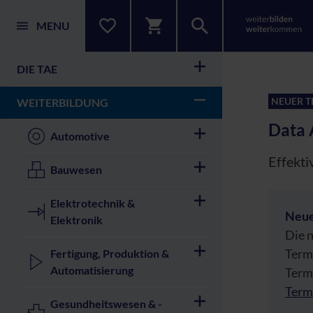
MENU
DIE TAE
NEUER T
WEITERBILDUNG
Data 
Automotive
Effekt
Bauwesen
Elektrotechnik &
Neue
Elektronik
Die n
Termi
Fertigung, Produktion &
Automatisierung
Termi
Term
Gesundheitswesen & -