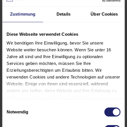
Ansatzpunkte, um Teams auch unter
Druck klarer zu führen und auf
Zustimmung
Details
Über Cookies
gemeinsame Ziele auszurichten. Die
Anwendung von High-Performance-
Diese Webseite verwendet Cookies
Prinzipien schafft mehr Transparenz
über Erwartungen, stärkt Vertrauen
Wir benötigen Ihre Einwilligung, bevor Sie unsere
Website weiter besuchen können. Wenn Sie unter 16
im Team und reduziert
Jahre alt sind und Ihre Einwilligung zu optionalen
Reibungsverluste in der
Services geben möchten, müssen Sie Ihre
Zusammenarbeit.
Erziehungsberechtigten um Erlaubnis bitten. Wir
verwenden Cookies und andere Technologien auf unserer
Die Reflexion eigener
Website. Einige von ihnen sind essenziell, während
Führungssituationen und die
andere uns helfen, diese Website und Ihre Erfahrung zu
verbessern. Personenbezogene Daten können
Übertragung der Impulse aus dem
verarbeitet werden (z. B. IP-Adressen), z. B. für
Spitzensport auf den eigenen
Einwilligungsauswahl
personalisierte Anzeigen und Inhalte oder die Messung
Notwendig
Arbeitskontext ermöglichen direkt
von Anzeigen und Inhalten. Weitere Informationen über
umsetzbare Maßnahmen für den
die Verwendung Ihrer Daten finden Sie in unserer