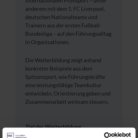
internationalen Profisport – unter
anderem mit dem 1. FC Liverpool,
deutschen Nationalteams und
Trainern aus der ersten Fußball-
Bundesliga – auf den Führungsalltag
in Organisationen.
Die Weiterbildung zeigt anhand
konkreter Beispiele aus dem
Spitzensport, wie Führungskräfte
eine leistungsfähige Teamkultur
entwickeln, Orientierung geben und
Zusammenarbeit wirksam steuern.
Ziel der Weiterbildung
Führungskräfte gewinnen konkrete