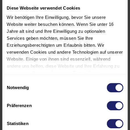
Diese Webseite verwendet Cookies
5 Sterne
(4)
Wir benötigen Ihre Einwilligung, bevor Sie unsere
4 Sterne
(1)
Website weiter besuchen können. Wenn Sie unter 16
3 Sterne
(0)
2 Sterne
(0)
Jahre alt sind und Ihre Einwilligung zu optionalen
1 Sterne
(0)
Services geben möchten, müssen Sie Ihre
Erziehungsberechtigten um Erlaubnis bitten. Wir
verwenden Cookies und andere Technologien auf unserer
Bewertung abgeben
Website. Einige von ihnen sind essenziell, während
andere uns helfen, diese Website und Ihre Erfahrung zu
Anonym
verbessern. Personenbezogene Daten können
verarbeitet werden (z. B. IP-Adressen), z. B. für
Einwilligungsauswahl
personalisierte Anzeigen und Inhalte oder die Messung
Notwendig
Projekte und Teams leiten ohne Vorgesetztenfunktion |
von Anzeigen und Inhalten. Weitere Informationen über
die Verwendung Ihrer Daten finden Sie in unserer
verifiziert
01.07.2026
|
Präferenzen
Datenschutzerklärung. Es besteht keine Verpflichtung, in
Super Trainerin
die Verarbeitung Ihrer Daten einzuwilligen, um dieses
Angebot zu nutzen. Sie können Ihre Auswahl jederzeit
Organisation war sehr gut geplant und einfach
Statistiken
unter "Cookies" (im Footer) widerrufen oder anpassen.
umzusetzen.