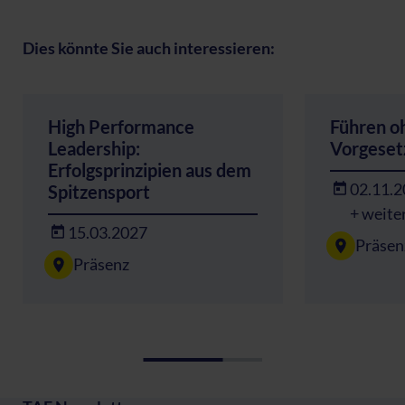
Dies könnte Sie auch interessieren:
High Performance
Führen o
Leadership:
Vorgeset
Erfolgsprinzipien aus dem
02.11.
Spitzensport
+ weite
15.03.2027
Präsen
Präsenz