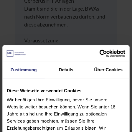
Cerberus FIT Anlagen
Damit sind Sie in der Lage, BWAs
nach Norm verbauen zu dürfen, und
diese abzunehmen.
Voraussetzung:
– Dipl.-Ing. oder Dipl.-Ing. (FH) der
Fachrichtung Elektrotechnik oder
mit elektrotechnischem Bezug (z. B.
Zustimmung
Details
Über Cookies
Nachrichtentechnik)
– Meister eines elektrotechnischen
Handwerks
Diese Webseite verwendet Cookies
– Staatlich geprüfte Techniker,
Wir benötigen Ihre Einwilligung, bevor Sie unsere
Fachrichtung Elektrotechnik
Website weiter besuchen können. Wenn Sie unter 16
– Facharbeiter mit entsprechender
Jahre alt sind und Ihre Einwilligung zu optionalen
Berufserfahrung
Services geben möchten, müssen Sie Ihre
– Elektrofachkräfte GMA
Erziehungsberechtigten um Erlaubnis bitten. Wir