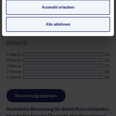
FÖRDERMÖGLICHKEITEN
ein Land mit unzureichendem Datenschutz nach EU-
Auswahl erlauben
Standards ein. Es besteht beispielsweise die Gefahr,
dass US-Behörden personenbezogene Daten in
Überwachungsprogrammen verarbeiten, ohne dass für
Alle ablehnen
Europäerinnen und Europäer eine Klagemöglichkeit
Bewertungen unserer Teilnehmer
besteht.
(0,0 von 5)
Datenschutzerklärung
|
Impressum
5 Sterne
(0)
4 Sterne
(0)
3 Sterne
(0)
2 Sterne
(0)
1 Sterne
(0)
Bewertung abgeben
Noch keine Bewertung für diesen Kurs vorhanden.
Hier finden Sie eine
Übersicht aller Rezensionen
.