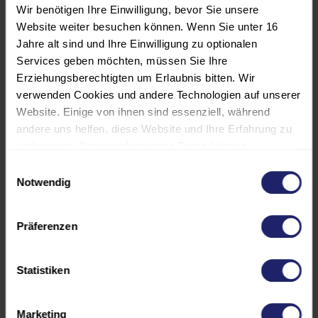
Die Durchführung erfolgt
blended
in
Wir benötigen Ihre Einwilligung, bevor Sie unsere
Präsenz und live-online.
Website weiter besuchen können. Wenn Sie unter 16
Jahre alt sind und Ihre Einwilligung zu optionalen
Services geben möchten, müssen Sie Ihre
Zusätzliche
Erziehungsberechtigten um Erlaubnis bitten. Wir
Qualifikationsmöglichkeit
verwenden Cookies und andere Technologien auf unserer
Nach Abschluss besteht die
Website. Einige von ihnen sind essenziell, während
Möglichkeit zur
weiterführenden
andere uns helfen, diese Website und Ihre Erfahrung zu
Personenzertifizierung nach DIN
verbessern. Personenbezogene Daten können
EN ISO/IEC 17024
über die
verarbeitet werden (z. B. IP-Adressen), z. B. für
Einwilligungsauswahl
INTERZERT
. Für das
personalisierte Anzeigen und Inhalte oder die Messung
Notwendig
Zertifizierungsverfahren sind u. a.
von Anzeigen und Inhalten. Weitere Informationen über
die Verwendung Ihrer Daten finden Sie in unserer
erforderlich:
Präferenzen
Datenschutzerklärung. Es besteht keine Verpflichtung, in
Nachweise über fachliche
die Verarbeitung Ihrer Daten einzuwilligen, um dieses
Angebot zu nutzen. Sie können Ihre Auswahl jederzeit
Fortbildungen, z. B. das
Statistiken
unter "Cookies" (im Footer) widerrufen oder anpassen.
Lehrgangszertifikat
Bitte beachten Sie, dass aufgrund individueller
„Sachverständige für die
Marketing
Einstellungen möglicherweise nicht alle Funktionen der