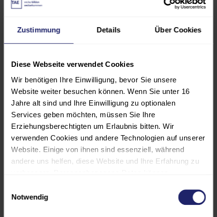
Ingenieurekammer-Bau anerkannt.
Zustimmung
Details
Über Cookies
Das Seminar ist gemäß der
Weiterbildungsordnung der
Ingenieurkammer-Bau Nordrhein-
Diese Webseite verwendet Cookies
Westfalen mit 32
Wir benötigen Ihre Einwilligung, bevor Sie unsere
Unterrichtseinheiten anerkannt.
Website weiter besuchen können. Wenn Sie unter 16
Jahre alt sind und Ihre Einwilligung zu optionalen
Diese Veranstaltung wird von der
Services geben möchten, müssen Sie Ihre
Erziehungsberechtigten um Erlaubnis bitten. Wir
Architektenkammer Baden-
verwenden Cookies und andere Technologien auf unserer
Württemberg als Fort-
Website. Einige von ihnen sind essenziell, während
/Weiterbildung mit einem Umfang
andere uns helfen, diese Website und Ihre Erfahrung zu
von 29 Unterrichtsstunden für
verbessern. Personenbezogene Daten können
Mitglieder und
verarbeitet werden (z. B. IP-Adressen), z. B. für
Einwilligungsauswahl
Architekten/Stadtplaner im
personalisierte Anzeigen und Inhalte oder die Messung
Notwendig
Praktikum für die Fachrichtung
von Anzeigen und Inhalten. Weitere Informationen über