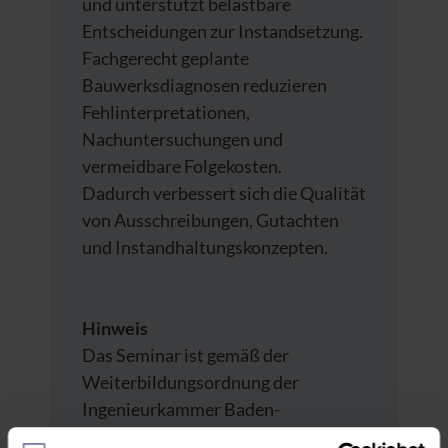
und unterstützt belastbare
Entscheidungen zur Instandsetzung.
Fachgerecht geplante
Bauwerksdiagnosen reduzieren
Fehlinterpretationen,
Nachuntersuchungen und
vermeidbare Folgekosten.
Dadurch verbessert sich die Qualität
von Ausschreibungen, Gutachten
und Instandhaltungskonzepten.
Hinweis
Das Seminar ist gemäß der
Weiterbildungsordnung der
Ingenieurkammer Baden-
Württemberg und der Bayerischen